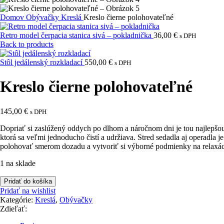
Domov
Obývačky
Kreslá
Kreslo čierne polohovateľné
Retro model čerpacia stanica sivá – pokladnička
36,00
€
s DPH
Back to products
Stôl jedálenský rozkladací
550,00
€
s DPH
Kreslo čierne polohovateľné
145,00
€
s DPH
Dopriať si zaslúžený oddych po dlhom a náročnom dni je tou najlepšou
ktorá sa veľmi jednoducho čistí a udržiava. Stred sedadla aj operadla
polohovať smerom dozadu a vytvoriť si výborné podmienky na relaxáciu
1 na sklade
množstvo
Pridať do košíka
Kreslo
Pridať na wishlist
čierne
Kategórie:
Kreslá
,
Obývačky
polohovateľné
Zdieľať: