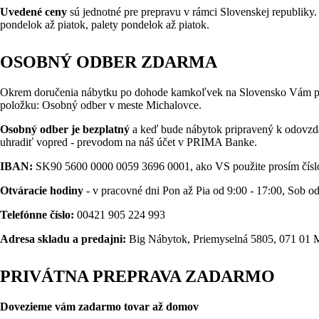
Uvedené ceny
sú jednotné pre prepravu v rámci Slovenskej republiky
pondelok až piatok, palety pondelok až piatok.
OSOBNÝ ODBER ZDARMA
Okrem doručenia nábytku po dohode kamkoľvek na Slovensko Vám 
položku: Osobný odber v meste Michalovce.
Osobný odber je bezplatný
a keď bude nábytok pripravený k odovzda
uhradiť vopred - prevodom na náš účet v PRIMA Banke.
IBAN:
SK90 5600 0000 0059 3696 0001, ako VS použite prosím číslo
Otváracie hodiny
- v pracovné dni Pon až Pia od 9:00 - 17:00, Sob od
Telefónne číslo:
00421 905 224 993
Adresa skladu a predajni:
Big Nábytok, Priemyselná 5805, 071 01 
PRIVÁTNA PREPRAVA ZADARMO
Dovezieme vám zadarmo tovar až domov