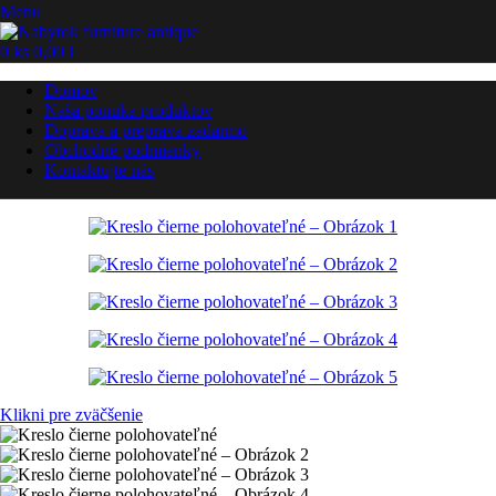
Menu
0
ks
0,00
€
Domov
Naša ponuka produktov
Doprava a preprava zadarmo
Obchodné podmienky
Kontaktujte nás
Klikni pre zväčšenie