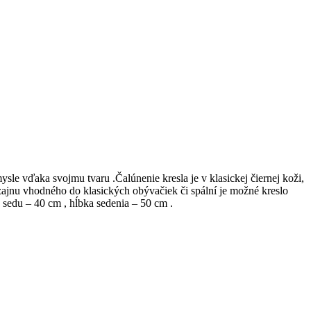
e vďaka svojmu tvaru .Čalúnenie kresla je v klasickej čiernej koži,
izajnu vhodného do klasických obývačiek či spální je možné kreslo
sedu – 40 cm , hĺbka sedenia – 50 cm .