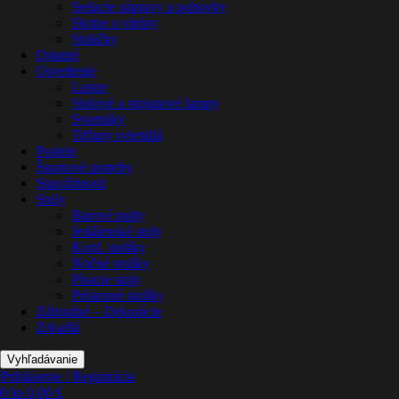
Sedacie súpravy a pohovky
Skrine a vitríny
Stoličky
Ostatné
Osvetlenie
Lustre
Stolové a stojanové lampy
Svietniky
Tiffany svietidlá
Postele
Športové potreby
Starožitnosti
Stoly
Barové pulty
Jedálenské stoly
Konf. stolíky
Nočné stolíky
Písacie stoly
Prístenné stolíky
Záhradné – Dekorácie
Zrkadlá
Vyhľadávanie
Prihlásenie / Registrácia
0
ks
0,00
€