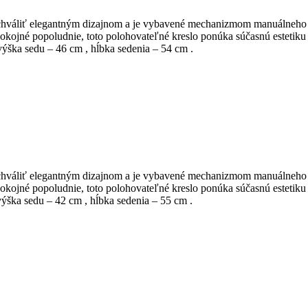
 pochváliť elegantným dizajnom a je vybavené mechanizmom manuálneho
pokojné popoludnie, toto polohovateľné kreslo ponúka súčasnú estetiku
výška sedu – 46 cm , hĺbka sedenia – 54 cm .
 pochváliť elegantným dizajnom a je vybavené mechanizmom manuálneho
pokojné popoludnie, toto polohovateľné kreslo ponúka súčasnú estetiku
výška sedu – 42 cm , hĺbka sedenia – 55 cm .