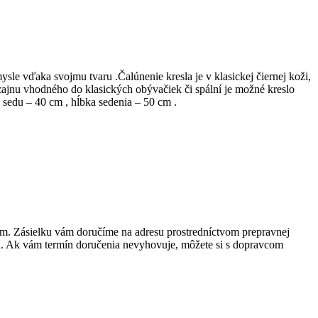
e vďaka svojmu tvaru .Čalúnenie kresla je v klasickej čiernej koži,
izajnu vhodného do klasických obývačiek či spální je možné kreslo
sedu – 40 cm , hĺbka sedenia – 50 cm .
m. Zásielku vám doručíme na adresu prostredníctvom prepravnej
. Ak vám termín doručenia nevyhovuje, môžete si s dopravcom