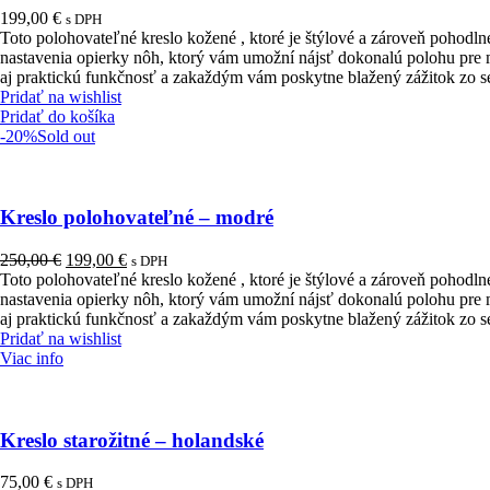
199,00
€
s DPH
Toto polohovateľné kreslo kožené , ktoré je štýlové a zároveň poho
nastavenia opierky nôh, ktorý vám umožní nájsť dokonalú polohu pre m
aj praktickú funkčnosť a zakaždým vám poskytne blažený zážitok zo se
Pridať na wishlist
Pridať do košíka
-20%
Sold out
Kreslo polohovateľné – modré
Pôvodná
Aktuálna
250,00
€
199,00
€
s DPH
cena
cena
Toto polohovateľné kreslo kožené , ktoré je štýlové a zároveň poho
bola:
je:
nastavenia opierky nôh, ktorý vám umožní nájsť dokonalú polohu pre m
250,00 €.
199,00 €.
aj praktickú funkčnosť a zakaždým vám poskytne blažený zážitok zo se
Pridať na wishlist
Viac info
Kreslo starožitné – holandské
75,00
€
s DPH