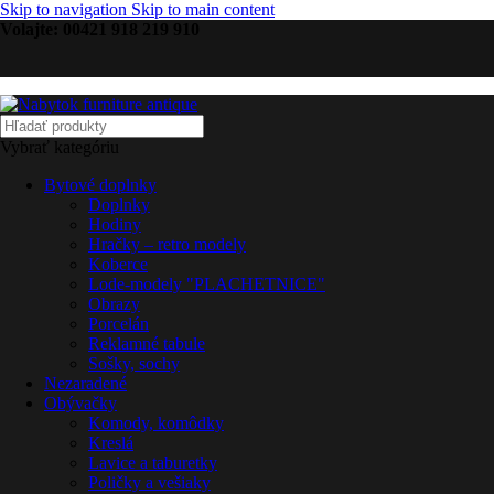
Skip to navigation
Skip to main content
Volajte: 00421 918 219 910
Vybrať kategóriu
Bytové doplnky
Doplnky
Hodiny
Hračky – retro modely
Koberce
Lode-modely "PLACHETNICE"
Obrazy
Porcelán
Reklamné tabule
Sošky, sochy
Nezaradené
Obývačky
Komody, komôdky
Kreslá
Lavice a taburetky
Poličky a vešiaky