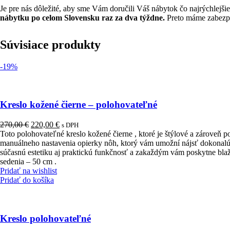
Je pre nás dôležité, aby sme Vám doručili Váš nábytok čo najrýchle
nábytku po celom Slovensku raz za dva týždne.
Preto máme zabezpeč
Súvisiace produkty
-19%
Kreslo kožené čierne – polohovateľné
Pôvodná
Aktuálna
270,00
€
220,00
€
s DPH
cena
cena
Toto polohovateľné kreslo kožené čierne , ktoré je štýlové a zárove
bola:
je:
manuálneho nastavenia opierky nôh, ktorý vám umožní nájsť dokonalú 
270,00 €.
220,00 €.
súčasnú estetiku aj praktickú funkčnosť a zakaždým vám poskytne blaž
sedenia – 50 cm .
Pridať na wishlist
Pridať do košíka
Kreslo polohovateľné