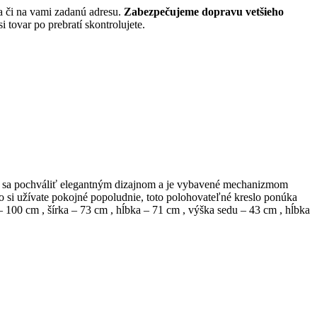
a či na vami zadanú adresu.
Zabezpečujeme dopravu vetšieho
 tovar po prebratí skontrolujete.
ôže sa pochváliť elegantným dizajnom a je vybavené mechanizmom
 si užívate pokojné popoludnie, toto polohovateľné kreslo ponúka
100 cm , šírka – 73 cm , hĺbka – 71 cm , výška sedu – 43 cm , hĺbka