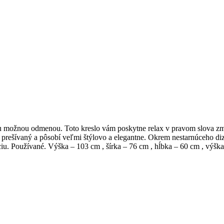
 možnou odmenou. Toto kreslo vám poskytne relax v pravom slova zmysl
 je prešívaný a pôsobí veľmi štýlovo a elegantne. Okrem nestarnúceho d
. Používané. Výška – 103 cm , šírka – 76 cm , hĺbka – 60 cm , výška 