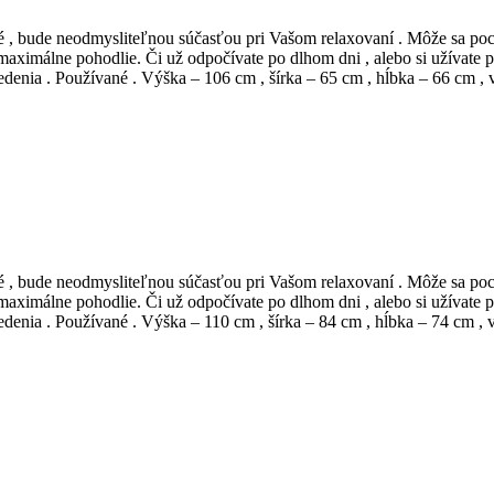
dlné , bude neodmysliteľnou súčasťou pri Vašom relaxovaní . Môže sa
aximálne pohodlie. Či už odpočívate po dlhom dni , alebo si užívate 
denia . Používané . Výška – 106 cm , šírka – 65 cm , hĺbka – 66 cm , 
dlné , bude neodmysliteľnou súčasťou pri Vašom relaxovaní . Môže sa
aximálne pohodlie. Či už odpočívate po dlhom dni , alebo si užívate 
denia . Používané . Výška – 110 cm , šírka – 84 cm , hĺbka – 74 cm , 