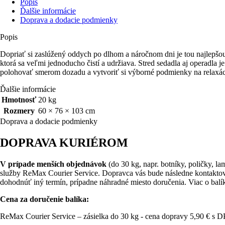
Popis
Ďalšie informácie
Doprava a dodacie podmienky
Popis
Dopriať si zaslúžený oddych po dlhom a náročnom dni je tou najlepšou
ktorá sa veľmi jednoducho čistí a udržiava. Stred sedadla aj operadla
polohovať smerom dozadu a vytvoriť si výborné podmienky na relaxáciu
Ďalšie informácie
Hmotnosť
20 kg
Rozmery
60 × 76 × 103 cm
Doprava a dodacie podmienky
DOPRAVA KURIÉROM
V prípade menších objednávok
(do 30 kg, napr. botníky, poličky, 
služby ReMax Courier Service. Dopravca vás bude následne kontakto
dohodnúť iný termín, prípadne náhradné miesto doručenia. Viac o bal
Cena za doručenie balíka:
ReMax Courier Service – zásielka do 30 kg - cena dopravy 5,90 € s 