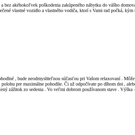
jšie a bez akéhokoľvek poškodenia zakúpeného nábytku do vášho domov
ené vlastné vozidlo a vlastného vodiča, ktorí s Vami rad počká, kým si
ň pohodlné , bude neodmysliteľnou súčasťou pri Vašom relaxovaní . M
polohu pre maximálne pohodlie. Či už odpočívate po dlhom dni , alebo
ený zážitok zo sedenia . Vo veľmi dobrom používanom stave . Výška – 