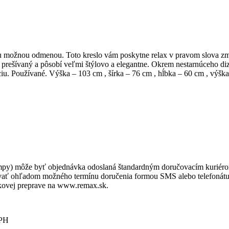
 možnou odmenou. Toto kreslo vám poskytne relax v pravom slova zmysl
 je prešívaný a pôsobí veľmi štýlovo a elegantne. Okrem nestarnúceho d
. Používané. Výška – 103 cm , šírka – 76 cm , hĺbka – 60 cm , výška 
lampy) môže byť objednávka odoslaná štandardným doručovacím kuriéro
vať ohľadom možného termínu doručenia formou SMS alebo telefonátu
íkovej preprave na www.remax.sk.
DPH