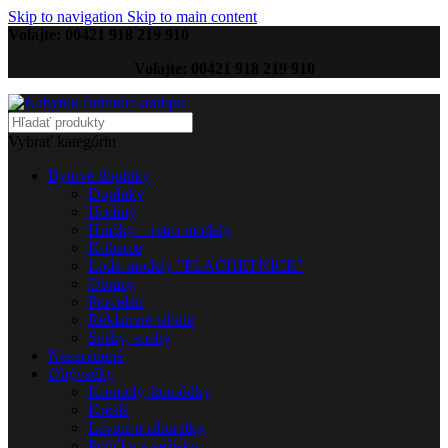
Skip to navigation
Skip to main content
Volajte: 00421 918 219 910
Volajte: 00421 918 219 910
Vybrať kategóriu
Bytové doplnky
Doplnky
Hodiny
Hračky – retro modely
Koberce
Lode-modely "PLACHETNICE"
Obrazy
Porcelán
Reklamné tabule
Sošky, sochy
Nezaradené
Obývačky
Komody, komôdky
Kreslá
Lavice a taburetky
Poličky a vešiaky