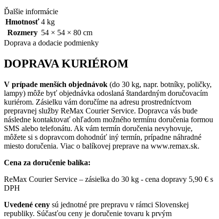
Ďalšie informácie
Hmotnosť
4 kg
Rozmery
54 × 54 × 80 cm
Doprava a dodacie podmienky
DOPRAVA KURIÉROM
V prípade menších objednávok
(do 30 kg, napr. botníky, poličky,
lampy) môže byť objednávka odoslaná štandardným doručovacím
kuriérom. Zásielku vám doručíme na adresu prostredníctvom
prepravnej služby ReMax Courier Service. Dopravca vás bude
následne kontaktovať ohľadom možného termínu doručenia formou
SMS alebo telefonátu. Ak vám termín doručenia nevyhovuje,
môžete si s dopravcom dohodnúť iný termín, prípadne náhradné
miesto doručenia. Viac o balíkovej preprave na www.remax.sk.
Cena za doručenie balíka:
ReMax Courier Service – zásielka do 30 kg - cena dopravy 5,90 € s
DPH
Uvedené ceny
sú jednotné pre prepravu v rámci Slovenskej
republiky. Súčasťou ceny je doručenie tovaru k prvým