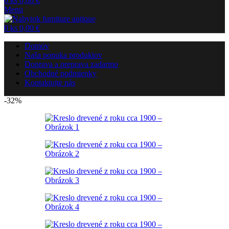
0
ks
0,00
€
Menu
0
ks
0,00
€
Domov
Naša ponuka produktov
Doprava a preprava zadarmo
Obchodné podmienky
Kontaktujte nás
-32%