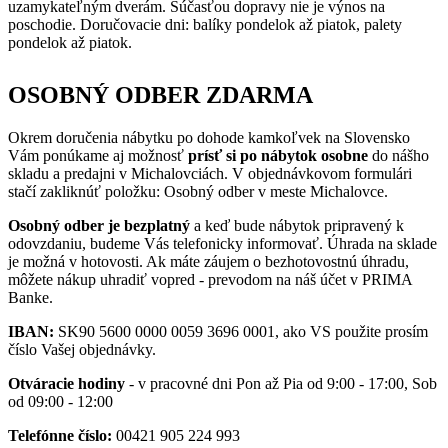
uzamykateľným dverám. Súčasťou dopravy nie je výnos na
poschodie. Doručovacie dni: balíky pondelok až piatok, palety
pondelok až piatok.
OSOBNÝ ODBER ZDARMA
Okrem doručenia nábytku po dohode kamkoľvek na Slovensko
Vám ponúkame aj možnosť
prísť si po nábytok osobne
do nášho
skladu a predajni v Michalovciách. V objednávkovom formulári
stačí zakliknúť položku: Osobný odber v meste Michalovce.
Osobný odber je bezplatný
a keď bude nábytok pripravený k
odovzdaniu, budeme Vás telefonicky informovať. Úhrada na sklade
je možná v hotovosti. Ak máte záujem o bezhotovostnú úhradu,
môžete nákup uhradiť vopred - prevodom na náš účet v PRIMA
Banke.
IBAN:
SK90 5600 0000 0059 3696 0001, ako VS použite prosím
číslo Vašej objednávky.
Otváracie hodiny
- v pracovné dni Pon až Pia od 9:00 - 17:00, Sob
od 09:00 - 12:00
Telefónne číslo:
00421 905 224 993