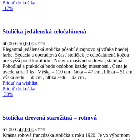
Pridať do košíka
-17%
Stolička jedálenská celočalúnená
Pôvodná
Aktuálna
60,00
€
50,00
€
s DPH
cena
cena
Elegantná jedálenská stolička pôsobí dizajnovo aj vďaka hnedej
bola:
je:
farbe. Sedacia a operadlová časť stoličiek je celočalúnená kožou ,
60,00 €.
50,00 €.
pre vyšší pocit komfortu . Nohy z masívneho dreva , stabilná .
Pohodlná a praktická bude ozdobou každej miestnosti . Cena je
uvedená za 1 ks . Výška – 110 cm , šírka – 47 cm , hĺbka – 51 cm ,
výška sedu – 50 cm , hĺbka sedu – 42 cm .
Pridať na wishlist
Pridať do košíka
-30%
Stolička drevená starožitná – rohová
Pôvodná
Aktuálna
67,00
€
47,00
€
s DPH
cena
cena
Krásna rohová francúzska stolička z roku 1920. Je vo výbornom