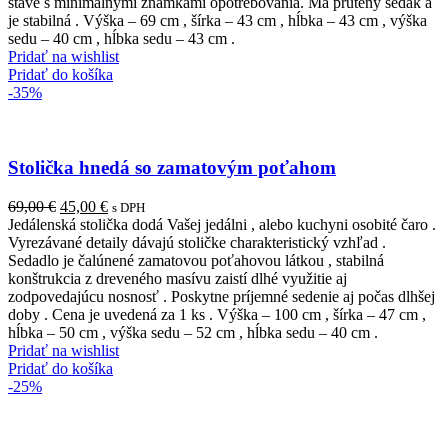
bola:
je:
stave s minimálnymi známkami opotrebovania. Má prútený sedák a
67,00 €.
47,00 €.
je stabilná . Výška – 69 cm , šírka – 43 cm , hĺbka – 43 cm , výška
sedu – 40 cm , hĺbka sedu – 43 cm .
Pridať na wishlist
Pridať do košíka
-35%
Stolička hnedá so zamatovým poťahom
Pôvodná
Aktuálna
69,00
€
45,00
€
s DPH
cena
cena
Jedálenská stolička dodá Vašej jedálni , alebo kuchyni osobité čaro .
bola:
je:
Vyrezávané detaily dávajú stoličke charakteristický vzhľad .
69,00 €.
45,00 €.
Sedadlo je čalúnené zamatovou poťahovou látkou , stabilná
konštrukcia z dreveného masívu zaistí dlhé využitie aj
zodpovedajúcu nosnosť . Poskytne príjemné sedenie aj počas dlhšej
doby . Cena je uvedená za 1 ks . Výška – 100 cm , šírka – 47 cm ,
hĺbka – 50 cm , výška sedu – 52 cm , hĺbka sedu – 40 cm .
Pridať na wishlist
Pridať do košíka
-25%