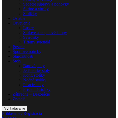
Sedacie súpravy a pohovky
Skrine a vitríny
Stoličky
Ostatné
Osvetlenie
Lustre
Stolové a stojanové lampy
Svietniky
Tiffany svietidlá
Postele
Športové potreby
Starožitnosti
Stoly
Barové pulty
Jedálenské stoly
Konf. stolíky
Nočné stolíky
Písacie stoly
Prístenné stolíky
Záhradné – Dekorácie
Zrkadlá
Vyhľadávanie
Prihlásenie / Registrácia