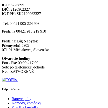
IČO: 52268951
DIČ: 2120962327
IČ DPH: SK2120962327
Tel: 00421 905 224 993
Predajna 00421 918 219 910
Predajňa:
Big Nábytok
Priemyselná 5805
071 01 Michalovce, Slovensko
Otváracie hodiny
Pon - Pia: 09:00 - 17:00
Sob: po telefonickej dohode
Ned: ZATVORENÉ
Odporúčame
Barové pulty
Komody, komôdky
Kreslá a kresielka