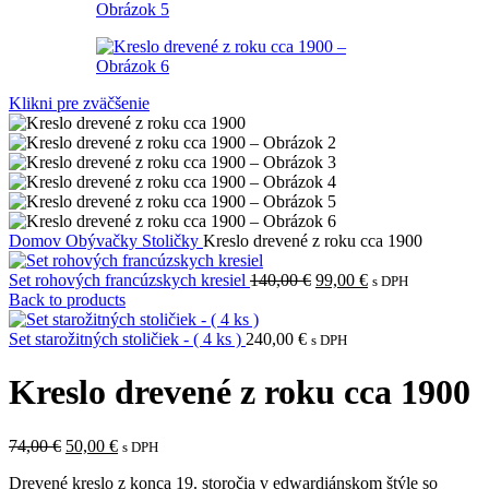
Klikni pre zväčšenie
Domov
Obývačky
Stoličky
Kreslo drevené z roku cca 1900
Pôvodná
Aktuálna
Set rohových francúzskych kresiel
140,00
€
99,00
€
s DPH
cena
cena
Back to products
bola:
je:
140,00 €.
99,00 €.
Set starožitných stoličiek - ( 4 ks )
240,00
€
s DPH
Kreslo drevené z roku cca 1900
Pôvodná
Aktuálna
74,00
€
50,00
€
s DPH
cena
cena
Drevené kreslo z konca 19. storočia v edwardiánskom štýle so
bola:
je: