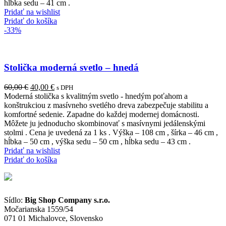
hĺbka sedu – 41 cm .
Pridať na wishlist
Pridať do košíka
-33%
Stolička moderná svetlo – hnedá
Pôvodná
Aktuálna
60,00
€
40,00
€
s DPH
cena
cena
Moderná stolička s kvalitným svetlo - hnedým poťahom a
bola:
je:
konštrukciou z masívneho svetlého dreva zabezpečuje stabilitu a
60,00 €.
40,00 €.
komfortné sedenie. Zapadne do každej modernej domácnosti.
Môžete ju jednoducho skombinovať s masívnymi jedálenskými
stolmi . Cena je uvedená za 1 ks . Výška – 108 cm , šírka – 46 cm ,
hĺbka – 50 cm , výška sedu – 50 cm , hĺbka sedu – 43 cm .
Pridať na wishlist
Pridať do košíka
Sídlo:
Big Shop Company s.r.o.
Močarianska 1559/54
071 01 Michalovce, Slovensko