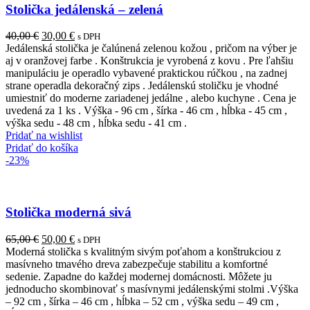
Stolička jedálenská – zelená
Pôvodná
Aktuálna
40,00
€
30,00
€
s DPH
cena
cena
Jedálenská stolička je čalúnená zelenou kožou , pričom na výber je
bola:
je:
aj v oranžovej farbe . Konštrukcia je vyrobená z kovu . Pre ľahšiu
40,00 €.
30,00 €.
manipuláciu je operadlo vybavené praktickou rúčkou , na zadnej
strane operadla dekoračný zips . Jedálenskú stoličku je vhodné
umiestniť do moderne zariadenej jedálne , alebo kuchyne . Cena je
uvedená za 1 ks . Výška - 96 cm , šírka - 46 cm , hĺbka - 45 cm ,
výška sedu - 48 cm , hĺbka sedu - 41 cm .
Pridať na wishlist
Pridať do košíka
-23%
Stolička moderná sivá
Pôvodná
Aktuálna
65,00
€
50,00
€
s DPH
cena
cena
Moderná stolička s kvalitným sivým poťahom a konštrukciou z
bola:
je:
masívneho tmavého dreva zabezpečuje stabilitu a komfortné
65,00 €.
50,00 €.
sedenie. Zapadne do každej modernej domácnosti. Môžete ju
jednoducho skombinovať s masívnymi jedálenskými stolmi .Výška
– 92 cm , šírka – 46 cm , hĺbka – 52 cm , výška sedu – 49 cm ,