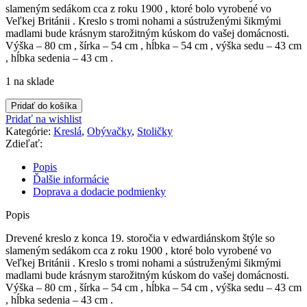
slameným sedákom cca z roku 1900 , ktoré bolo vyrobené vo
74,00 €.
50,00 €.
Veľkej Británii . Kreslo s tromi nohami a sústruženými šikmými
madlami bude krásnym starožitným kúskom do vašej domácnosti.
Výška – 80 cm , šírka – 54 cm , hĺbka – 54 cm , výška sedu – 43 cm
, hĺbka sedenia – 43 cm .
1 na sklade
množstvo
Pridať do košíka
Kreslo
Pridať na wishlist
drevené
Kategórie:
Kreslá
,
Obývačky
,
Stoličky
z
Zdieľať:
roku
cca
Popis
1900
Ďalšie informácie
Doprava a dodacie podmienky
Popis
Drevené kreslo z konca 19. storočia v edwardiánskom štýle so
slameným sedákom cca z roku 1900 , ktoré bolo vyrobené vo
Veľkej Británii . Kreslo s tromi nohami a sústruženými šikmými
madlami bude krásnym starožitným kúskom do vašej domácnosti.
Výška – 80 cm , šírka – 54 cm , hĺbka – 54 cm , výška sedu – 43 cm
, hĺbka sedenia – 43 cm .