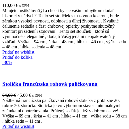
110,00
€
s DPH
Milujete rustikálny štýl a chceli by ste vašim príbytkom dodať
historický nádych? Tento set stoličiek s masívnou kostrou , bude
zárukou vysokej pevnosti, odolnosti a dlhej životnosti . Kvalitné
čalúnenie sedadla a časť chrbtovej opierky poskytne skutočný
komfort pri sedení i stolovaní . Tento set stoličiek , ktoré sú
výnimočné a elegantné , dodajú Vašej jedálni neopakovateľný
vzhľad. Výška – 94 cm , šírka – 48 cm , hĺbka – 46 cm , výška sedu
– 48 cm , hĺbka sedenia – 48 cm .
Pridať na wishlist
Pridať do košíka
-30%
Stolička francúzska rohová paličkovaná
Pôvodná
Aktuálna
64,00
€
45,00
€
s DPH
cena
cena
Nádherná francúzska paličkovaná rohová stolička z približne 20.
bola:
je:
rokov 20. storočia. Stolička je vo výbornom stave s minimálnymi
64,00 €.
45,00 €.
známkami opotrebovania. Prútený sedák je tiež v dobrom stave!
Výška – 69 cm , šírka – 41 cm , hĺbka – 41 cm , výška sedu – 38 cm
, hĺbka sedu – 41 cm .
Pridať na wishlist