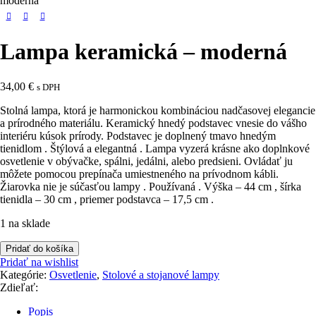
moderná
Lampa keramická – moderná
34,00
€
s DPH
Stolná lampa, ktorá je harmonickou kombináciou nadčasovej elegancie
a prírodného materiálu. Keramický hnedý podstavec vnesie do vášho
interiéru kúsok prírody. Podstavec je doplnený tmavo hnedým
tienidlom . Štýlová a elegantná . Lampa vyzerá krásne ako doplnkové
osvetlenie v obývačke, spálni, jedálni, alebo predsieni. Ovládať ju
môžete pomocou prepínača umiestneného na prívodnom kábli.
Žiarovka nie je súčasťou lampy . Používaná . Výška – 44 cm , šírka
tienidla – 30 cm , priemer podstavca – 17,5 cm .
1 na sklade
množstvo
Pridať do košíka
Lampa
Pridať na wishlist
keramická
Kategórie:
Osvetlenie
,
Stolové a stojanové lampy
-
Zdieľať:
moderná
Popis