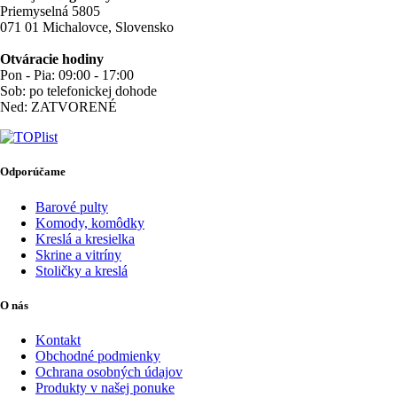
Priemyselná 5805
071 01 Michalovce, Slovensko
Otváracie hodiny
Pon - Pia: 09:00 - 17:00
Sob: po telefonickej dohode
Ned: ZATVORENÉ
Odporúčame
Barové pulty
Komody, komôdky
Kreslá a kresielka
Skrine a vitríny
Stoličky a kreslá
O nás
Kontakt
Obchodné podmienky
Ochrana osobných údajov
Produkty v našej ponuke