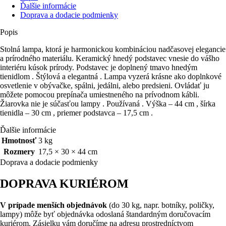
Ďalšie informácie
Doprava a dodacie podmienky
Popis
Stolná lampa, ktorá je harmonickou kombináciou nadčasovej elegancie
a prírodného materiálu. Keramický hnedý podstavec vnesie do vášho
interiéru kúsok prírody. Podstavec je doplnený tmavo hnedým
tienidlom . Štýlová a elegantná . Lampa vyzerá krásne ako doplnkové
osvetlenie v obývačke, spálni, jedálni, alebo predsieni. Ovládať ju
môžete pomocou prepínača umiestneného na prívodnom kábli.
Žiarovka nie je súčasťou lampy . Používaná . Výška – 44 cm , šírka
tienidla – 30 cm , priemer podstavca – 17,5 cm .
Ďalšie informácie
Hmotnosť
3 kg
Rozmery
17,5 × 30 × 44 cm
Doprava a dodacie podmienky
DOPRAVA KURIÉROM
V prípade menších objednávok
(do 30 kg, napr. botníky, poličky,
lampy) môže byť objednávka odoslaná štandardným doručovacím
kuriérom. Zásielku vám doručíme na adresu prostredníctvom