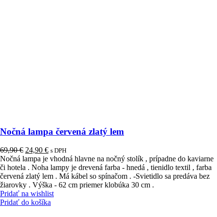
Nočná lampa červená zlatý lem
Pôvodná
Aktuálna
69,90
€
24,90
€
s DPH
cena
cena
Nočná lampa je vhodná hlavne na nočný stolík , prípadne do kaviarne
bola:
je:
či hotela . Noha lampy je drevená farba - hnedá , tienidlo textil , farba
69,90 €.
24,90 €.
červená zlatý lem . Má kábel so spínačom . -Svietidlo sa predáva bez
žiarovky . Výška - 62 cm priemer klobúka 30 cm .
Pridať na wishlist
Pridať do košíka