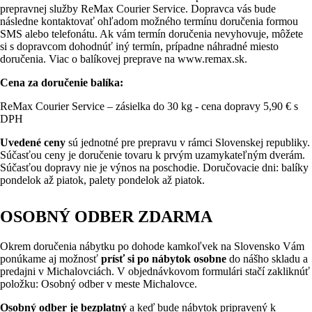
prepravnej služby ReMax Courier Service. Dopravca vás bude
následne kontaktovať ohľadom možného termínu doručenia formou
SMS alebo telefonátu. Ak vám termín doručenia nevyhovuje, môžete
si s dopravcom dohodnúť iný termín, prípadne náhradné miesto
doručenia. Viac o balíkovej preprave na www.remax.sk.
Cena za doručenie balíka:
ReMax Courier Service – zásielka do 30 kg - cena dopravy 5,90 € s
DPH
Uvedené ceny
sú jednotné pre prepravu v rámci Slovenskej republiky.
Súčasťou ceny je doručenie tovaru k prvým uzamykateľným dverám.
Súčasťou dopravy nie je výnos na poschodie. Doručovacie dni: balíky
pondelok až piatok, palety pondelok až piatok.
OSOBNÝ ODBER ZDARMA
Okrem doručenia nábytku po dohode kamkoľvek na Slovensko Vám
ponúkame aj možnosť
prísť si po nábytok osobne
do nášho skladu a
predajni v Michalovciách. V objednávkovom formulári stačí zakliknúť
položku: Osobný odber v meste Michalovce.
Osobný odber je bezplatný
a keď bude nábytok pripravený k