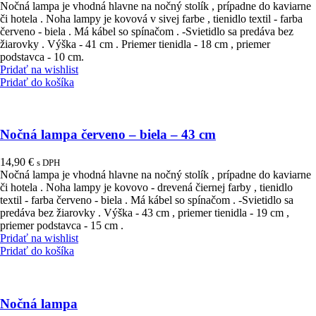
Nočná lampa je vhodná hlavne na nočný stolík , prípadne do kaviarne
či hotela . Noha lampy je kovová v sivej farbe , tienidlo textil - farba
červeno - biela . Má kábel so spínačom . -Svietidlo sa predáva bez
žiarovky . Výška - 41 cm . Priemer tienidla - 18 cm , priemer
podstavca - 10 cm.
Pridať na wishlist
Pridať do košíka
Nočná lampa červeno – biela – 43 cm
14,90
€
s DPH
Nočná lampa je vhodná hlavne na nočný stolík , prípadne do kaviarne
či hotela . Noha lampy je kovovo - drevená čiernej farby , tienidlo
textil - farba červeno - biela . Má kábel so spínačom . -Svietidlo sa
predáva bez žiarovky . Výška - 43 cm , priemer tienidla - 19 cm ,
priemer podstavca - 15 cm .
Pridať na wishlist
Pridať do košíka
Nočná lampa