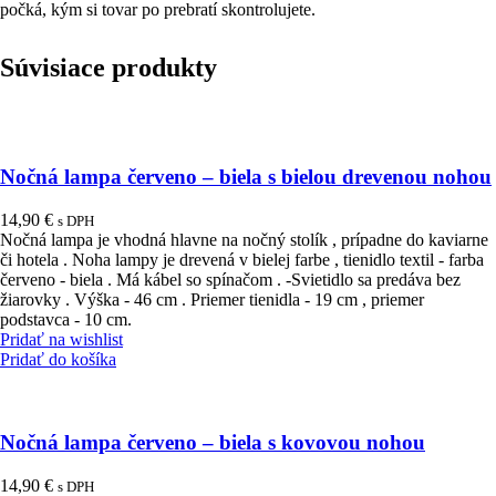
počká, kým si tovar po prebratí skontrolujete.
Súvisiace produkty
Nočná lampa červeno – biela s bielou drevenou nohou
14,90
€
s DPH
Nočná lampa je vhodná hlavne na nočný stolík , prípadne do kaviarne
či hotela . Noha lampy je drevená v bielej farbe , tienidlo textil - farba
červeno - biela . Má kábel so spínačom . -Svietidlo sa predáva bez
žiarovky . Výška - 46 cm . Priemer tienidla - 19 cm , priemer
podstavca - 10 cm.
Pridať na wishlist
Pridať do košíka
Nočná lampa červeno – biela s kovovou nohou
14,90
€
s DPH