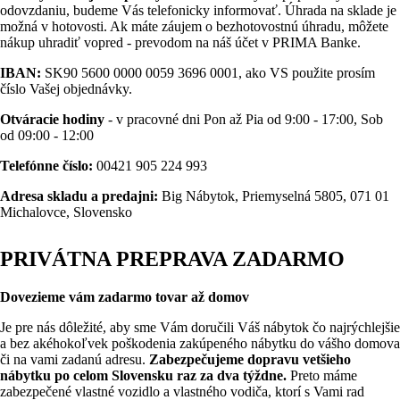
odovzdaniu, budeme Vás telefonicky informovať. Úhrada na sklade je
možná v hotovosti. Ak máte záujem o bezhotovostnú úhradu, môžete
nákup uhradiť vopred - prevodom na náš účet v PRIMA Banke.
IBAN:
SK90 5600 0000 0059 3696 0001, ako VS použite prosím
číslo Vašej objednávky.
Otváracie hodiny
- v pracovné dni Pon až Pia od 9:00 - 17:00, Sob
od 09:00 - 12:00
Telefónne číslo:
00421 905 224 993
Adresa skladu a predajni:
Big Nábytok, Priemyselná 5805, 071 01
Michalovce, Slovensko
PRIVÁTNA PREPRAVA ZADARMO
Dovezieme vám zadarmo tovar až domov
Je pre nás dôležité, aby sme Vám doručili Váš nábytok čo najrýchlejšie
a bez akéhokoľvek poškodenia zakúpeného nábytku do vášho domova
či na vami zadanú adresu.
Zabezpečujeme dopravu vetšieho
nábytku po celom Slovensku raz za dva týždne.
Preto máme
zabezpečené vlastné vozidlo a vlastného vodiča, ktorí s Vami rad