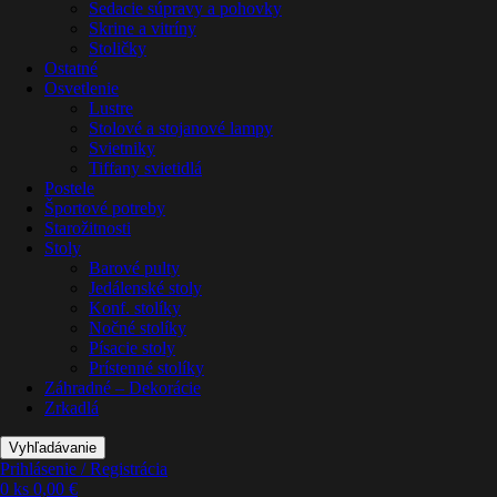
Sedacie súpravy a pohovky
Skrine a vitríny
Stoličky
Ostatné
Osvetlenie
Lustre
Stolové a stojanové lampy
Svietniky
Tiffany svietidlá
Postele
Športové potreby
Starožitnosti
Stoly
Barové pulty
Jedálenské stoly
Konf. stolíky
Nočné stolíky
Písacie stoly
Prístenné stolíky
Záhradné – Dekorácie
Zrkadlá
Vyhľadávanie
Prihlásenie / Registrácia
0
ks
0,00
€