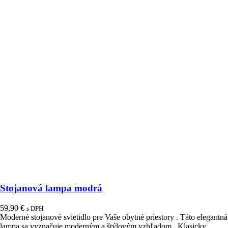
Stojanová lampa modrá
59,90
€
s DPH
Moderné stojanové svietidlo pre Vaše obytné priestory . Táto elegantná
lampa sa vyznačuje moderným a štýlovým vzhľadom . Klasicky