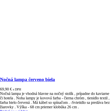
Nočná lampa červeno biela
69,90
€
s DPH
Nočná lampa je vhodná hlavne na nočný stolík , prípadne do kaviarne
či hotela . Noha lampy je kovová farba - čierna chróm , tienidlo textil ,
farba bielo červená . Má kábel so spínačom . -Svietidlo sa predáva bez
žiarovky . Výška - 68 cm priemer klobúka 26 cm .