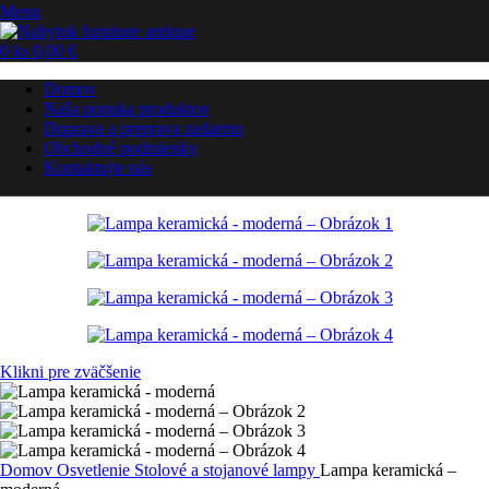
Menu
0
ks
0,00
€
Domov
Naša ponuka produktov
Doprava a preprava zadarmo
Obchodné podmienky
Kontaktujte nás
Klikni pre zväčšenie
Domov
Osvetlenie
Stolové a stojanové lampy
Lampa keramická –