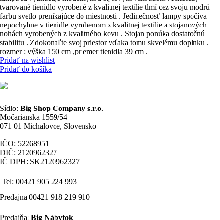
tvarované tienidlo vyrobené z kvalitnej textílie tlmí cez svoju modrú
farbu svetlo prenikajúce do miestnosti . Jedinečnosť lampy spočíva
nepochybne v tienidle vyrobenom z kvalitnej textílie a stojanových
nohách vyrobených z kvalitného kovu . Stojan ponúka dostatočnú
stabilitu . Zdokonaľte svoj priestor vďaka tomu skvelému doplnku .
rozmer : výška 150 cm ,priemer tienidla 39 cm .
Pridať na wishlist
Pridať do košíka
Sídlo:
Big Shop Company s.r.o.
Močarianska 1559/54
071 01 Michalovce, Slovensko
IČO: 52268951
DIČ: 2120962327
IČ DPH: SK2120962327
Tel: 00421 905 224 993
Predajna 00421 918 219 910
Predajňa:
Big Nábytok