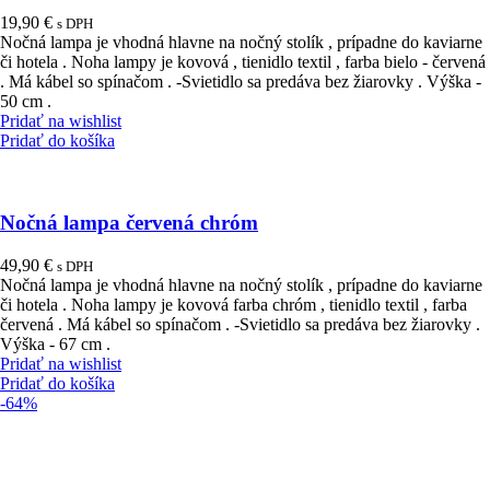
19,90
€
s DPH
Nočná lampa je vhodná hlavne na nočný stolík , prípadne do kaviarne
či hotela . Noha lampy je kovová , tienidlo textil , farba bielo - červená
. Má kábel so spínačom . -Svietidlo sa predáva bez žiarovky . Výška -
50 cm .
Pridať na wishlist
Pridať do košíka
Nočná lampa červená chróm
49,90
€
s DPH
Nočná lampa je vhodná hlavne na nočný stolík , prípadne do kaviarne
či hotela . Noha lampy je kovová farba chróm , tienidlo textil , farba
červená . Má kábel so spínačom . -Svietidlo sa predáva bez žiarovky .
Výška - 67 cm .
Pridať na wishlist
Pridať do košíka
-64%