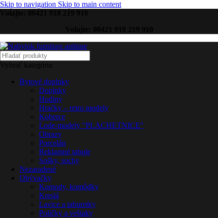
Skip to navigation
Skip to main content
Volajte: 00421 918 219 910
Volajte: 00421 918 219 910
Vybrať kategóriu
Bytové doplnky
Doplnky
Hodiny
Hračky – retro modely
Koberce
Lode-modely "PLACHETNICE"
Obrazy
Porcelán
Reklamné tabule
Sošky, sochy
Nezaradené
Obývačky
Komody, komôdky
Kreslá
Lavice a taburetky
Poličky a vešiaky