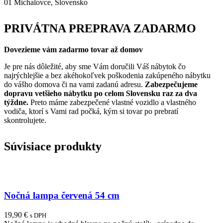
01 Michalovce, Slovensko
PRIVÁTNA PREPRAVA ZADARMO
Dovezieme vám zadarmo tovar až domov
Je pre nás dôležité, aby sme Vám doručili Váš nábytok čo
najrýchlejšie a bez akéhokoľvek poškodenia zakúpeného nábytku
do vášho domova či na vami zadanú adresu.
Zabezpečujeme
dopravu vetšieho nábytku po celom Slovensku raz za dva
týždne.
Preto máme zabezpečené vlastné vozidlo a vlastného
vodiča, ktorí s Vami rad počká, kým si tovar po prebratí
skontrolujete.
Súvisiace produkty
Nočná lampa červená 54 cm
19,90
€
s DPH