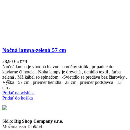
Nočná lampa-zelená 57 cm
28,90
€
s DPH
Nočná lampa je vhodná hlavne na nočný stolík , prípadne do
kaviarne či hotela . Noha lampy je drevená , tienidlo textil , farba
zelená . Má kábel so spínačom . -Svietidlo sa predáva bez žiarovky .
Výška - 57 cm , priemer tienidla - 28 cm , priemer podstavca - 13
cm .
Pridať na wishlist
Pridať do košíka
Sídlo:
Big Shop Company s.r.o.
Močarianska 1559/54