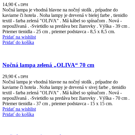
14,90
€
s DPH
Nočná lampa je vhodná hlavne na nočný stolík , prípadne do
kaviarne či hotela . Noha lampy je drevená v bielej farbe , tienidlo
textil - farba zelená "OLIVA" . Má kábel so spínačom . Nová -
nepoužívaná . -Svietidlo sa predáva bez žiarovky . Výška - 39 cm .
Priemer tienidla - 25 cm , priemer podstavca - 8,5 x 8,5 cm.
Pridať na wishlist
Pridať do košíka
Nočná lampa zelená „OLIVA“ 70 cm
29,90
€
s DPH
Nočná lampa je vhodná hlavne na nočný stolík , prípadne do
kaviarne či hotela . Noha lampy je drevená v sivej farbe , tienidlo
textil - farba zelená "OLIVA" . Má kábel so spínačom . Nová -
nepoužívaná . -Svietidlo sa predáva bez žiarovky . Výška - 70 cm .
Priemer tienidla - 37 cm , priemer podstavca - 15 x 15 cm.
Pridať na wishlist
Pridať do košíka