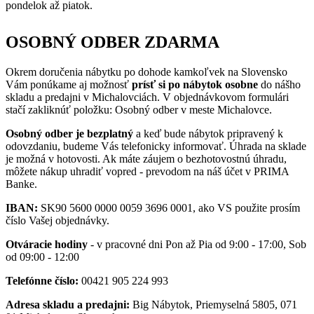
pondelok až piatok.
OSOBNÝ ODBER ZDARMA
Okrem doručenia nábytku po dohode kamkoľvek na Slovensko
Vám ponúkame aj možnosť
prísť si po nábytok osobne
do nášho
skladu a predajni v Michalovciách. V objednávkovom formulári
stačí zakliknúť položku: Osobný odber v meste Michalovce.
Osobný odber je bezplatný
a keď bude nábytok pripravený k
odovzdaniu, budeme Vás telefonicky informovať. Úhrada na sklade
je možná v hotovosti. Ak máte záujem o bezhotovostnú úhradu,
môžete nákup uhradiť vopred - prevodom na náš účet v PRIMA
Banke.
IBAN:
SK90 5600 0000 0059 3696 0001, ako VS použite prosím
číslo Vašej objednávky.
Otváracie hodiny
- v pracovné dni Pon až Pia od 9:00 - 17:00, Sob
od 09:00 - 12:00
Telefónne číslo:
00421 905 224 993
Adresa skladu a predajni:
Big Nábytok, Priemyselná 5805, 071