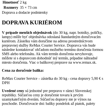
Hmotnosť
2 kg
Rozmery
35 × 73 cm
Doprava a dodacie podmienky
DOPRAVA KURIÉROM
V prípade menších objednávok
(do 30 kg, napr. botníky, poličky,
lampy) môže byť objednávka odoslaná štandardným doručovacím
kuriérom. Zásielku vám doručíme na adresu prostredníctvom
prepravnej služby ReMax Courier Service. Dopravca vás bude
následne kontaktovať ohľadom možného termínu doručenia formou
SMS alebo telefonátu. Ak vám termín doručenia nevyhovuje,
môžete si s dopravcom dohodnúť iný termín, prípadne náhradné
miesto doručenia. Viac o balíkovej preprave na www.remax.sk.
Cena za doručenie balíka:
ReMax Courier Service – zásielka do 30 kg - cena dopravy 5,90 € s
DPH
Uvedené ceny
sú jednotné pre prepravu v rámci Slovenskej
republiky. Súčasťou ceny je doručenie tovaru k prvým
uzamykateľným dverám. Súčasťou dopravy nie je výnos na
poschodie. Doručovacie dni: balíky pondelok až piatok, palety