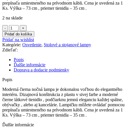
prepínača umiestneného na prívodnom kábli. Cena je uvedená za 1
Ks. Výška – 73 cm , priemer tienidla – 35 cm .
2 na sklade
množstvo
Lampa
Pridať do košíka
nočná
Pridať na wishlist
-
Kategórie:
Osvetlenie
,
Stolové a stojanové lampy
čierna
Zdieľať:
Popis
Ďalšie informácie
Doprava a dodacie podmienky
Popis
Moderná čierna nočná lampa je dokonalou voľbou do elegantného
interiéru. Dizajnová konštrukcia z plastu v sivej farbe a moderné
čierne látkové tienidlo , podčiarknu jemnú eleganciu každej spálne,
obývačky , alebo aj kancelárie. Lampičku môžete ovládať pomocou
prepínača umiestneného na prívodnom kábli. Cena je uvedená za 1
Ks. Výška – 73 cm , priemer tienidla – 35 cm .
Ďalšie informácie