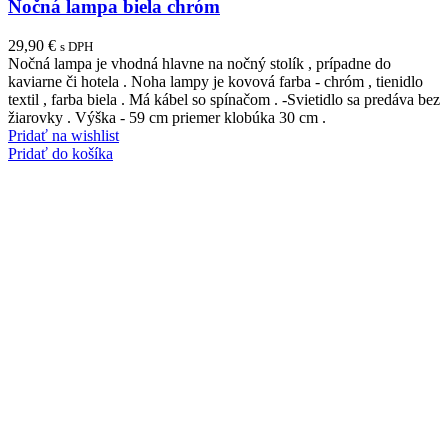
Nočná lampa biela chróm
29,90
€
s DPH
Nočná lampa je vhodná hlavne na nočný stolík , prípadne do
kaviarne či hotela . Noha lampy je kovová farba - chróm , tienidlo
textil , farba biela . Má kábel so spínačom . -Svietidlo sa predáva bez
žiarovky . Výška - 59 cm priemer klobúka 30 cm .
Pridať na wishlist
Pridať do košíka