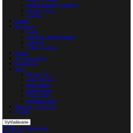
Sedacie súpravy a pohovky
Skrine a vitríny
Stoličky
Ostatné
Osvetlenie
Lustre
Stolové a stojanové lampy
Svietniky
Tiffany svietidlá
Postele
Športové potreby
Starožitnosti
Stoly
Barové pulty
Jedálenské stoly
Konf. stolíky
Nočné stolíky
Písacie stoly
Prístenné stolíky
Záhradné – Dekorácie
Zrkadlá
Vyhľadávanie
Prihlásenie / Registrácia