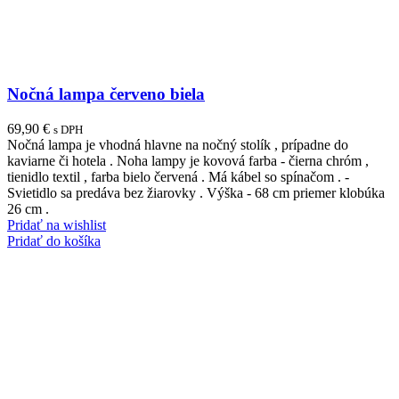
Nočná lampa červeno biela
69,90
€
s DPH
Nočná lampa je vhodná hlavne na nočný stolík , prípadne do
kaviarne či hotela . Noha lampy je kovová farba - čierna chróm ,
tienidlo textil , farba bielo červená . Má kábel so spínačom . -
Svietidlo sa predáva bez žiarovky . Výška - 68 cm priemer klobúka
26 cm .
Pridať na wishlist
Pridať do košíka