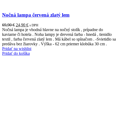
Nočná lampa červená zlatý lem
Pôvodná
Aktuálna
69,90
€
24,90
€
s DPH
cena
cena
Nočná lampa je vhodná hlavne na nočný stolík , prípadne do
bola:
je:
kaviarne či hotela . Noha lampy je drevená farba - hnedá , tienidlo
69,90 €.
24,90 €.
textil , farba červená zlatý lem . Má kábel so spínačom . -Svietidlo sa
predáva bez žiarovky . Výška - 62 cm priemer klobúka 30 cm .
Pridať na wishlist
Pridať do košíka