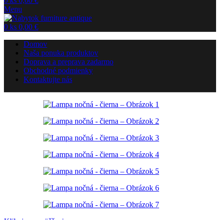
0
ks
0,00
€
Menu
0
ks
0,00
€
Domov
Naša ponuka produktov
Doprava a preprava zadarmo
Obchodné podmienky
Kontaktujte nás