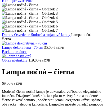
Klikni pre zväčšenie
Domov
Osvetlenie
Stolové a stojanové lampy
Lampa nočná –
čierna
Lampa dekoratívna - 70 cm
35,00
€
s DPH
Back to products
Obraz abstraktný
119,00
€
s DPH
Lampa nočná – čierna
69,00
€
s DPH
Moderná čierna nočná lampa je dokonalou voľbou do elegantného
interiéru. Dizajnová konštrukcia z plastu v sivej farbe a moderné
čierne látkové tienidlo , podčiarknu jemnú eleganciu každej spálne,
obývačky , alebo aj kancelárie. Lampičku môžete ovládať pomocou