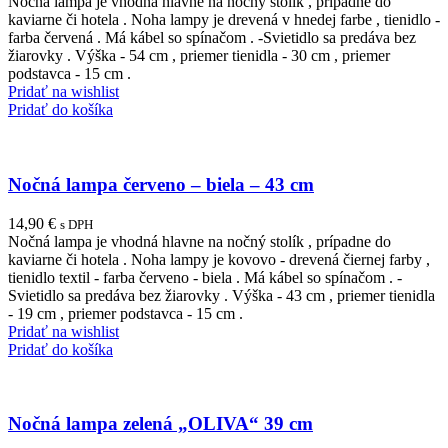
Nočná lampa je vhodná hlavne na nočný stolík , prípadne do
kaviarne či hotela . Noha lampy je drevená v hnedej farbe , tienidlo -
farba červená . Má kábel so spínačom . -Svietidlo sa predáva bez
žiarovky . Výška - 54 cm , priemer tienidla - 30 cm , priemer
podstavca - 15 cm .
Pridať na wishlist
Pridať do košíka
Nočná lampa červeno – biela – 43 cm
14,90
€
s DPH
Nočná lampa je vhodná hlavne na nočný stolík , prípadne do
kaviarne či hotela . Noha lampy je kovovo - drevená čiernej farby ,
tienidlo textil - farba červeno - biela . Má kábel so spínačom . -
Svietidlo sa predáva bez žiarovky . Výška - 43 cm , priemer tienidla
- 19 cm , priemer podstavca - 15 cm .
Pridať na wishlist
Pridať do košíka
Nočná lampa zelená „OLIVA“ 39 cm