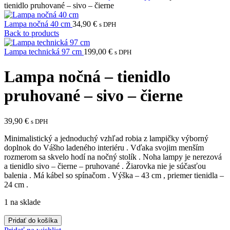
tienidlo pruhované – sivo – čierne
Lampa nočná 40 cm
34,90
€
s DPH
Back to products
Lampa technická 97 cm
199,00
€
s DPH
Lampa nočná – tienidlo
pruhované – sivo – čierne
39,90
€
s DPH
Minimalistický a jednoduchý vzhľad robia z lampičky výborný
doplnok do Vášho ladeného interiéru . Vďaka svojim menším
rozmerom sa skvelo hodí na nočný stolík . Noha lampy je nerezová
a tienidlo sivo – čierne – pruhované . Žiarovka nie je súčasťou
balenia . Má kábel so spínačom . Výška – 43 cm , priemer tienidla –
24 cm .
1 na sklade
množstvo
Pridať do košíka
Lampa