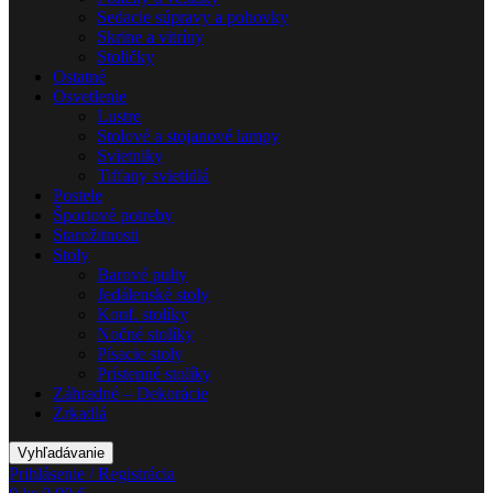
Sedacie súpravy a pohovky
Skrine a vitríny
Stoličky
Ostatné
Osvetlenie
Lustre
Stolové a stojanové lampy
Svietniky
Tiffany svietidlá
Postele
Športové potreby
Starožitnosti
Stoly
Barové pulty
Jedálenské stoly
Konf. stolíky
Nočné stolíky
Písacie stoly
Prístenné stolíky
Záhradné – Dekorácie
Zrkadlá
Vyhľadávanie
Prihlásenie / Registrácia