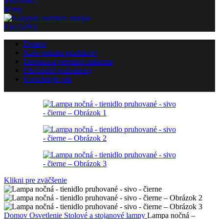
0
ks
0,00
€
Menu
0
ks
0,00
€
Domov
Naša ponuka produktov
Doprava a preprava zadarmo
Obchodné podmienky
Kontaktujte nás
Klikni pre zväčšenie
Domov
Osvetlenie
Stolové a stojanové lampy
Lampa nočná –