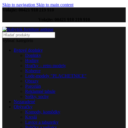
Skip to navigation
Skip to main content
Volajte: 00421 918 219 910
Volajte: 00421 918 219 910
Vybrať kategóriu
Bytové doplnky
Doplnky
Hodiny
Hračky – retro modely
Koberce
Lode-modely "PLACHETNICE"
Obrazy
Porcelán
Reklamné tabule
Sošky, sochy
Nezaradené
Obývačky
Komody, komôdky
Kreslá
Lavice a taburetky
Poličky a vešiaky