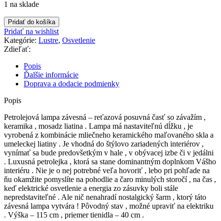
1 na sklade
množstvo
Pridať do košíka
Lampa
Pridať na wishlist
petrolejová
Kategórie:
Lustre
,
Osvetlenie
Zdieľať:
Popis
Ďalšie informácie
Doprava a dodacie podmienky
Popis
Petrolejová lampa závesná – reťazová posuvná časť so závažím ,
keramika , mosadz liatina . Lampa má nastaviteľnú dĺžku , je
vyrobená z kombinácie mliečneho keramického maľovaného skla a
umeleckej liatiny . Je vhodná do štýlovo zariadených interiérov ,
vynímať sa bude predovšetkým v hale , v obývacej izbe či v jedálni
. Luxusná petrolejka , ktorá sa stane dominantným doplnkom Vášho
interiéru . Nie je o nej potrebné veľa hovoriť , lebo pri pohľade na
ňu okamžite pomyslíte na pohodlie a čaro minulých storočí , na čas ,
keď elektrické osvetlenie a energia zo zásuvky boli stále
nepredstaviteľné . Ale nič nenahradí nostalgický šarm , ktorý táto
závesná lampa vytvára ! Pôvodný stav , možné upraviť na elektriku
. Výška – 115 cm , priemer tienidla – 40 cm .