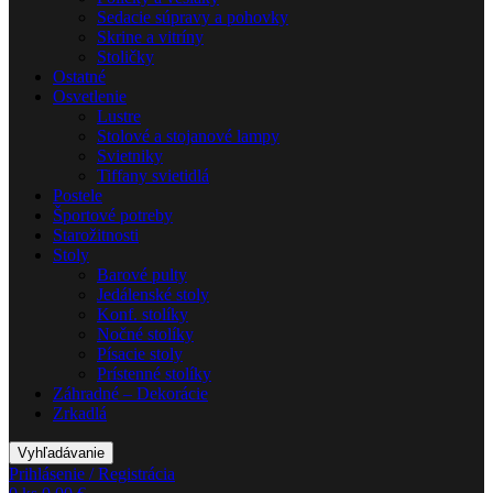
Sedacie súpravy a pohovky
Skrine a vitríny
Stoličky
Ostatné
Osvetlenie
Lustre
Stolové a stojanové lampy
Svietniky
Tiffany svietidlá
Postele
Športové potreby
Starožitnosti
Stoly
Barové pulty
Jedálenské stoly
Konf. stolíky
Nočné stolíky
Písacie stoly
Prístenné stolíky
Záhradné – Dekorácie
Zrkadlá
Vyhľadávanie
Prihlásenie / Registrácia