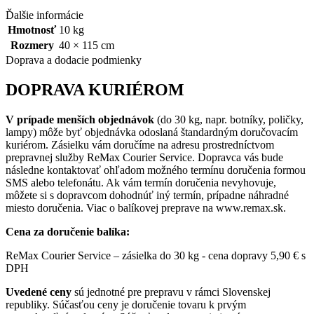
Ďalšie informácie
Hmotnosť
10 kg
Rozmery
40 × 115 cm
Doprava a dodacie podmienky
DOPRAVA KURIÉROM
V prípade menších objednávok
(do 30 kg, napr. botníky, poličky,
lampy) môže byť objednávka odoslaná štandardným doručovacím
kuriérom. Zásielku vám doručíme na adresu prostredníctvom
prepravnej služby ReMax Courier Service. Dopravca vás bude
následne kontaktovať ohľadom možného termínu doručenia formou
SMS alebo telefonátu. Ak vám termín doručenia nevyhovuje,
môžete si s dopravcom dohodnúť iný termín, prípadne náhradné
miesto doručenia. Viac o balíkovej preprave na www.remax.sk.
Cena za doručenie balíka:
ReMax Courier Service – zásielka do 30 kg - cena dopravy 5,90 € s
DPH
Uvedené ceny
sú jednotné pre prepravu v rámci Slovenskej
republiky. Súčasťou ceny je doručenie tovaru k prvým