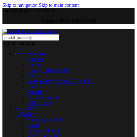
Skip to navigation
Skip to main content
Volajte: 00421 918 219 910
Volajte: 00421 918 219 910
Vybrať kategóriu
Bytové doplnky
Doplnky
Hodiny
Hračky – retro modely
Koberce
Lode-modely "PLACHETNICE"
Obrazy
Porcelán
Reklamné tabule
Sošky, sochy
Nezaradené
Obývačky
Komody, komôdky
Kreslá
Lavice a taburetky
Poličky a vešiaky