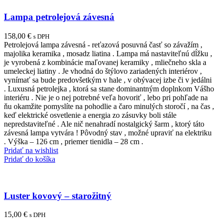
Lampa petrolejová závesná
158,00
€
s DPH
Petrolejová lampa závesná - reťazová posuvná časť so závažím ,
majolika keramika , mosadz liatina . Lampa má nastaviteľnú dĺžku ,
je vyrobená z kombinácie maľovanej keramiky , mliečneho skla a
umeleckej liatiny . Je vhodná do štýlovo zariadených interiérov ,
vynímať sa bude predovšetkým v hale , v obývacej izbe či v jedálni
. Luxusná petrolejka , ktorá sa stane dominantným doplnkom Vášho
interiéru . Nie je o nej potrebné veľa hovoriť , lebo pri pohľade na
ňu okamžite pomyslíte na pohodlie a čaro minulých storočí , na čas ,
keď elektrické osvetlenie a energia zo zásuvky boli stále
nepredstaviteľné . Ale nič nenahradí nostalgický šarm , ktorý táto
závesná lampa vytvára ! Pôvodný stav , možné upraviť na elektriku
. Výška – 126 cm , priemer tienidla – 28 cm .
Pridať na wishlist
Pridať do košíka
Luster kovový – starožitný
15,00
€
s DPH