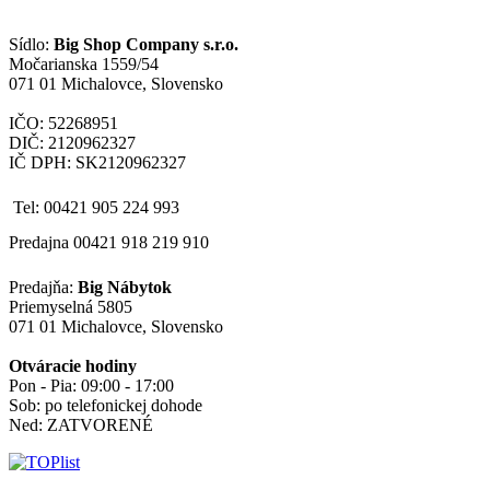
Sídlo:
Big Shop Company s.r.o.
Močarianska 1559/54
071 01 Michalovce, Slovensko
IČO: 52268951
DIČ: 2120962327
IČ DPH: SK2120962327
Tel: 00421 905 224 993
Predajna 00421 918 219 910
Predajňa:
Big Nábytok
Priemyselná 5805
071 01 Michalovce, Slovensko
Otváracie hodiny
Pon - Pia: 09:00 - 17:00
Sob: po telefonickej dohode
Ned: ZATVORENÉ