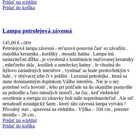
Pridať na wishlist
Pridať do košíka
Lampa petrolejová závesná
145,00
€
s DPH
Petrolejová lampa závesná - reťazová posuvná časť so závažím ,
majolika keramika , koráliky , mosadz liatina . Lampa má
nastaviteľnú dĺžku , je vyrobená z kombinácie maľovanej keramiky
, mliečneho skla , koráliek a umeleckej liatiny . Je vhodná do
štýlovo zariadených interiérov , vynímať sa bude predovšetkým v
hale , v obývacej izbe či v jedálni . Luxusná petrolejka , ktorá sa
stane dominantným doplnkom Vášho interiéru . Nie je o nej
potrebné veľa hovoriť , lebo pri pohľade na ňu okamžite pomyslíte
na pohodlie a čaro minulých storočí , na čas , keď elektrické
osvetlenie a energia zo zásuvky boli stále nepredstaviteľné . Ale nič
nenahradí nostalgický šarm , ktorý táto závesná lampa vytvára !
Pôvodný stav , upravená na elektriku . Výška – 104 cm , priemer
tienidla – 26 cm .
Pridať na wishlist
Pridať do košíka