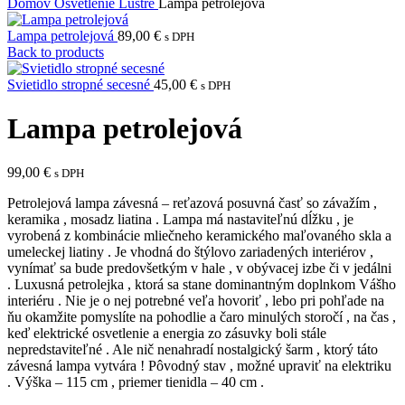
Domov
Osvetlenie
Lustre
Lampa petrolejová
Lampa petrolejová
89,00
€
s DPH
Back to products
Svietidlo stropné secesné
45,00
€
s DPH
Lampa petrolejová
99,00
€
s DPH
Petrolejová lampa závesná – reťazová posuvná časť so závažím ,
keramika , mosadz liatina . Lampa má nastaviteľnú dĺžku , je
vyrobená z kombinácie mliečneho keramického maľovaného skla a
umeleckej liatiny . Je vhodná do štýlovo zariadených interiérov ,
vynímať sa bude predovšetkým v hale , v obývacej izbe či v jedálni
. Luxusná petrolejka , ktorá sa stane dominantným doplnkom Vášho
interiéru . Nie je o nej potrebné veľa hovoriť , lebo pri pohľade na
ňu okamžite pomyslíte na pohodlie a čaro minulých storočí , na čas ,
keď elektrické osvetlenie a energia zo zásuvky boli stále
nepredstaviteľné . Ale nič nenahradí nostalgický šarm , ktorý táto
závesná lampa vytvára ! Pôvodný stav , možné upraviť na elektriku
. Výška – 115 cm , priemer tienidla – 40 cm .