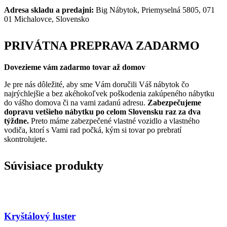
Adresa skladu a predajni:
Big Nábytok, Priemyselná 5805, 071
01 Michalovce, Slovensko
PRIVÁTNA PREPRAVA ZADARMO
Dovezieme vám zadarmo tovar až domov
Je pre nás dôležité, aby sme Vám doručili Váš nábytok čo
najrýchlejšie a bez akéhokoľvek poškodenia zakúpeného nábytku
do vášho domova či na vami zadanú adresu.
Zabezpečujeme
dopravu vetšieho nábytku po celom Slovensku raz za dva
týždne.
Preto máme zabezpečené vlastné vozidlo a vlastného
vodiča, ktorí s Vami rad počká, kým si tovar po prebratí
skontrolujete.
Súvisiace produkty
Kryštálový luster