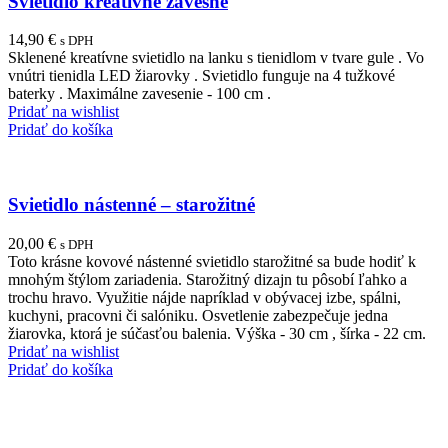
Svietidlo kreatívne závesné
14,90
€
s DPH
Sklenené kreatívne svietidlo na lanku s tienidlom v tvare gule . Vo
vnútri tienidla LED žiarovky . Svietidlo funguje na 4 tužkové
baterky . Maximálne zavesenie - 100 cm .
Pridať na wishlist
Pridať do košíka
Svietidlo nástenné – starožitné
20,00
€
s DPH
Toto krásne kovové nástenné svietidlo starožitné sa bude hodiť k
mnohým štýlom zariadenia. Starožitný dizajn tu pôsobí ľahko a
trochu hravo. Využitie nájde napríklad v obývacej izbe, spálni,
kuchyni, pracovni či salóniku. Osvetlenie zabezpečuje jedna
žiarovka, ktorá je súčasťou balenia. Výška - 30 cm , šírka - 22 cm.
Pridať na wishlist
Pridať do košíka