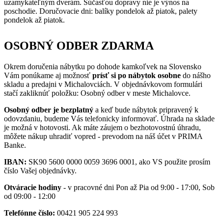
uzamykateľným dverám. Súčasťou dopravy nie je výnos na
poschodie. Doručovacie dni: balíky pondelok až piatok, palety
pondelok až piatok.
OSOBNÝ ODBER ZDARMA
Okrem doručenia nábytku po dohode kamkoľvek na Slovensko
Vám ponúkame aj možnosť
prísť si po nábytok osobne
do nášho
skladu a predajni v Michalovciách. V objednávkovom formulári
stačí zakliknúť položku: Osobný odber v meste Michalovce.
Osobný odber je bezplatný
a keď bude nábytok pripravený k
odovzdaniu, budeme Vás telefonicky informovať. Úhrada na sklade
je možná v hotovosti. Ak máte záujem o bezhotovostnú úhradu,
môžete nákup uhradiť vopred - prevodom na náš účet v PRIMA
Banke.
IBAN:
SK90 5600 0000 0059 3696 0001, ako VS použite prosím
číslo Vašej objednávky.
Otváracie hodiny
- v pracovné dni Pon až Pia od 9:00 - 17:00, Sob
od 09:00 - 12:00
Telefónne číslo:
00421 905 224 993