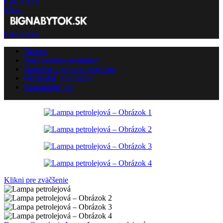
0
ks
0,00
€
Menu
0
ks
0,00
€
Domov
Naša ponuka produktov
Doprava a preprava zadarmo
Obchodné podmienky
Kontaktujte nás
Klikni pre zväčšenie