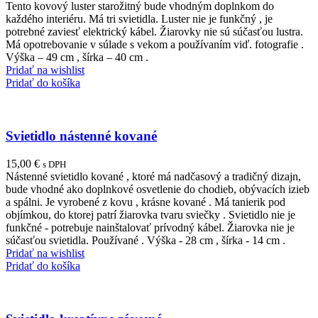
Tento kovový luster starožitný bude vhodným doplnkom do
každého interiéru. Má tri svietidla. Luster nie je funkčný , je
potrebné zaviesť elektrický kábel. Žiarovky nie sú súčasťou lustra.
Má opotrebovanie v súlade s vekom a používaním viď. fotografie .
Výška – 49 cm , šírka – 40 cm .
Pridať na wishlist
Pridať do košíka
Svietidlo nástenné kované
15,00
€
s DPH
Nástenné svietidlo kované , ktoré má nadčasový a tradičný dizajn,
bude vhodné ako doplnkové osvetlenie do chodieb, obývacích izieb
a spálni. Je vyrobené z kovu , krásne kované . Má tanierik pod
objímkou, do ktorej patrí žiarovka tvaru sviečky . Svietidlo nie je
funkčné - potrebuje nainštalovať prívodný kábel. Žiarovka nie je
súčasťou svietidla. Používané . Výška - 28 cm , šírka - 14 cm .
Pridať na wishlist
Pridať do košíka