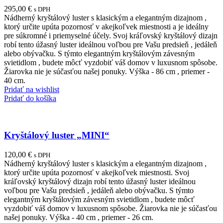
295,00
€
s DPH
Nádherný kryštálový luster s klasickým a elegantným dizajnom ,
ktorý určite upúta pozornosť v akejkoľvek miestnosti a je ideálny
pre súkromné i priemyselné účely. Svoj kráľovský kryštálový dizajn
robí tento úžasný luster ideálnou voľbou pre Vašu predsieň , jedáleň
alebo obývačku. S týmto elegantným kryštálovým závesným
svietidlom , budete môcť vyzdobiť váš domov v luxusnom spôsobe.
Žiarovka nie je súčasťou našej ponuky. Výška - 86 cm , priemer -
40 cm.
Pridať na wishlist
Pridať do košíka
Kryštálový luster „MINI“
120,00
€
s DPH
Nádherný kryštálový luster s klasickým a elegantným dizajnom ,
ktorý určite upúta pozornosť v akejkoľvek miestnosti. Svoj
kráľovský kryštálový dizajn robí tento úžasný luster ideálnou
voľbou pre Vašu predsieň , jedáleň alebo obývačku. S týmto
elegantným kryštálovým závesným svietidlom , budete môcť
vyzdobiť váš domov v luxusnom spôsobe. Žiarovka nie je súčasťou
našej ponuky. Výška - 40 cm , priemer - 26 cm.