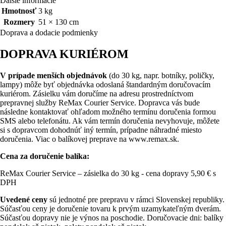
Ďalšie informácie
Hmotnosť
3 kg
Rozmery
51 × 130 cm
Doprava a dodacie podmienky
DOPRAVA KURIÉROM
V prípade menších objednávok
(do 30 kg, napr. botníky, poličky,
lampy) môže byť objednávka odoslaná štandardným doručovacím
kuriérom. Zásielku vám doručíme na adresu prostredníctvom
prepravnej služby ReMax Courier Service. Dopravca vás bude
následne kontaktovať ohľadom možného termínu doručenia formou
SMS alebo telefonátu. Ak vám termín doručenia nevyhovuje, môžete
si s dopravcom dohodnúť iný termín, prípadne náhradné miesto
doručenia. Viac o balíkovej preprave na www.remax.sk.
Cena za doručenie balíka:
ReMax Courier Service – zásielka do 30 kg - cena dopravy 5,90 € s
DPH
Uvedené ceny
sú jednotné pre prepravu v rámci Slovenskej republiky.
Súčasťou ceny je doručenie tovaru k prvým uzamykateľným dverám.
Súčasťou dopravy nie je výnos na poschodie. Doručovacie dni: balíky