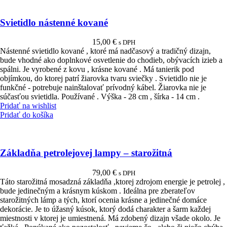
Svietidlo nástenné kované
15,00
€
s DPH
Nástenné svietidlo kované , ktoré má nadčasový a tradičný dizajn,
bude vhodné ako doplnkové osvetlenie do chodieb, obývacích izieb a
spálni. Je vyrobené z kovu , krásne kované . Má tanierik pod
objímkou, do ktorej patrí žiarovka tvaru sviečky . Svietidlo nie je
funkčné - potrebuje nainštalovať prívodný kábel. Žiarovka nie je
súčasťou svietidla. Používané . Výška - 28 cm , šírka - 14 cm .
Pridať na wishlist
Pridať do košíka
Základňa petrolejovej lampy – starožitná
79,00
€
s DPH
Táto starožitná mosadzná základňa ,ktorej zdrojom energie je petrolej ,
bude jedinečným a krásnym kúskom . Ideálna pre zberateľov
starožitných lámp a tých, ktorí ocenia krásne a jedinečné domáce
dekorácie. Je to úžasný kúsok, ktorý dodá charakter a šarm každej
miestnosti v ktorej je umiestnená. Má zdobený dizajn všade okolo. Je