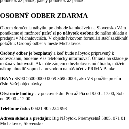
pondelok až piatok, palety pondelok až piatok.
OSOBNÝ ODBER ZDARMA
Okrem doručenia nábytku po dohode kamkoľvek na Slovensko Vám
ponúkame aj možnosť
prísť si po nábytok osobne
do nášho skladu a
predajni v Michalovciách. V objednávkovom formulári stačí zakliknúť
položku: Osobný odber v meste Michalovce.
Osobný odber je bezplatný
a keď bude nábytok pripravený k
odovzdaniu, budeme Vás telefonicky informovať. Úhrada na sklade je
možná v hotovosti. Ak máte záujem o bezhotovostnú úhradu, môžete
nákup uhradiť vopred - prevodom na náš účet v PRIMA Banke.
IBAN:
SK90 5600 0000 0059 3696 0001, ako VS použite prosím
číslo Vašej objednávky.
Otváracie hodiny
- v pracovné dni Pon až Pia od 9:00 - 17:00, Sob
od 09:00 - 12:00
Telefónne číslo:
00421 905 224 993
Adresa skladu a predajni:
Big Nábytok, Priemyselná 5805, 071 01
Michalovce, Slovensko