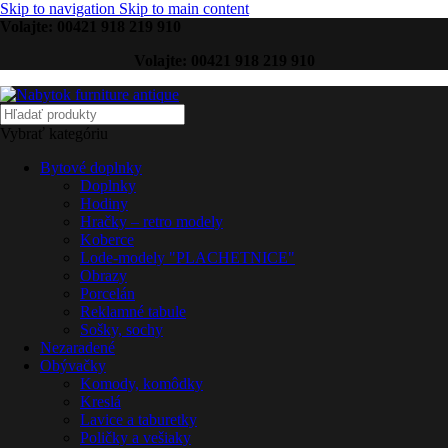
Skip to navigation
Skip to main content
Volajte: 00421 918 219 910
Volajte: 00421 918 219 910
Vybrať kategóriu
Bytové doplnky
Doplnky
Hodiny
Hračky – retro modely
Koberce
Lode-modely "PLACHETNICE"
Obrazy
Porcelán
Reklamné tabule
Sošky, sochy
Nezaradené
Obývačky
Komody, komôdky
Kreslá
Lavice a taburetky
Poličky a vešiaky