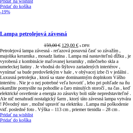
Pridať na wishlist
Pridať do košíka
-19%
Lampa petrolejová závesná
Pôvodná
Aktuálna
159,00
€
129,00
€
s DPH
cena
cena
Petrolejová lampa závesná - reťazová posuvná časť so závažím ,
bola:
je:
majolika keramika , mosadz liatina . Lampa má nastaviteľnú dĺžku , je
159,00 €.
129,00 €.
vyrobená z kombinácie maľovanej keramiky , mliečneho skla a
umeleckej liatiny . Je vhodná do štýlovo zariadených interiérov ,
vynímať sa bude predovšetkým v hale , v obývacej izbe či v jedálni .
Luxusná petrolejka , ktorá sa stane dominantným doplnkom Vášho
interiéru . Nie je o nej potrebné veľa hovoriť , lebo pri pohľade na ňu
okamžite pomyslíte na pohodlie a čaro minulých storočí , na čas , keď
elektrické osvetlenie a energia zo zásuvky boli stále nepredstaviteľné .
Ale nič nenahradí nostalgický šarm , ktorý táto závesná lampa vytvára
! Pôvodný stav , možné upraviť na elektriku . Lampa má poškodenie
viď. posledné foto . Výška – 113 cm , priemer tienidla – 28 cm .
Pridať na wishlist
Pridať do košíka