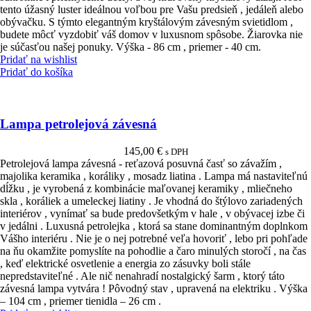
tento úžasný luster ideálnou voľbou pre Vašu predsieň , jedáleň alebo
obývačku. S týmto elegantným kryštálovým závesným svietidlom ,
budete môcť vyzdobiť váš domov v luxusnom spôsobe. Žiarovka nie
je súčasťou našej ponuky. Výška - 86 cm , priemer - 40 cm.
Pridať na wishlist
Pridať do košíka
Lampa petrolejová závesná
145,00
€
s DPH
Petrolejová lampa závesná - reťazová posuvná časť so závažím ,
majolika keramika , koráliky , mosadz liatina . Lampa má nastaviteľnú
dĺžku , je vyrobená z kombinácie maľovanej keramiky , mliečneho
skla , koráliek a umeleckej liatiny . Je vhodná do štýlovo zariadených
interiérov , vynímať sa bude predovšetkým v hale , v obývacej izbe či
v jedálni . Luxusná petrolejka , ktorá sa stane dominantným doplnkom
Vášho interiéru . Nie je o nej potrebné veľa hovoriť , lebo pri pohľade
na ňu okamžite pomyslíte na pohodlie a čaro minulých storočí , na čas
, keď elektrické osvetlenie a energia zo zásuvky boli stále
nepredstaviteľné . Ale nič nenahradí nostalgický šarm , ktorý táto
závesná lampa vytvára ! Pôvodný stav , upravená na elektriku . Výška
– 104 cm , priemer tienidla – 26 cm .