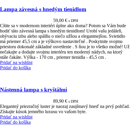
Lampa závesná s hnedým tienidlom
59,00
€
s DPH
Cítite sa v modernom interiéri úplne ako doma? Potom sa Vám bude
hodiť táto závesná lampa s hnedým tienidlom! Urobí vašu jedáleň,
obývaciu izbu alebo spálňu o niečo užšou a elegantnejšou. Svietidlo
má priemer 45,5 cm a je výškovo nastaviteľné . Poskytnite svojmu
priestoru dokonalé základné osvetlenie . S ňou je to všetko možné! Už
nečakajte a dodajte svojmu interiéru ten moderný nádych, na ktorý
stále čakáte. Výška - 170 cm , priemer tienidla - 45,5 cm .
Pridať na wishlist
Pridať do košíka
Nástenná lampa s kryštálmi
89,90
€
s DPH
Elegantný priezračný luster je naozaj zaujímavý hneď na prvý pohľad.
Získajte kúsok jemného luxusu vo vašom byte.
Pridať na wishlist
Pridať do košíka