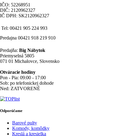
IČO: 52268951
DIČ: 2120962327
IČ DPH: SK2120962327
Tel: 00421 905 224 993
Predajna 00421 918 219 910
Predajňa:
Big Nábytok
Priemyselná 5805
071 01 Michalovce, Slovensko
Otváracie hodiny
Pon - Pia: 09:00 - 17:00
Sob: po telefonickej dohode
Ned: ZATVORENÉ
Odporúčame
Barové pulty
Komody, komôdky
Kreslá a kresielka