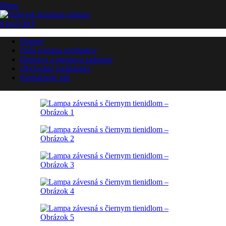
Menu
0
ks
0,00
€
Domov
Naša ponuka produktov
Doprava a preprava zadarmo
Obchodné podmienky
Kontaktujte nás