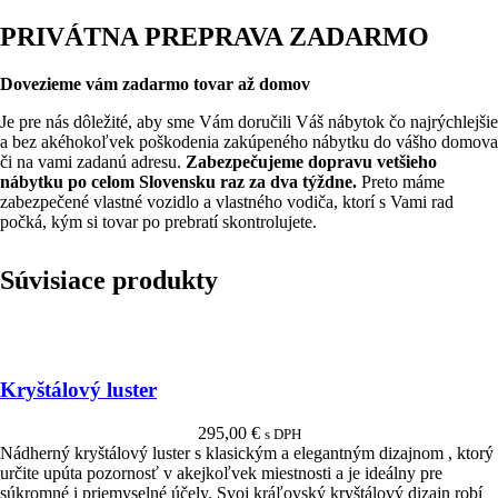
PRIVÁTNA PREPRAVA ZADARMO
Dovezieme vám zadarmo tovar až domov
Je pre nás dôležité, aby sme Vám doručili Váš nábytok čo najrýchlejšie
a bez akéhokoľvek poškodenia zakúpeného nábytku do vášho domova
či na vami zadanú adresu.
Zabezpečujeme dopravu vetšieho
nábytku po celom Slovensku raz za dva týždne.
Preto máme
zabezpečené vlastné vozidlo a vlastného vodiča, ktorí s Vami rad
počká, kým si tovar po prebratí skontrolujete.
Súvisiace produkty
Kryštálový luster
295,00
€
s DPH
Nádherný kryštálový luster s klasickým a elegantným dizajnom , ktorý
určite upúta pozornosť v akejkoľvek miestnosti a je ideálny pre
súkromné i priemyselné účely. Svoj kráľovský kryštálový dizajn robí