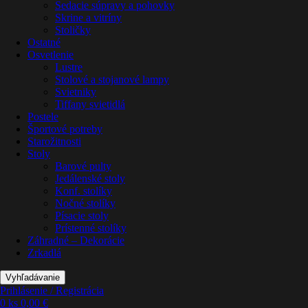
Sedacie súpravy a pohovky
Skrine a vitríny
Stoličky
Ostatné
Osvetlenie
Lustre
Stolové a stojanové lampy
Svietniky
Tiffany svietidlá
Postele
Športové potreby
Starožitnosti
Stoly
Barové pulty
Jedálenské stoly
Konf. stolíky
Nočné stolíky
Písacie stoly
Prístenné stolíky
Záhradné – Dekorácie
Zrkadlá
Vyhľadávanie
Prihlásenie / Registrácia
0
ks
0,00
€