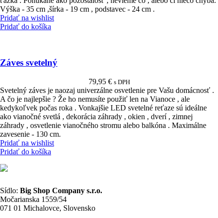
ťažká . Ponúkané ako pozostalosť , nevieme čo , alebo či niečo chýba.
Výška - 35 cm ,šírka - 19 cm , podstavec - 24 cm .
Pridať na wishlist
Pridať do košíka
Záves svetelný
79,95
€
s DPH
Svetelný záves je naozaj univerzálne osvetlenie pre Vašu domácnosť .
A čo je najlepšie ? Že ho nemusíte použiť len na Vianoce , ale
kedykoľvek počas roka . Vonkajšie LED svetelné reťaze sú ideálne
ako vianočné svetlá , dekorácia záhrady , okien , dverí , zimnej
záhrady , osvetlenie vianočného stromu alebo balkóna . Maximálne
zavesenie - 130 cm.
Pridať na wishlist
Pridať do košíka
Sídlo:
Big Shop Company s.r.o.
Močarianska 1559/54
071 01 Michalovce, Slovensko