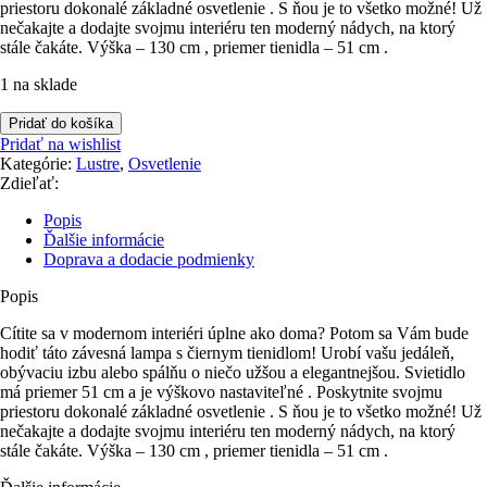
priestoru dokonalé základné osvetlenie . S ňou je to všetko možné! Už
nečakajte a dodajte svojmu interiéru ten moderný nádych, na ktorý
stále čakáte. Výška – 130 cm , priemer tienidla – 51 cm .
1 na sklade
množstvo
Pridať do košíka
Lampa
Pridať na wishlist
závesná
Kategórie:
Lustre
,
Osvetlenie
s
Zdieľať:
čiernym
tienidlom
Popis
Ďalšie informácie
Doprava a dodacie podmienky
Popis
Cítite sa v modernom interiéri úplne ako doma? Potom sa Vám bude
hodiť táto závesná lampa s čiernym tienidlom! Urobí vašu jedáleň,
obývaciu izbu alebo spálňu o niečo užšou a elegantnejšou. Svietidlo
má priemer 51 cm a je výškovo nastaviteľné . Poskytnite svojmu
priestoru dokonalé základné osvetlenie . S ňou je to všetko možné! Už
nečakajte a dodajte svojmu interiéru ten moderný nádych, na ktorý
stále čakáte. Výška – 130 cm , priemer tienidla – 51 cm .