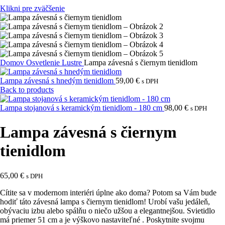
Klikni pre zväčšenie
Domov
Osvetlenie
Lustre
Lampa závesná s čiernym tienidlom
Lampa závesná s hnedým tienidlom
59,00
€
s DPH
Back to products
Lampa stojanová s keramickým tienidlom - 180 cm
98,00
€
s DPH
Lampa závesná s čiernym
tienidlom
65,00
€
s DPH
Cítite sa v modernom interiéri úplne ako doma? Potom sa Vám bude
hodiť táto závesná lampa s čiernym tienidlom! Urobí vašu jedáleň,
obývaciu izbu alebo spálňu o niečo užšou a elegantnejšou. Svietidlo
má priemer 51 cm a je výškovo nastaviteľné . Poskytnite svojmu