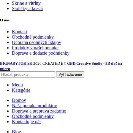
Skrine a vitríny
Stoličky a kreslá
O nás
Kontakt
Obchodné podmienky
Ochrana osobných údajov
Produkty v našej ponuke
Doprava a dodacie podmienky
BIGNABYTOK.SK
2026 CREATED BY
GBD Creative Studio - 3D tlač na
mieru
.
Vyhľadávanie
Menu
Kategórie
Domov
Naša ponuka produktov
Doprava a preprava zadarmo
Obchodné podmienky
Kontaktujte nás
Blog