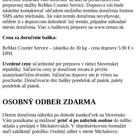
prepravnej služby ReMax Courier Service. Dopravca vás bude
následne kontaktovať ohľadom možného termínu doručenia formou
SMS alebo telefonátu. Ak vám termín doručenia nevyhovuje,
môžete si s dopravcom dohodnúť iný termín, prípadne náhradné
miesto doručenia. Viac o balíkovej preprave na www.remax.sk.
Cena za doručenie balíka:
ReMax Courier Service – zásielka do 30 kg - cena dopravy 5,90 € s
DPH
Uvedené ceny
sú jednotné pre prepravu v rámci Slovenskej
republiky. Súčasťou ceny je doručenie tovaru k prvým
uzamykateľným dverám. Súčasťou dopravy nie je výnos na
poschodie. Doručovacie dni: balíky pondelok až piatok, palety
pondelok až piatok.
OSOBNÝ ODBER ZDARMA
Okrem doručenia nábytku po dohode kamkoľvek na Slovensko
Vám ponúkame aj možnosť
prísť si po nábytok osobne
do nášho
skladu a predajni v Michalovciách. V objednávkovom formulári
stačí zakliknúť položku: Osobný odber v meste Michalovce.