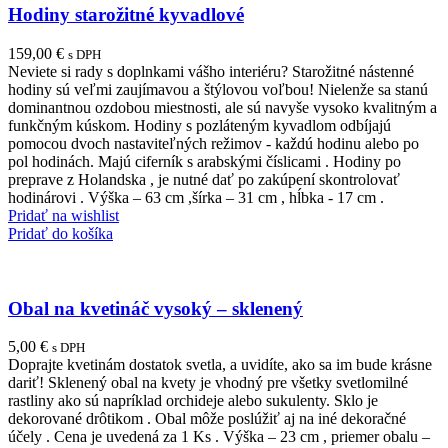
Hodiny starožitné kyvadlové
159,00
€
s DPH
Neviete si rady s doplnkami vášho interiéru? Starožitné nástenné
hodiny sú veľmi zaujímavou a štýlovou voľbou! Nielenže sa stanú
dominantnou ozdobou miestnosti, ale sú navyše vysoko kvalitným a
funkčným kúskom. Hodiny s pozláteným kyvadlom odbíjajú
pomocou dvoch nastaviteľných režimov - každú hodinu alebo po
pol hodinách. Majú ciferník s arabskými číslicami . Hodiny po
preprave z Holandska , je nutné dať po zakúpení skontrolovať
hodinárovi . Výška – 63 cm ,šírka – 31 cm , hĺbka - 17 cm .
Pridať na wishlist
Pridať do košíka
Obal na kvetináč vysoký – sklenený
5,00
€
s DPH
Doprajte kvetinám dostatok svetla, a uvidíte, ako sa im bude krásne
dariť! Sklenený obal na kvety je vhodný pre všetky svetlomilné
rastliny ako sú napríklad orchideje alebo sukulenty. Sklo je
dekorované drôtikom . Obal môže poslúžiť aj na iné dekoračné
účely . Cena je uvedená za 1 Ks . Výška – 23 cm , priemer obalu –