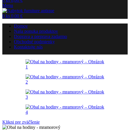
0
ks
0,00
€
Menu
0
ks
0,00
€
Domov
Naša ponuka produktov
Doprava a preprava zadarmo
Obchodné podmienky
Kontaktujte nás
Klikni pre zväčšenie