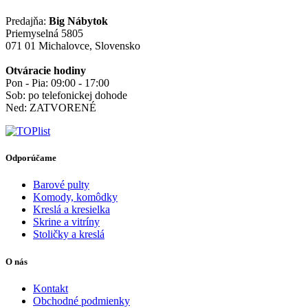
Predajňa:
Big Nábytok
Priemyselná 5805
071 01 Michalovce, Slovensko
Otváracie hodiny
Pon - Pia: 09:00 - 17:00
Sob: po telefonickej dohode
Ned: ZATVORENÉ
Odporúčame
Barové pulty
Komody, komôdky
Kreslá a kresielka
Skrine a vitríny
Stoličky a kreslá
O nás
Kontakt
Obchodné podmienky