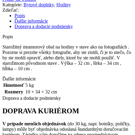
na
Kategórie:
Bytové doplnky
,
Hodiny
hodiny
Zdieľať:
-
Popis
mramorový
Ďalšie informácie
Doprava a dodacie podmienky
Popis
Starožitný mramorový obal na hodiny v stave ako na fotografiách .
Pozorne si prezrite všetky fotografie, aby ste zistili, či je to niečo, čo
by ste mohli opraviť, alebo diely, ktoré by ste mohli použiť. V
starožitnom pôvodnom stave . Výška – 32 cm , šírka – 34 cm ,
hĺbka – 10 cm .
Ďalšie informácie
Hmotnosť
5 kg
Rozmery
10 × 34 × 32 cm
Doprava a dodacie podmienky
DOPRAVA KURIÉROM
V prípade menších objednávok
(do 30 kg, napr. botníky, poličky,
lampy) môže byť objednávka odoslaná štandardným doručovacím
kuriérom. Zásielku vám doručíme na adresu prostredníctvom