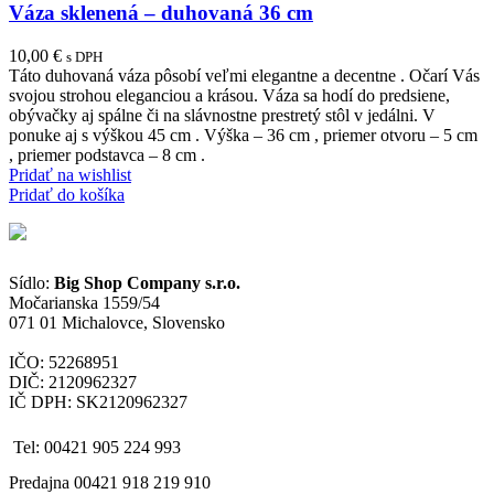
Váza sklenená – duhovaná 36 cm
10,00
€
s DPH
Táto duhovaná váza pôsobí veľmi elegantne a decentne . Očarí Vás
svojou strohou eleganciou a krásou. Váza sa hodí do predsiene,
obývačky aj spálne či na slávnostne prestretý stôl v jedálni. V
ponuke aj s výškou 45 cm . Výška – 36 cm , priemer otvoru – 5 cm
, priemer podstavca – 8 cm .
Pridať na wishlist
Pridať do košíka
Sídlo:
Big Shop Company s.r.o.
Močarianska 1559/54
071 01 Michalovce, Slovensko
IČO: 52268951
DIČ: 2120962327
IČ DPH: SK2120962327
Tel: 00421 905 224 993
Predajna 00421 918 219 910