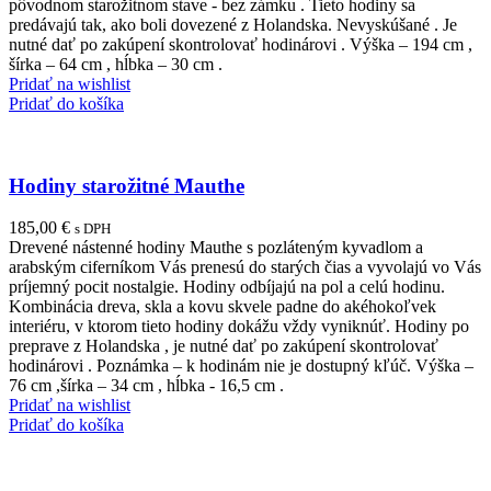
pôvodnom starožitnom stave - bez zámku . Tieto hodiny sa
predávajú tak, ako boli dovezené z Holandska. Nevyskúšané . Je
nutné dať po zakúpení skontrolovať hodinárovi . Výška – 194 cm ,
šírka – 64 cm , hĺbka – 30 cm .
Pridať na wishlist
Pridať do košíka
Hodiny starožitné Mauthe
185,00
€
s DPH
Drevené nástenné hodiny Mauthe s pozláteným kyvadlom a
arabským ciferníkom Vás prenesú do starých čias a vyvolajú vo Vás
príjemný pocit nostalgie. Hodiny odbíjajú na pol a celú hodinu.
Kombinácia dreva, skla a kovu skvele padne do akéhokoľvek
interiéru, v ktorom tieto hodiny dokážu vždy vyniknúť. Hodiny po
preprave z Holandska , je nutné dať po zakúpení skontrolovať
hodinárovi . Poznámka – k hodinám nie je dostupný kľúč. Výška –
76 cm ,šírka – 34 cm , hĺbka - 16,5 cm .
Pridať na wishlist
Pridať do košíka