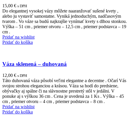
15,00
€
s DPH
Do elegantnej vysokej vázy môžete naaranžovať sušené kvety ,
alebo ju vystaviť samostatne. Vyniká jednoduchým, nadčasovým
tvarom . Vo váze sa budú najkrajšie vynímať kvety s dlhou stonkou.
Výška – 51 cm , priemer otvoru – 12,5 cm , priemer podstavca – 19
cm .
Pridať na wishlist
Pridať do košíka
Váza sklenená – duhovaná
12,00
€
s DPH
Táto duhovaná váza pôsobí veľmi elegantne a decentne . Očarí Vás
svojou strohou eleganciou a krásou. Váza sa hodí do predsiene,
obývačky aj spálne či na slávnostne prestretý stôl v jedálni. V
ponuke aj s výškou 36 cm . Cena je uvedená za 1 Ks . Výška – 45
cm , priemer otvoru – 4 cm , priemer podstavca – 8 cm .
Pridať na wishlist
Pridať do košíka