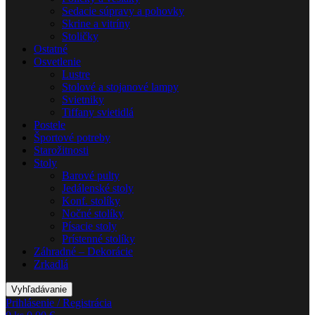
Sedacie súpravy a pohovky
Skrine a vitríny
Stoličky
Ostatné
Osvetlenie
Lustre
Stolové a stojanové lampy
Svietniky
Tiffany svietidlá
Postele
Športové potreby
Starožitnosti
Stoly
Barové pulty
Jedálenské stoly
Konf. stolíky
Nočné stolíky
Písacie stoly
Prístenné stolíky
Záhradné – Dekorácie
Zrkadlá
Vyhľadávanie
Prihlásenie / Registrácia