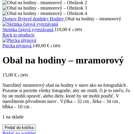
Domov
Bytové doplnky
Hodiny
Obal na hodiny – mramorový
Skrinka čajová vyrezávaná
119,00
€
s DPH
Back to products
Piecka plynová
149,00
€
s DPH
Obal na hodiny – mramorový
15,00
€
s DPH
Starožitný mramorový obal na hodiny v stave ako na fotografiách .
Pozorne si prezrite všetky fotografie, aby ste zistili, či je to niečo, čo
by ste mohli opraviť, alebo diely, ktoré by ste mohli použiť. V
starožitnom pôvodnom stave . Výška – 32 cm , šírka – 34 cm ,
hĺbka – 10 cm .
1 na sklade
množstvo
Pridať do košíka
Obal
Pridať na wishlist