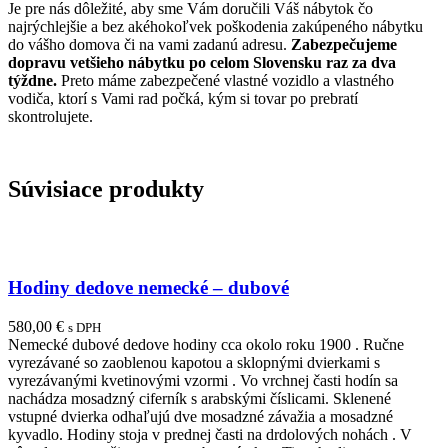
Je pre nás dôležité, aby sme Vám doručili Váš nábytok čo
najrýchlejšie a bez akéhokoľvek poškodenia zakúpeného nábytku
do vášho domova či na vami zadanú adresu.
Zabezpečujeme
dopravu vetšieho nábytku po celom Slovensku raz za dva
týždne.
Preto máme zabezpečené vlastné vozidlo a vlastného
vodiča, ktorí s Vami rad počká, kým si tovar po prebratí
skontrolujete.
Súvisiace produkty
Hodiny dedove nemecké – dubové
580,00
€
s DPH
Nemecké dubové dedove hodiny cca okolo roku 1900 . Ručne
vyrezávané so zaoblenou kapotou a sklopnými dvierkami s
vyrezávanými kvetinovými vzormi . Vo vrchnej časti hodín sa
nachádza mosadzný ciferník s arabskými číslicami. Sklenené
vstupné dvierka odhaľujú dve mosadzné závažia a mosadzné
kyvadlo. Hodiny stoja v prednej časti na drdolových nohách . V