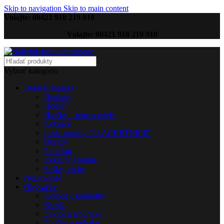
Skip to navigation
Skip to main content
Volajte: 00421 918 219 910
Volajte: 00421 918 219 910
Vybrať kategóriu
Bytové doplnky
Doplnky
Hodiny
Hračky – retro modely
Koberce
Lode-modely "PLACHETNICE"
Obrazy
Porcelán
Reklamné tabule
Sošky, sochy
Nezaradené
Obývačky
Komody, komôdky
Kreslá
Lavice a taburetky
Poličky a vešiaky