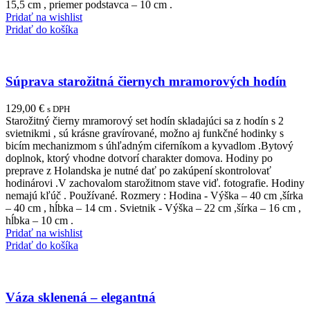
15,5 cm , priemer podstavca – 10 cm .
Pridať na wishlist
Pridať do košíka
Súprava starožitná čiernych mramorových hodín
129,00
€
s DPH
Starožitný čierny mramorový set hodín skladajúci sa z hodín s 2
svietnikmi , sú krásne gravírované, možno aj funkčné hodinky s
bicím mechanizmom s úhľadným ciferníkom a kyvadlom .Bytový
doplnok, ktorý vhodne dotvorí charakter domova. Hodiny po
preprave z Holandska je nutné dať po zakúpení skontrolovať
hodinárovi .V zachovalom starožitnom stave viď. fotografie. Hodiny
nemajú kľúč . Používané. Rozmery : Hodina - Výška – 40 cm ,šírka
– 40 cm , hĺbka – 14 cm . Svietnik - Výška – 22 cm ,šírka – 16 cm ,
hĺbka – 10 cm .
Pridať na wishlist
Pridať do košíka
Váza sklenená – elegantná