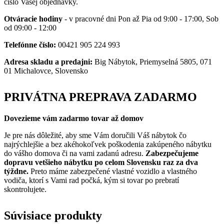
číslo Vašej objednávky.
Otváracie hodiny
- v pracovné dni Pon až Pia od 9:00 - 17:00, Sob
od 09:00 - 12:00
Telefónne číslo:
00421 905 224 993
Adresa skladu a predajni:
Big Nábytok, Priemyselná 5805, 071
01 Michalovce, Slovensko
PRIVÁTNA PREPRAVA ZADARMO
Dovezieme vám zadarmo tovar až domov
Je pre nás dôležité, aby sme Vám doručili Váš nábytok čo
najrýchlejšie a bez akéhokoľvek poškodenia zakúpeného nábytku
do vášho domova či na vami zadanú adresu.
Zabezpečujeme
dopravu vetšieho nábytku po celom Slovensku raz za dva
týždne.
Preto máme zabezpečené vlastné vozidlo a vlastného
vodiča, ktorí s Vami rad počká, kým si tovar po prebratí
skontrolujete.
Súvisiace produkty