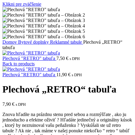
Klikni pre zväčšenie
Domov
Bytové doplnky
Reklamné tabule
Plechová „RETRO“
tabuľa
Plechová "RETRO" tabuľa
7,50
€
s DPH
Back to products
Plechová "RETRO" tabuľa
11,90
€
s DPH
Plechová „RETRO“ tabuľa
7,90
€
s DPH
Znova hľadíte na prázdnu stenu pred sebou a rozmýšľate , ako ju
jednoducho a efektne oživiť ? Hľadáte jedinečný a originálny kúsok
, ktorý by nezruinoval vašu peňaženku ? Vyskúšali ste už retro
tabule ? Ak nie , tak máme v našej ponuke niekoľko “ retro “ tabúľ