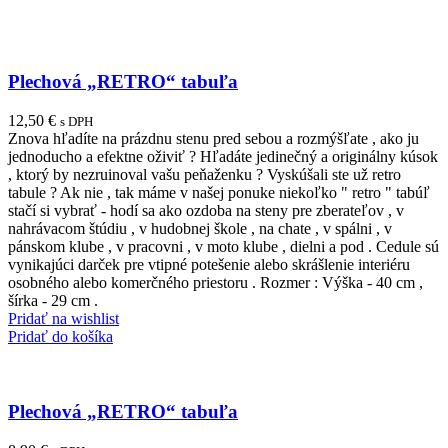
Plechová „RETRO“ tabuľa
12,50
€
s DPH
Znova hľadíte na prázdnu stenu pred sebou a rozmýšľate , ako ju
jednoducho a efektne oživiť ? Hľadáte jedinečný a originálny kúsok
, ktorý by nezruinoval vašu peňaženku ? Vyskúšali ste už retro
tabule ? Ak nie , tak máme v našej ponuke niekoľko " retro " tabúľ
stačí si vybrať - hodí sa ako ozdoba na steny pre zberateľov , v
nahrávacom štúdiu , v hudobnej škole , na chate , v spálni , v
pánskom klube , v pracovni , v moto klube , dielni a pod . Cedule sú
vynikajúci darček pre vtipné potešenie alebo skrášlenie interiéru
osobného alebo komerčného priestoru . Rozmer : Výška - 40 cm ,
šírka - 29 cm .
Pridať na wishlist
Pridať do košíka
Plechová „RETRO“ tabuľa