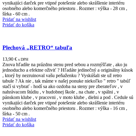
vynikajúci darček pre vtipné potešenie alebo skrášlenie interiéru
osobného alebo komerčného priestoru . Rozmer : výška - 28 cm ,
šírka - 60 cm .
Pridať na wishlist
Pridať do košíka
Plechová „RETRO“ tabuľa
13,90
€
s DPH
Znova hľadíte na prázdnu stenu pred sebou a rozmýšľate , ako ju
jednoducho a efektne oživiť ? Hľadáte jedinečný a originálny kúsok
, ktorý by nezruinoval vašu peňaženku ? Vyskúšali ste už retro
tabule ? Ak nie , tak máme v našej ponuke niekoľko " retro " tabúľ
stačí si vybrať - hodí sa ako ozdoba na steny pre zberateľov , v
nahrávacom štúdiu , v hudobnej škole , na chate , v spálni , v
pánskom klube , v pracovni , v moto klube , dielni a pod . Cedule sú
vynikajúci darček pre vtipné potešenie alebo skrášlenie interiéru
osobného alebo komerčného priestoru . Rozmer : výška - 16 cm ,
šírka - 50 cm .
Pridať na wishlist
Pridať do košíka