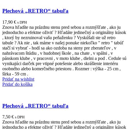
Plechová „RETRO“ tabuľa
17,90
€
s DPH
Znova hľadíte na prázdnu stenu pred sebou a rozmýšľate , ako ju
jednoducho a efektne oživiť ? Hľadáte jedinečný a originálny kúsok
, ktorý by nezruinoval vašu peňaženku ? Vyskúšali ste už retro
tabule ? Ak nie , tak máme v našej ponuke niekoľko " retro " tabúľ
stačí si vybrať - hodí sa ako ozdoba na steny pre zberateľov , v
nahrávacom štúdiu , v hudobnej škole , na chate , v spálni , v
pánskom klube , v pracovni , v moto klube , dielni a pod . Cedule sú
vynikajúci darček pre vtipné potešenie alebo skrášlenie interiéru
osobného alebo komerčného priestoru . Rozmer : výška - 25 cm ,
šírka - 59 cm .
Pridať na wishlist
Pridať do košíka
Plechová „RETRO“ tabuľa
7,50
€
s DPH
Znova hľadíte na prázdnu stenu pred sebou a rozmýšľate , ako ju
jednoducho a efektne oživiť ? Hľadáte jedinečný a originálny kúsok