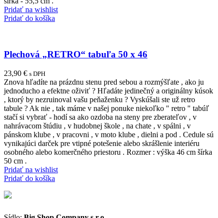
šírka - 55,5 cm .
Pridať na wishlist
Pridať do košíka
Plechová „RETRO“ tabuľa 50 x 46
23,90
€
s DPH
Znova hľadíte na prázdnu stenu pred sebou a rozmýšľate , ako ju
jednoducho a efektne oživiť ? Hľadáte jedinečný a originálny kúsok
, ktorý by nezruinoval vašu peňaženku ? Vyskúšali ste už retro
tabule ? Ak nie , tak máme v našej ponuke niekoľko " retro " tabúľ
stačí si vybrať - hodí sa ako ozdoba na steny pre zberateľov , v
nahrávacom štúdiu , v hudobnej škole , na chate , v spálni , v
pánskom klube , v pracovni , v moto klube , dielni a pod . Cedule sú
vynikajúci darček pre vtipné potešenie alebo skrášlenie interiéru
osobného alebo komerčného priestoru . Rozmer : výška 46 cm šírka
50 cm .
Pridať na wishlist
Pridať do košíka
Sídlo:
Big Shop Company s.r.o.