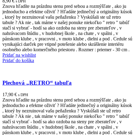
8,90
€
s DPH
Znova hľadíte na prázdnu stenu pred sebou a rozmýšľate , ako ju
jednoducho a efektne oživiť ? Hľadáte jedinečný a originálny kúsok
, ktorý by nezruinoval vašu peňaženku ? Vyskúšali ste už retro
tabule ? Ak nie , tak máme v našej ponuke niekoľko " retro " tabúľ
stačí si vybrať - hodí sa ako ozdoba na steny pre zberateľov , v
nahrávacom štúdiu , v hudobnej škole , na chate , v spálni , v
pánskom klube , v pracovni , v moto klube , dielni a pod . Cedule sú
vynikajúci darček pre vtipné potešenie alebo skrášlenie interiéru
osobného alebo komerčného priestoru . Rozmer : priemer - 30 cm .
Pridať na wishlist
Pridať do košíka
Plechová „RETRO“ tabuľa
17,90
€
s DPH
Znova hľadíte na prázdnu stenu pred sebou a rozmýšľate , ako ju
jednoducho a efektne oživiť ? Hľadáte jedinečný a originálny kúsok
, ktorý by nezruinoval vašu peňaženku ? Vyskúšali ste už retro
tabule ? Ak nie , tak máme v našej ponuke niekoľko " retro " tabúľ
stačí si vybrať - hodí sa ako ozdoba na steny pre zberateľov , v
nahrávacom štúdiu , v hudobnej škole , na chate , v spálni , v
pánskom klube , v pracovni , v moto klube , dielni a pod . Cedule sú