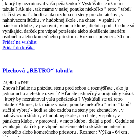
, ktorý by nezruinoval vašu peňaženku ? Vyskúšali ste už retro
tabule ? Ak nie , tak máme v našej ponuke niekoľko " retro " tabúľ
stačí si vybrať - hodí sa ako ozdoba na steny pre zberateľov , v
nahrávacom štúdiu , v hudobnej škole , na chate , v spálni , v
pánskom klube , v pracovni , v moto klube , dielni a pod . Cedule sú
vynikajúci darček pre vtipné potešenie alebo skrášlenie interiéru
osobného alebo komerčného priestoru . Rozmer : priemer - 30 cm .
Pridať na wishlist
Pridať do košíka
Plechová „RETRO“ tabuľa
23,90
€
s DPH
Znova hľadíte na prázdnu stenu pred sebou a rozmýšľate , ako ju
jednoducho a efektne oživiť ? Hľadáte jedinečný a originálny kúsok
, ktorý by nezruinoval vašu peňaženku ? Vyskúšali ste už retro
tabule ? Ak nie , tak máme v našej ponuke niekoľko " retro " tabúľ
stačí si vybrať - hodí sa ako ozdoba na steny pre zberateľov , v
nahrávacom štúdiu , v hudobnej škole , na chate , v spálni , v
pánskom klube , v pracovni , v moto klube , dielni a pod . Cedule sú
vynikajúci darček pre vtipné potešenie alebo skrášlenie interiéru
osobného alebo komerčného priestoru . Rozmer : Výška - 64 cm ,