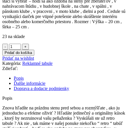
stačí si vybrať – hodí sa ako ozdoba na steny pre zberateľov , v
nahrávacom štúdiu , v hudobnej škole , na chate , v spálni , v
pánskom klube , v pracovni , v moto klube , dielni a pod . Cedule sú
vynikajúci darček pre vtipné potešenie alebo skrášlenie interiéru
osobného alebo komerčného priestoru . Rozmer : Výška – 20 cm ,
šírka – 25 cm .
23 na sklade
množstvo
Plechová
Pridať do košíka
"RETRO"
Pridať na wishlist
tabuľa
Kategória:
Reklamné tabule
Zdieľať:
Popis
Ďalšie informácie
Doprava a dodacie podmienky
Popis
Znova hľadíte na prázdnu stenu pred sebou a rozmýšľate , ako ju
jednoducho a efektne oživiť ? Hľadáte jedinečný a originálny kúsok
, ktorý by nezruinoval vašu peňaženku ? Vyskúšali ste už retro
tabule ? Ak nie , tak máme v našej ponuke niekoľko “ retro “ tabúľ