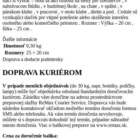
stačí si vybrať – hodí sa ako ozdoba na steny pre zberateľov , v
nahrávacom štúdiu , v hudobnej škole , na chate , v spálni , v
pánskom klube , v pracovni , v moto klube , dielni a pod . Cedule sú
vynikajúci darček pre vtipné potešenie alebo skrášlenie interiéru
osobného alebo komerčného priestoru . Rozmer : Výška – 20 cm ,
šírka – 25 cm .
Ďalšie informácie
Hmotnosť
0,30 kg
Rozmery
25 × 20 cm
Doprava a dodacie podmienky
DOPRAVA KURIÉROM
V prípade menších objednávok
(do 30 kg, napr. botníky, poličky,
lampy) môže byť objednávka odoslaná štandardným doručovacím
kuriérom. Zásielku vám doručíme na adresu prostredníctvom
prepravnej služby ReMax Courier Service. Dopravca vás bude
následne kontaktovať ohľadom možného termínu doručenia formou
SMS alebo telefonátu. Ak vám termín doručenia nevyhovuje,
môžete si s dopravcom dohodnúť iný termín, prípadne náhradné
miesto doručenia. Viac o balíkovej preprave na www.remax.sk.
Cena za doručenie balíka: