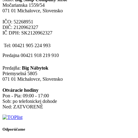
Močarianska 1559/54
071 01 Michalovce, Slovensko
IČO: 52268951
DIČ: 2120962327
IČ DPH: SK2120962327
Tel: 00421 905 224 993
Predajna 00421 918 219 910
Predajňa:
Big Nábytok
Priemyselná 5805
071 01 Michalovce, Slovensko
Otváracie hodiny
Pon - Pia: 09:00 - 17:00
Sob: po telefonickej dohode
Ned: ZATVORENÉ
Odporúčame