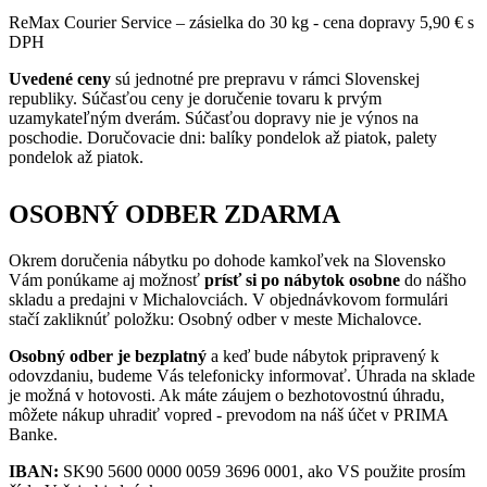
ReMax Courier Service – zásielka do 30 kg - cena dopravy 5,90 € s
DPH
Uvedené ceny
sú jednotné pre prepravu v rámci Slovenskej
republiky. Súčasťou ceny je doručenie tovaru k prvým
uzamykateľným dverám. Súčasťou dopravy nie je výnos na
poschodie. Doručovacie dni: balíky pondelok až piatok, palety
pondelok až piatok.
OSOBNÝ ODBER ZDARMA
Okrem doručenia nábytku po dohode kamkoľvek na Slovensko
Vám ponúkame aj možnosť
prísť si po nábytok osobne
do nášho
skladu a predajni v Michalovciách. V objednávkovom formulári
stačí zakliknúť položku: Osobný odber v meste Michalovce.
Osobný odber je bezplatný
a keď bude nábytok pripravený k
odovzdaniu, budeme Vás telefonicky informovať. Úhrada na sklade
je možná v hotovosti. Ak máte záujem o bezhotovostnú úhradu,
môžete nákup uhradiť vopred - prevodom na náš účet v PRIMA
Banke.
IBAN:
SK90 5600 0000 0059 3696 0001, ako VS použite prosím