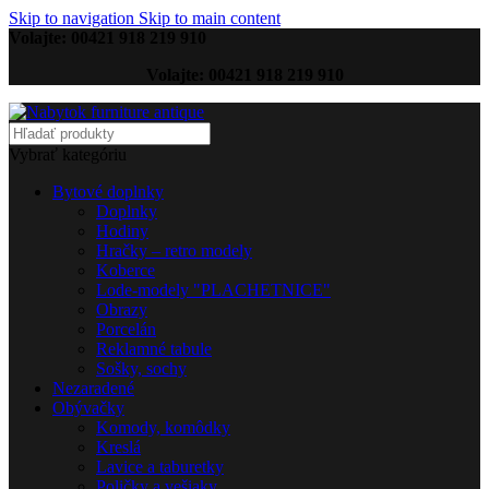
Skip to navigation
Skip to main content
Volajte: 00421 918 219 910
Volajte: 00421 918 219 910
Vybrať kategóriu
Bytové doplnky
Doplnky
Hodiny
Hračky – retro modely
Koberce
Lode-modely "PLACHETNICE"
Obrazy
Porcelán
Reklamné tabule
Sošky, sochy
Nezaradené
Obývačky
Komody, komôdky
Kreslá
Lavice a taburetky
Poličky a vešiaky