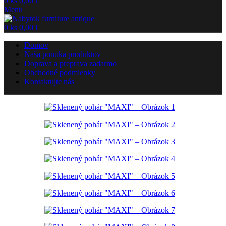
0
ks
0,00
€
Menu
0
ks
0,00
€
Domov
Naša ponuka produktov
Doprava a preprava zadarmo
Obchodné podmienky
Kontaktujte nás