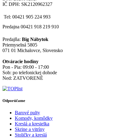
IČ DPH: SK2120962327
Tel: 00421 905 224 993
Predajna 00421 918 219 910
Predajňa:
Big Nábytok
Priemyselná 5805
071 01 Michalovce, Slovensko
Otváracie hodiny
Pon - Pia: 09:00 - 17:00
Sob: po telefonickej dohode
Ned: ZATVORENÉ
Odporúčame
Barové pulty
Komody, komôdky
Kreslá a kresielka
Skrine a vitríny
Stoličky a kreslá