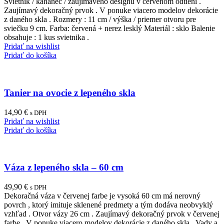
Svietnik / kahanec / zaujímavého designu v červenom odtieni .
Zaujímavý dekoračný prvok . V ponuke viacero modelov dekorácie
z daného skla . Rozmery : 11 cm / výška / priemer otvoru pre
sviečku 9 cm. Farba: červená + nerez lesklý Materiál : sklo Balenie
obsahuje : 1 kus svietnika .
Pridať na wishlist
Pridať do košíka
Tanier na ovocie z lepeného skla
14,90
€
s DPH
Pridať na wishlist
Pridať do košíka
Váza z lepeného skla – 60 cm
49,90
€
s DPH
Dekoračná váza v červenej farbe je vysoká 60 cm má nerovný
povrch , ktorý imituje sklenené predmety a tým dodáva neobvyklý
vzhľad . Otvor vázy 26 cm . Zaujímavý dekoračný prvok v červenej
farbe . V ponuke viacero modelov dekorácie z daného skla . Vady a