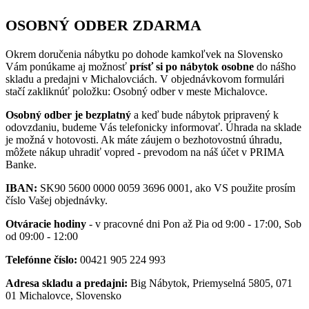
OSOBNÝ ODBER ZDARMA
Okrem doručenia nábytku po dohode kamkoľvek na Slovensko
Vám ponúkame aj možnosť
prísť si po nábytok osobne
do nášho
skladu a predajni v Michalovciách. V objednávkovom formulári
stačí zakliknúť položku: Osobný odber v meste Michalovce.
Osobný odber je bezplatný
a keď bude nábytok pripravený k
odovzdaniu, budeme Vás telefonicky informovať. Úhrada na sklade
je možná v hotovosti. Ak máte záujem o bezhotovostnú úhradu,
môžete nákup uhradiť vopred - prevodom na náš účet v PRIMA
Banke.
IBAN:
SK90 5600 0000 0059 3696 0001, ako VS použite prosím
číslo Vašej objednávky.
Otváracie hodiny
- v pracovné dni Pon až Pia od 9:00 - 17:00, Sob
od 09:00 - 12:00
Telefónne číslo:
00421 905 224 993
Adresa skladu a predajni:
Big Nábytok, Priemyselná 5805, 071
01 Michalovce, Slovensko