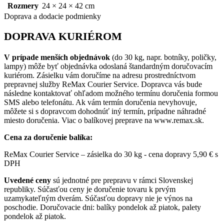
Rozmery
24 × 24 × 42 cm
Doprava a dodacie podmienky
DOPRAVA KURIÉROM
V prípade menších objednávok
(do 30 kg, napr. botníky, poličky,
lampy) môže byť objednávka odoslaná štandardným doručovacím
kuriérom. Zásielku vám doručíme na adresu prostredníctvom
prepravnej služby ReMax Courier Service. Dopravca vás bude
následne kontaktovať ohľadom možného termínu doručenia formou
SMS alebo telefonátu. Ak vám termín doručenia nevyhovuje,
môžete si s dopravcom dohodnúť iný termín, prípadne náhradné
miesto doručenia. Viac o balíkovej preprave na www.remax.sk.
Cena za doručenie balíka:
ReMax Courier Service – zásielka do 30 kg - cena dopravy 5,90 € s
DPH
Uvedené ceny
sú jednotné pre prepravu v rámci Slovenskej
republiky. Súčasťou ceny je doručenie tovaru k prvým
uzamykateľným dverám. Súčasťou dopravy nie je výnos na
poschodie. Doručovacie dni: balíky pondelok až piatok, palety
pondelok až piatok.