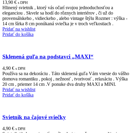
13,90
€
s DPH
Hlinený svietnik , ktorý vás očarí svojou jednoduchosťou a
eleganciou . Skvele sa hodí do rôznych interiérov , či už do
provensálskeho , vidieckeho , alebo vintage štýlu Rozmer : výška -
14 cm šírka 8 cm ponúkaná sviečka je v troch veľkostiach .
Pridať na wishlist
Pridať do košíka
Sklenená guľa na podstavci „MAXI“
4,90
€
s DPH
Používa sa na dekoráciu . Táto sklenená guľa Vám vnesie do vášho
domova romantiku , pokoj , nežnosť , tvorivosť , relaxáciu . Výška
20 cm , priemer 14 cm .V ponuke dva druhy MAXI a MINI.
Pridať na wishlist
Pridať do košíka
Svietnik na čajové sviečky
4,90
€
s DPH