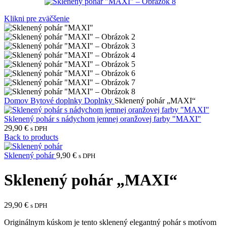
Klikni pre zväčšenie
Domov
Bytové doplnky
Doplnky
Sklenený pohár „MAXI“
Sklenený pohár s nádychom jemnej oranžovej farby "MAXI"
29,90
€
s DPH
Back to products
Sklenený pohár
9,90
€
s DPH
Sklenený pohár „MAXI“
29,90
€
s DPH
Originálnym kúskom je tento sklenený elegantný pohár s motívom