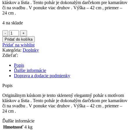
kláskov a lístia . Tento pohár je dokonalým darčekom pre kamarátov
či na svadbu . V ponuke viac druhov . Výška – 42 cm , priemer –
24 cm .
4 na sklade
množstvo
Sklenený
Pridať do košíka
pohár
Pridať na wishlist
"MAXI"
Kategória:
Doplnky
Zdieľať:
Popis
Ďalšie informácie
Doprava a dodacie podmienky
Popis
Originálnym kúskom je tento sklenený elegantný pohár s motívom
kláskov a lístia . Tento pohár je dokonalým darčekom pre kamarátov
či na svadbu . V ponuke viac druhov . Výška – 42 cm , priemer –
24 cm .
Ďalšie informácie
Hmotnosť
4 kg