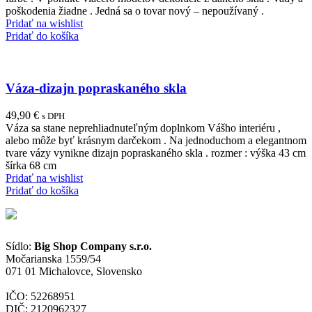
poškodenia žiadne . Jedná sa o tovar nový – nepoužívaný .
Pridať na wishlist
Pridať do košíka
Váza-dizajn popraskaného skla
49,90
€
s DPH
Váza sa stane neprehliadnuteľným doplnkom Vášho interiéru ,
alebo môže byť krásnym darčekom . Na jednoduchom a elegantnom
tvare vázy vynikne dizajn popraskaného skla . rozmer : výška 43 cm
šírka 68 cm
Pridať na wishlist
Pridať do košíka
Sídlo:
Big Shop Company s.r.o.
Močarianska 1559/54
071 01 Michalovce, Slovensko
IČO: 52268951
DIČ: 2120962327