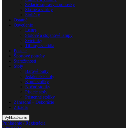
Sedacie súpravy a pohovky
Skrine a vitríny
Stoličky
Ostatné
Osvetlenie
Lustre
Stolové a stojanové lampy
Svietniky
Tiffany svietidlá
Postele
Športové potreby
Starožitnosti
Stoly
Barové pulty
Jedálenské stoly
Konf. stolíky
Nočné stolíky
Písacie stoly
Prístenné stolíky
Záhradné – Dekorácie
Zrkadlá
Vyhľadávanie
Prihlásenie / Registrácia