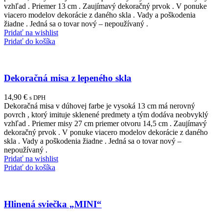
vzhľad . Priemer 13 cm . Zaujímavý dekoračný prvok . V ponuke
viacero modelov dekorácie z daného skla . Vady a poškodenia
žiadne . Jedná sa o tovar nový – nepoužívaný .
Pridať na wishlist
Pridať do košíka
Dekoračná misa z lepeného skla
14,90
€
s DPH
Dekoračná misa v dúhovej farbe je vysoká 13 cm má nerovný
povrch , ktorý imituje sklenené predmety a tým dodáva neobvyklý
vzhľad . Priemer misy 27 cm priemer otvoru 14,5 cm . Zaujímavý
dekoračný prvok . V ponuke viacero modelov dekorácie z daného
skla . Vady a poškodenia žiadne . Jedná sa o tovar nový –
nepoužívaný .
Pridať na wishlist
Pridať do košíka
Hlinená sviečka „MINI“