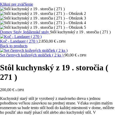
Klikni pre zväčšenie
Domov
Stoly
Jedálenské stoly
Stôl kuchynský z 19 . storočia ( 271 )
Koč - Landauer ( 270 )
2.850,00
€
s DPH
Back to products
Set čiernych kožených stoličiek ( 2 ks )
90,00
€
s DPH
Stôl kuchynský z 19 . storočia (
271 )
200,00
€
s DPH
Kuchynský starý stôl je vyrobený z masívneho dreva s jednou
pohodlnou veľkou zásuvkou na prednej strane. Vďaka svojim malým
rozmerom sa bude tento stôl hodí do každej miestnosti v dome, môžete
ho použiť ako malý písací stôl alebo ako kuchynský stôl. V