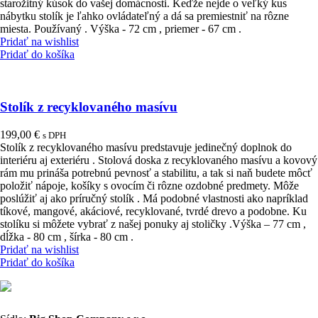
starožitný kúsok do vašej domácnosti. Keďže nejde o veľký kus
nábytku stolík je ľahko ovládateľný a dá sa premiestniť na rôzne
miesta. Používaný . Výška - 72 cm , priemer - 67 cm .
Pridať na wishlist
Pridať do košíka
Stolík z recyklovaného masívu
199,00
€
s DPH
Stolík z recyklovaného masívu predstavuje jedinečný doplnok do
interiéru aj exteriéru . Stolová doska z recyklovaného masívu a kovový
rám mu prináša potrebnú pevnosť a stabilitu, a tak si naň budete môcť
položiť nápoje, košíky s ovocím či rôzne ozdobné predmety. Môže
poslúžiť aj ako príručný stolík . Má podobné vlastnosti ako napríklad
tíkové, mangové, akáciové, recyklované, tvrdé drevo a podobne. Ku
stolíku si môžete vybrať z našej ponuky aj stoličky .Výška – 77 cm ,
dĺžka - 80 cm , šírka - 80 cm .
Pridať na wishlist
Pridať do košíka