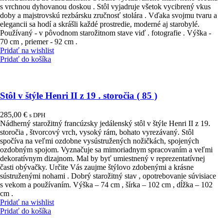
179,00 €.
149,00 €.
s vrchnou dyhovanou doskou . Stôl vyjadruje všetok vycibrený vkus
doby a majstrovskú rezbársku zručnosť stolára . Vďaka svojmu tvaru a
elegancii sa hodí a skrášli každé prostredie, moderné aj starobylé.
Používaný - v pôvodnom starožitnom stave viď . fotografie . Výška -
70 cm , priemer - 92 cm .
Pridať na wishlist
Pridať do košíka
Stôl v štýle Henri II z 19 . storočia ( 85 )
285,00
€
s DPH
Nádherný starožitný francúzsky jedálenský stôl v štýle Henri II z 19.
storočia , štvorcový vrch, vysoký rám, bohato vyrezávaný. Stôl
spočíva na veľmi ozdobne vysústružených nožičkách, spojených
ozdobným spojom. Vyznačuje sa mimoriadnym spracovaním a veľmi
dekoratívnym dizajnom. Mal by byť umiestnený v reprezentatívnej
časti obývačky. Určite Vás zaujme štýlovo zdobenými a krásne
sústruženými nohami . Dobrý starožitný stav , opotrebovanie súvisiace
s vekom a používaním. Výška – 74 cm , šírka – 102 cm , dĺžka – 102
cm .
Pridať na wishlist
Pridať do košíka