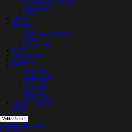
Sedacie súpravy a pohovky
Skrine a vitríny
Stoličky
Ostatné
Osvetlenie
Lustre
Stolové a stojanové lampy
Svietniky
Tiffany svietidlá
Postele
Športové potreby
Starožitnosti
Stoly
Barové pulty
Jedálenské stoly
Konf. stolíky
Nočné stolíky
Písacie stoly
Prístenné stolíky
Záhradné – Dekorácie
Zrkadlá
Vyhľadávanie
Prihlásenie / Registrácia
0
ks
0,00
€