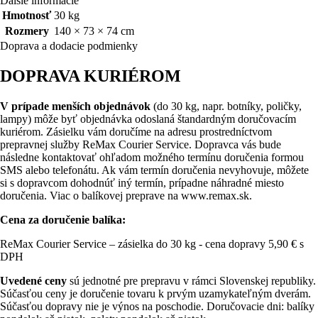
Ďalšie informácie
Hmotnosť
30 kg
Rozmery
140 × 73 × 74 cm
Doprava a dodacie podmienky
DOPRAVA KURIÉROM
V prípade menších objednávok
(do 30 kg, napr. botníky, poličky,
lampy) môže byť objednávka odoslaná štandardným doručovacím
kuriérom. Zásielku vám doručíme na adresu prostredníctvom
prepravnej služby ReMax Courier Service. Dopravca vás bude
následne kontaktovať ohľadom možného termínu doručenia formou
SMS alebo telefonátu. Ak vám termín doručenia nevyhovuje, môžete
si s dopravcom dohodnúť iný termín, prípadne náhradné miesto
doručenia. Viac o balíkovej preprave na www.remax.sk.
Cena za doručenie balíka:
ReMax Courier Service – zásielka do 30 kg - cena dopravy 5,90 € s
DPH
Uvedené ceny
sú jednotné pre prepravu v rámci Slovenskej republiky.
Súčasťou ceny je doručenie tovaru k prvým uzamykateľným dverám.
Súčasťou dopravy nie je výnos na poschodie. Doručovacie dni: balíky