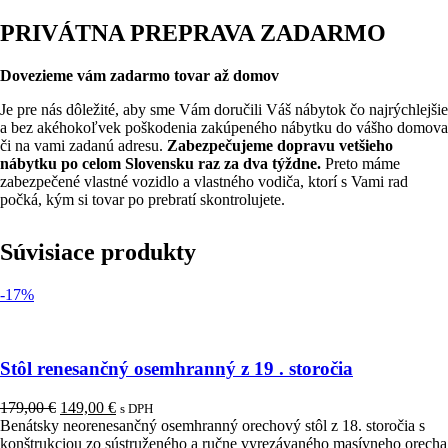
PRIVÁTNA PREPRAVA ZADARMO
Dovezieme vám zadarmo tovar až domov
Je pre nás dôležité, aby sme Vám doručili Váš nábytok čo najrýchlejšie
a bez akéhokoľvek poškodenia zakúpeného nábytku do vášho domova
či na vami zadanú adresu.
Zabezpečujeme dopravu vetšieho
nábytku po celom Slovensku raz za dva týždne.
Preto máme
zabezpečené vlastné vozidlo a vlastného vodiča, ktorí s Vami rad
počká, kým si tovar po prebratí skontrolujete.
Súvisiace produkty
-17%
Stôl renesančný osemhranný z 19 . storočia
Pôvodná
Aktuálna
179,00
€
149,00
€
s DPH
cena
cena
Benátsky neorenesančný osemhranný orechový stôl z 18. storočia s
bola:
je:
konštrukciou zo sústruženého a ručne vyrezávaného masívneho orecha