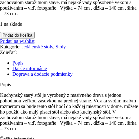
zachovalom starožitnom stave, má nejaké vady spôsobené vekom a
používaním – viď. fotografie . Výška – 74 cm , dĺžka – 140 cm , šírka
– 73 cm .
1 na sklade
množstvo
Pridať do košíka
Stôl
Pridať na wishlist
kuchynský
Kategórie:
Jedálenské stoly
,
Stoly
z
Zdieľať:
19
.
Popis
storočia
Ďalšie informácie
(
Doprava a dodacie podmienky
271
)
Popis
Kuchynský starý stôl je vyrobený z masívneho dreva s jednou
pohodlnou veľkou zásuvkou na prednej strane. Vďaka svojim malým
rozmerom sa bude tento stôl hodí do každej miestnosti v dome, môžete
ho použiť ako malý písací stôl alebo ako kuchynský stôl. V
zachovalom starožitnom stave, má nejaké vady spôsobené vekom a
používaním – viď. fotografie . Výška – 74 cm , dĺžka – 140 cm , šírka
– 73 cm .