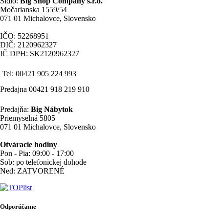
Sídlo:
Big Shop Company s.r.o.
Močarianska 1559/54
071 01 Michalovce, Slovensko
IČO: 52268951
DIČ: 2120962327
IČ DPH: SK2120962327
Tel: 00421 905 224 993
Predajna 00421 918 219 910
Predajňa:
Big Nábytok
Priemyselná 5805
071 01 Michalovce, Slovensko
Otváracie hodiny
Pon - Pia: 09:00 - 17:00
Sob: po telefonickej dohode
Ned: ZATVORENÉ
Odporúčame