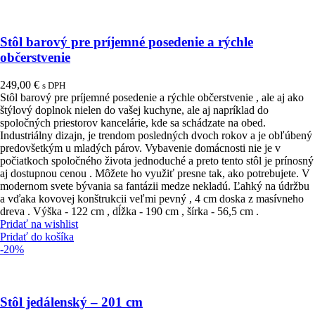
Stôl barový pre príjemné posedenie a rýchle
občerstvenie
249,00
€
s DPH
Stôl barový pre príjemné posedenie a rýchle občerstvenie , ale aj ako
štýlový doplnok nielen do vašej kuchyne, ale aj napríklad do
spoločných priestorov kancelárie, kde sa schádzate na obed.
Industriálny dizajn, je trendom posledných dvoch rokov a je obľúbený
predovšetkým u mladých párov. Vybavenie domácnosti nie je v
počiatkoch spoločného života jednoduché a preto tento stôl je prínosný
aj dostupnou cenou . Môžete ho využiť presne tak, ako potrebujete. V
modernom svete bývania sa fantázii medze nekladú. Ľahký na údržbu
a vďaka kovovej konštrukcii veľmi pevný , 4 cm doska z masívneho
dreva . Výška - 122 cm , dĺžka - 190 cm , šírka - 56,5 cm .
Pridať na wishlist
Pridať do košíka
-20%
Stôl jedálenský – 201 cm