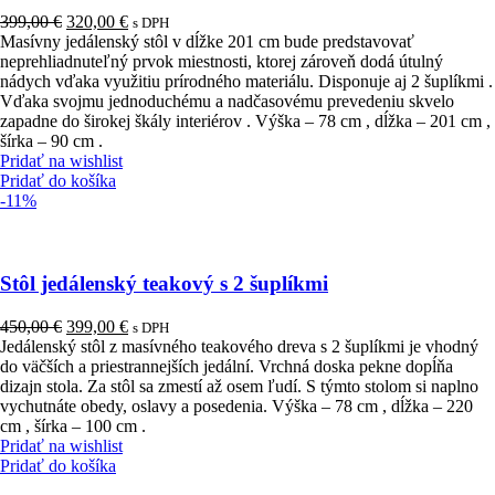
Pôvodná
Aktuálna
399,00
€
320,00
€
s DPH
cena
cena
Masívny jedálenský stôl v dĺžke 201 cm bude predstavovať
bola:
je:
neprehliadnuteľný prvok miestnosti, ktorej zároveň dodá útulný
399,00 €.
320,00 €.
nádych vďaka využitiu prírodného materiálu. Disponuje aj 2 šuplíkmi .
Vďaka svojmu jednoduchému a nadčasovému prevedeniu skvelo
zapadne do širokej škály interiérov . Výška – 78 cm , dĺžka – 201 cm ,
šírka – 90 cm .
Pridať na wishlist
Pridať do košíka
-11%
Stôl jedálenský teakový s 2 šuplíkmi
Pôvodná
Aktuálna
450,00
€
399,00
€
s DPH
cena
cena
Jedálenský stôl z masívného teakového dreva s 2 šuplíkmi je vhodný
bola:
je:
do väčších a priestrannejších jedální. Vrchná doska pekne dopĺňa
450,00 €.
399,00 €.
dizajn stola. Za stôl sa zmestí až osem ľudí. S týmto stolom si naplno
vychutnáte obedy, oslavy a posedenia. Výška – 78 cm , dĺžka – 220
cm , šírka – 100 cm .
Pridať na wishlist
Pridať do košíka