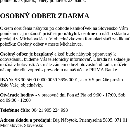
pondelok až piatok, palety pondelok až piatok.
OSOBNÝ ODBER ZDARMA
Okrem doručenia nábytku po dohode kamkoľvek na Slovensko Vám
ponúkame aj možnosť
prísť si po nábytok osobne
do nášho skladu a
predajni v Michalovciách. V objednávkovom formulári stačí zakliknúť
položku: Osobný odber v meste Michalovce.
Osobný odber je bezplatný
a keď bude nábytok pripravený k
odovzdaniu, budeme Vás telefonicky informovať. Úhrada na sklade je
možná v hotovosti. Ak máte záujem o bezhotovostnú úhradu, môžete
nákup uhradiť vopred - prevodom na náš účet v PRIMA Banke.
IBAN:
SK90 5600 0000 0059 3696 0001, ako VS použite prosím
číslo Vašej objednávky.
Otváracie hodiny
- v pracovné dni Pon až Pia od 9:00 - 17:00, Sob
od 09:00 - 12:00
Telefónne číslo:
00421 905 224 993
Adresa skladu a predajni:
Big Nábytok, Priemyselná 5805, 071 01
Michalovce, Slovensko