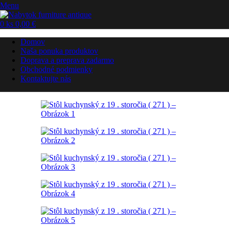
Menu
0
ks
0,00
€
Domov
Naša ponuka produktov
Doprava a preprava zadarmo
Obchodné podmienky
Kontaktujte nás