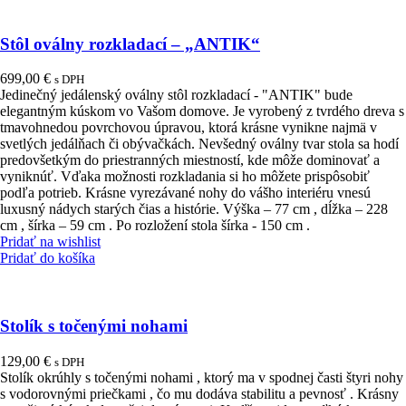
Stôl oválny rozkladací – „ANTIK“
699,00
€
s DPH
Jedinečný jedálenský oválny stôl rozkladací - "ANTIK" bude
elegantným kúskom vo Vašom domove. Je vyrobený z tvrdého dreva s
tmavohnedou povrchovou úpravou, ktorá krásne vynikne najmä v
svetlých jedálňach či obývačkách. Nevšedný oválny tvar stola sa hodí
predovšetkým do priestranných miestností, kde môže dominovať a
vyniknúť. Vďaka možnosti rozkladania si ho môžete prispôsobiť
podľa potrieb. Krásne vyrezávané nohy do vášho interiéru vnesú
luxusný nádych starých čias a histórie. Výška – 77 cm , dĺžka – 228
cm , šírka – 59 cm . Po rozložení stola šírka - 150 cm .
Pridať na wishlist
Pridať do košíka
Stolík s točenými nohami
129,00
€
s DPH
Stolík okrúhly s točenými nohami , ktorý ma v spodnej časti štyri nohy
s vodorovnými priečkami , čo mu dodáva stabilitu a pevnosť . Krásny