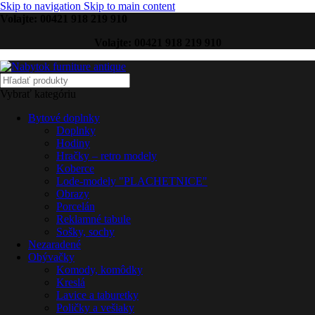
Skip to navigation
Skip to main content
Volajte: 00421 918 219 910
Volajte: 00421 918 219 910
Vybrať kategóriu
Bytové doplnky
Doplnky
Hodiny
Hračky – retro modely
Koberce
Lode-modely "PLACHETNICE"
Obrazy
Porcelán
Reklamné tabule
Sošky, sochy
Nezaradené
Obývačky
Komody, komôdky
Kreslá
Lavice a taburetky
Poličky a vešiaky