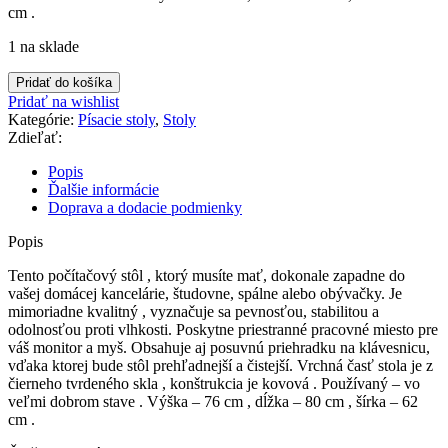
cm .
1 na sklade
množstvo
Pridať do košíka
Stôl
Pridať na wishlist
počítačový
Kategórie:
Písacie stoly
,
Stoly
Zdieľať:
Popis
Ďalšie informácie
Doprava a dodacie podmienky
Popis
Tento počítačový stôl , ktorý musíte mať, dokonale zapadne do
vašej domácej kancelárie, študovne, spálne alebo obývačky. Je
mimoriadne kvalitný , vyznačuje sa pevnosťou, stabilitou a
odolnosťou proti vlhkosti. Poskytne priestranné pracovné miesto pre
váš monitor a myš. Obsahuje aj posuvnú priehradku na klávesnicu,
vďaka ktorej bude stôl prehľadnejší a čistejší. Vrchná časť stola je z
čierneho tvrdeného skla , konštrukcia je kovová . Používaný – vo
veľmi dobrom stave . Výška – 76 cm , dĺžka – 80 cm , šírka – 62
cm .