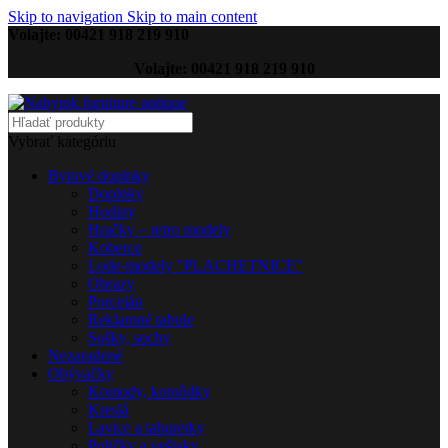
Skip to navigation
Skip to main content
Volajte: 00421 918 219 910
Volajte: 00421 918 219 910
Vybrať kategóriu
Bytové doplnky
Doplnky
Hodiny
Hračky – retro modely
Koberce
Lode-modely "PLACHETNICE"
Obrazy
Porcelán
Reklamné tabule
Sošky, sochy
Nezaradené
Obývačky
Komody, komôdky
Kreslá
Lavice a taburetky
Poličky a vešiaky