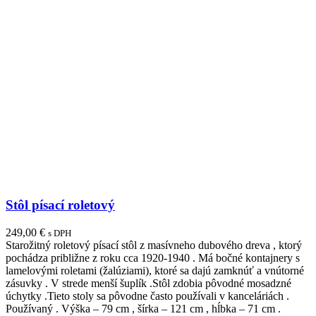
Stôl písací roletový
249,00
€
s DPH
Starožitný roletový písací stôl z masívneho dubového dreva , ktorý
pochádza približne z roku cca 1920-1940 . Má bočné kontajnery s
lamelovými roletami (žalúziami), ktoré sa dajú zamknúť a vnútorné
zásuvky . V strede menší šuplík .Stôl zdobia pôvodné mosadzné
úchytky .Tieto stoly sa pôvodne často používali v kanceláriách .
Používaný . Výška – 79 cm , šírka – 121 cm , hĺbka – 71 cm .