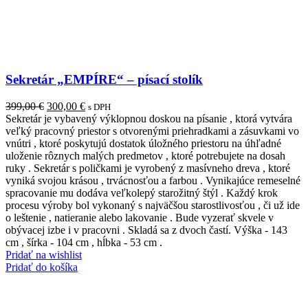
Sekretár „EMPÍRE“ – písací stolík
Pôvodná
Aktuálna
399,00
€
300,00
€
s DPH
cena
cena
Sekretár je vybavený výklopnou doskou na písanie , ktorá vytvára
bola:
je:
veľký pracovný priestor s otvorenými priehradkami a zásuvkami vo
399,00 €.
300,00 €.
vnútri , ktoré poskytujú dostatok úložného priestoru na úhľadné
uloženie rôznych malých predmetov , ktoré potrebujete na dosah
ruky . Sekretár s poličkami je vyrobený z masívneho dreva , ktoré
vyniká svojou krásou , trvácnosťou a farbou . Vynikajúce remeselné
spracovanie mu dodáva veľkolepý starožitný štýl . Každý krok
procesu výroby bol vykonaný s najväčšou starostlivosťou , či už ide
o leštenie , natieranie alebo lakovanie . Bude vyzerať skvele v
obývacej izbe i v pracovni . Skladá sa z dvoch častí. Výška - 143
cm , šírka - 104 cm , hĺbka - 53 cm .
Pridať na wishlist
Pridať do košíka