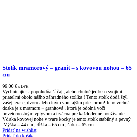
Stolík mramorový – granit – s kovovou nohou – 65
cm
99,00
€
s DPH
Vychutnajte si popoludňajší čaj , alebo chutné jedlo so svojimi
priateľmi okolo nášho záhradného stolíka ! Tento stolík dodá štýl
vašej terase, dvoru alebo iným vonkajším priestorom! Jeho vrchná
doska je z mramoru – granitová , ktorá je odolná voči
poveternostným vplyvom a trvácna pre každodenné používanie.
Vďaka kovovej nohe v tvare kocky je tento stolík stabilný a pevný
.Výška – 44 cm , dĺžka – 65 cm , šírka – 65 cm .
Pridať na wishlist
Pridať do košíka