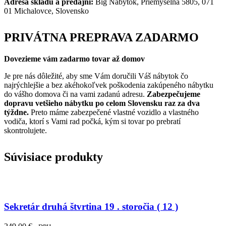
Adresa skladu a predajni:
Big Nábytok, Priemyselná 5805, 071
01 Michalovce, Slovensko
PRIVÁTNA PREPRAVA ZADARMO
Dovezieme vám zadarmo tovar až domov
Je pre nás dôležité, aby sme Vám doručili Váš nábytok čo
najrýchlejšie a bez akéhokoľvek poškodenia zakúpeného nábytku
do vášho domova či na vami zadanú adresu.
Zabezpečujeme
dopravu vetšieho nábytku po celom Slovensku raz za dva
týždne.
Preto máme zabezpečené vlastné vozidlo a vlastného
vodiča, ktorí s Vami rad počká, kým si tovar po prebratí
skontrolujete.
Súvisiace produkty
Sekretár druhá štvrtina 19 . storočia ( 12 )