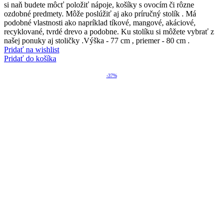
si naň budete môcť položiť nápoje, košíky s ovocím či rôzne
ozdobné predmety. Môže poslúžiť aj ako príručný stolík . Má
podobné vlastnosti ako napríklad tíkové, mangové, akáciové,
recyklované, tvrdé drevo a podobne. Ku stolíku si môžete vybrať z
našej ponuky aj stoličky .Výška - 77 cm , priemer - 80 cm .
Pridať na wishlist
Pridať do košíka
-37%