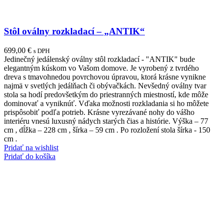
Stôl oválny rozkladací – „ANTIK“
699,00
€
s DPH
Jedinečný jedálenský oválny stôl rozkladací - "ANTIK" bude
elegantným kúskom vo Vašom domove. Je vyrobený z tvrdého
dreva s tmavohnedou povrchovou úpravou, ktorá krásne vynikne
najmä v svetlých jedálňach či obývačkách. Nevšedný oválny tvar
stola sa hodí predovšetkým do priestranných miestností, kde môže
dominovať a vyniknúť. Vďaka možnosti rozkladania si ho môžete
prispôsobiť podľa potrieb. Krásne vyrezávané nohy do vášho
interiéru vnesú luxusný nádych starých čias a histórie. Výška – 77
cm , dĺžka – 228 cm , šírka – 59 cm . Po rozložení stola šírka - 150
cm .
Pridať na wishlist
Pridať do košíka