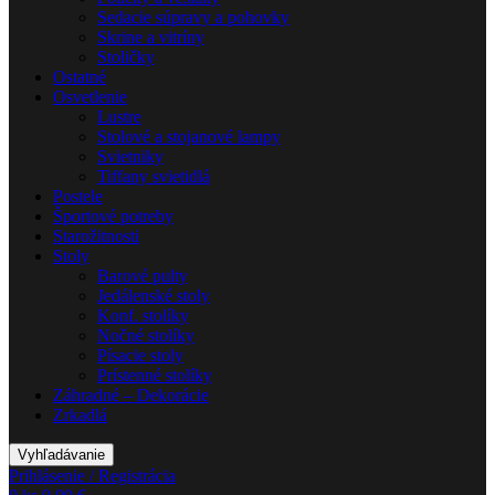
Sedacie súpravy a pohovky
Skrine a vitríny
Stoličky
Ostatné
Osvetlenie
Lustre
Stolové a stojanové lampy
Svietniky
Tiffany svietidlá
Postele
Športové potreby
Starožitnosti
Stoly
Barové pulty
Jedálenské stoly
Konf. stolíky
Nočné stolíky
Písacie stoly
Prístenné stolíky
Záhradné – Dekorácie
Zrkadlá
Vyhľadávanie
Prihlásenie / Registrácia