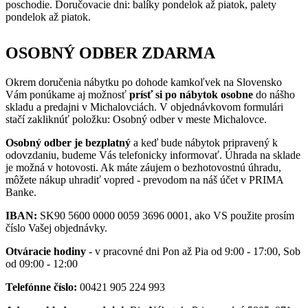
poschodie. Doručovacie dni: balíky pondelok až piatok, palety
pondelok až piatok.
OSOBNÝ ODBER ZDARMA
Okrem doručenia nábytku po dohode kamkoľvek na Slovensko
Vám ponúkame aj možnosť
prísť si po nábytok osobne
do nášho
skladu a predajni v Michalovciách. V objednávkovom formulári
stačí zakliknúť položku: Osobný odber v meste Michalovce.
Osobný odber je bezplatný
a keď bude nábytok pripravený k
odovzdaniu, budeme Vás telefonicky informovať. Úhrada na sklade
je možná v hotovosti. Ak máte záujem o bezhotovostnú úhradu,
môžete nákup uhradiť vopred - prevodom na náš účet v PRIMA
Banke.
IBAN:
SK90 5600 0000 0059 3696 0001, ako VS použite prosím
číslo Vašej objednávky.
Otváracie hodiny
- v pracovné dni Pon až Pia od 9:00 - 17:00, Sob
od 09:00 - 12:00
Telefónne číslo:
00421 905 224 993