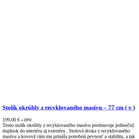
Stolík okrúhly z recyklovaného masívu – 77 cm ( v )
199,00
€
s DPH
Tento stolík okrúhly z recyklovaného masívu predstavuje jedinečný
doplnok do interiéru aj exteriéru . Stolová doska z recyklovaného
masívu a kovový rám mu prináša potrebnú pevnosť a stabilitu, a tak