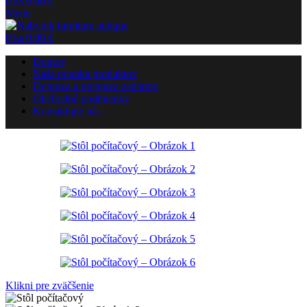
0
ks
0,00
€
Menu
0
ks
0,00
€
Domov
Naša ponuka produktov
Doprava a preprava zadarmo
Obchodné podmienky
Kontaktujte nás
Klikni pre zväčšenie