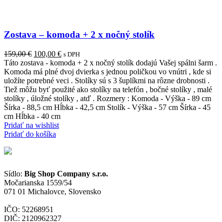
Zostava – komoda + 2 x nočný stolík
Pôvodná
Aktuálna
159,00
€
100,00
€
s DPH
cena
cena
Táto zostava - komoda + 2 x nočný stolík dodajú Vašej spálni šarm .
bola:
je:
Komoda má plné dvoj dvierka s jednou poličkou vo vnútri , kde si
159,00 €.
100,00 €.
uložíte potrebné veci . Stolíky sú s 3 šuplíkmi na rôzne drobnosti .
Tiež môžu byť použité ako stolíky na telefón , bočné stolíky , malé
stolíky , úložné stolíky , atď . Rozmery : Komoda - Výška - 89 cm
Šírka - 88,5 cm Hĺbka - 42,5 cm Stolík - Výška - 57 cm Šírka - 45
cm Hĺbka - 40 cm
Pridať na wishlist
Pridať do košíka
Sídlo:
Big Shop Company s.r.o.
Močarianska 1559/54
071 01 Michalovce, Slovensko
IČO: 52268951
DIČ: 2120962327