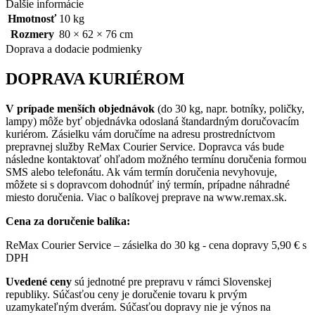
Ďalšie informácie
Hmotnosť
10 kg
Rozmery
80 × 62 × 76 cm
Doprava a dodacie podmienky
DOPRAVA KURIÉROM
V prípade menších objednávok
(do 30 kg, napr. botníky, poličky,
lampy) môže byť objednávka odoslaná štandardným doručovacím
kuriérom. Zásielku vám doručíme na adresu prostredníctvom
prepravnej služby ReMax Courier Service. Dopravca vás bude
následne kontaktovať ohľadom možného termínu doručenia formou
SMS alebo telefonátu. Ak vám termín doručenia nevyhovuje,
môžete si s dopravcom dohodnúť iný termín, prípadne náhradné
miesto doručenia. Viac o balíkovej preprave na www.remax.sk.
Cena za doručenie balíka:
ReMax Courier Service – zásielka do 30 kg - cena dopravy 5,90 € s
DPH
Uvedené ceny
sú jednotné pre prepravu v rámci Slovenskej
republiky. Súčasťou ceny je doručenie tovaru k prvým
uzamykateľným dverám. Súčasťou dopravy nie je výnos na