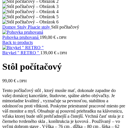
Domov
Stoly
Písacie stoly
Stôl počítačový
Pohovka pruhovaná
199,00
€
s DPH
Back to products
Bicykel " RETRO "
139,00
€
s DPH
Stôl počítačový
99,00
€
s DPH
Tento počítačový stôl , ktorý musíte mať, dokonale zapadne do
vašej domácej kancelárie, študovne, spálne alebo obývačky. Je
mimoriadne kvalitný , vyznačuje sa pevnosťou, stabilitou a
odolnosťou proti vlhkosti. Poskytne priestranné pracovné miesto pre
váš monitor a myš. Obsahuje aj posuvnú priehradku na klávesnicu,
vďaka ktorej bude stôl prehľadnejší a čistejší. Vrchná časť stola je z
čierneho tvrdeného skla , konštrukcia je kovová . Používaný – vo
veľmi dobrom stave . Výška – 76 cm , dĺžka – 80 cm , šírka – 62