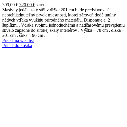
Pôvodná
Aktuálna
399,00
€
320,00
€
s DPH
cena
cena
Masívny jedálenský stôl v dĺžke 201 cm bude predstavovať
bola:
je:
neprehliadnuteľný prvok miestnosti, ktorej zároveň dodá útulný
399,00 €.
320,00 €.
nádych vďaka využitiu prírodného materiálu. Disponuje aj 2
šuplíkmi . Vďaka svojmu jednoduchému a nadčasovému prevedeniu
skvelo zapadne do širokej škály interiérov . Výška – 78 cm , dĺžka –
201 cm , šírka – 90 cm .
Pridať na wishlist
Pridať do košíka