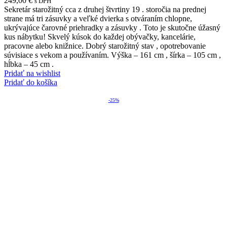
249,00
€
s DPH
Sekretár starožitný cca z druhej štvrtiny 19 . storočia na prednej
strane má tri zásuvky a veľké dvierka s otváraním chlopne,
ukrývajúce čarovné priehradky a zásuvky . Toto je skutočne úžasný
kus nábytku! Skvelý kúsok do každej obývačky, kancelárie,
pracovne alebo knižnice. Dobrý starožitný stav , opotrebovanie
súvisiace s vekom a používaním. Výška – 161 cm , šírka – 105 cm ,
hĺbka – 45 cm .
Pridať na wishlist
Pridať do košíka
-25%