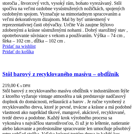
storočia , štvorcový vrch, vysoký rám, bohato vyrezávaný. Stôl
spočíva na veľmi ozdobne vysústružených nožičkách, spojených
ozdobným spojom. Vyznačuje sa mimoriadnym spracovaním a
veľmi dekoratívnym dizajnom. Mal by byť umiestnený v
reprezentatívnej časti obývačky. Určite Vás zaujme štýlovo
zdobenými a krásne sústruženými nohami . Dobrý starožitný stav ,
opotrebovanie súvisiace s vekom a používaním. Výška – 74 cm ,
šírka – 102 cm , dĺžka – 102 cm .
Pridať na wishlist
Pridať do košíka
Stôl barový z recyklovaného masívu – obdĺžnik
219,00
€
s DPH
Stôl barový z recyklovaného masívu obdĺžnik v industriálnom štýle
z ktorého vyžaruje vintage atmosféra a tak predstavuje nadčasový
doplnok do domácnosti, reštaurácii a barov . Je ručne vyrobený z
recyklovaného dreva, ktoré je pevné, trvácne a krásne a má podobné
vlastnosti ako napríklad tíkové, mangové, akáciové, recyklované,
tvrdé drevo a podobne. Každý krok výrobného procesu sa
vykonáva s najväčšou starostlivosťou, či už je to leštenie, natieranie
alebo lakovanie a profesionálne spracovanie len umocňuje pôsobivý
retro vzhľad stolíka. Vďaka krásnej textúre dreva je každý kus