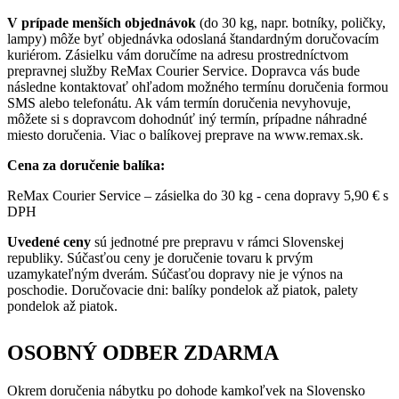
V prípade menších objednávok
(do 30 kg, napr. botníky, poličky,
lampy) môže byť objednávka odoslaná štandardným doručovacím
kuriérom. Zásielku vám doručíme na adresu prostredníctvom
prepravnej služby ReMax Courier Service. Dopravca vás bude
následne kontaktovať ohľadom možného termínu doručenia formou
SMS alebo telefonátu. Ak vám termín doručenia nevyhovuje,
môžete si s dopravcom dohodnúť iný termín, prípadne náhradné
miesto doručenia. Viac o balíkovej preprave na www.remax.sk.
Cena za doručenie balíka:
ReMax Courier Service – zásielka do 30 kg - cena dopravy 5,90 € s
DPH
Uvedené ceny
sú jednotné pre prepravu v rámci Slovenskej
republiky. Súčasťou ceny je doručenie tovaru k prvým
uzamykateľným dverám. Súčasťou dopravy nie je výnos na
poschodie. Doručovacie dni: balíky pondelok až piatok, palety
pondelok až piatok.
OSOBNÝ ODBER ZDARMA
Okrem doručenia nábytku po dohode kamkoľvek na Slovensko