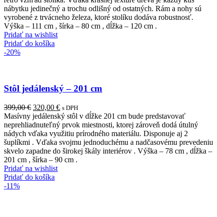
nábytku jedinečný a trochu odlišný od ostatných. Rám a nohy sú
vyrobené z trvácneho železa, ktoré stolíku dodáva robustnosť.
Výška – 111 cm , šírka – 80 cm , dĺžka – 120 cm .
Pridať na wishlist
Pridať do košíka
-20%
Stôl jedálenský – 201 cm
Pôvodná
Aktuálna
399,00
€
320,00
€
s DPH
cena
cena
Masívny jedálenský stôl v dĺžke 201 cm bude predstavovať
bola:
je:
neprehliadnuteľný prvok miestnosti, ktorej zároveň dodá útulný
399,00 €.
320,00 €.
nádych vďaka využitiu prírodného materiálu. Disponuje aj 2
šuplíkmi . Vďaka svojmu jednoduchému a nadčasovému prevedeniu
skvelo zapadne do širokej škály interiérov . Výška – 78 cm , dĺžka –
201 cm , šírka – 90 cm .
Pridať na wishlist
Pridať do košíka
-11%