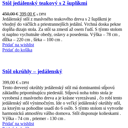
Stôl jedálenský teakový s 2 šuplíkmi
Pôvodná
Aktuálna
450,00
€
399,00
€
s DPH
cena
cena
Jedálenský stôl z masívného teakového dreva s 2 šuplíkmi je
bola:
je:
vhodný do väčších a priestrannejších jedální. Vrchná doska pekne
450,00 €.
399,00 €.
dopĺňa dizajn stola. Za stôl sa zmestí až osem ľudí. S týmto stolom
si naplno vychutnáte obedy, oslavy a posedenia. Výška – 78 cm ,
dĺžka – 220 cm , šírka – 100 cm .
Pridať na wishlist
Pridať do košíka
Stôl okrúhly – jedálenský
399,00
€
s DPH
Tento drevený okrúhly jedálenský stôl má dominantnú stĺpovú
základňu pripomínajúcu piedestál. Stĺpová noha tohto stola je
vyrobená z masívneho dreva a je krásne vyrezávaná , čo robí tento
jedálenský stôl výnimočným. Ide o veľký jedálenský okrúhly stôl,
za ktorým sa pohodlne usadí do 6 osôb. S týmto stolom si vytvoríte
harmonickú atmosféru vášho domova. Stôl disponuje kolieskami .
Výška - 74 cm , priemer - 130 cm .
Pridať na wishlist