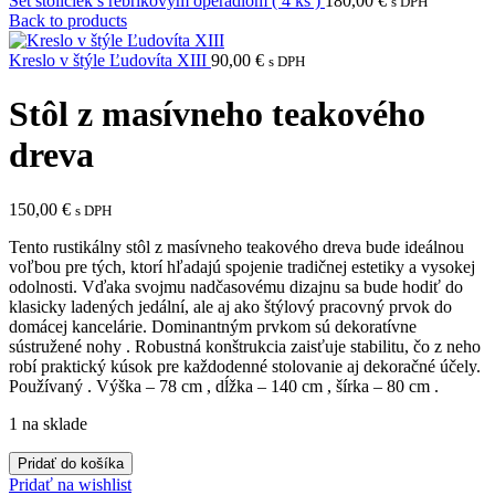
Set stoličiek s rebríkovým operadlom ( 4 ks )
180,00
€
s DPH
Back to products
Kreslo v štýle Ľudovíta XIII
90,00
€
s DPH
Stôl z masívneho teakového
dreva
150,00
€
s DPH
Tento rustikálny stôl z masívneho teakového dreva bude ideálnou
voľbou pre tých, ktorí hľadajú spojenie tradičnej estetiky a vysokej
odolnosti. Vďaka svojmu nadčasovému dizajnu sa bude hodiť do
klasicky ladených jedální, ale aj ako štýlový pracovný prvok do
domácej kancelárie. Dominantným prvkom sú dekoratívne
sústružené nohy . Robustná konštrukcia zaisťuje stabilitu, čo z neho
robí praktický kúsok pre každodenné stolovanie aj dekoračné účely.
Používaný . Výška – 78 cm , dĺžka – 140 cm , šírka – 80 cm .
1 na sklade
množstvo
Pridať do košíka
Stôl
Pridať na wishlist