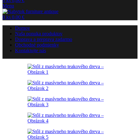
0
ks
0,00
€
Menu
0
ks
0,00
€
Domov
Naša ponuka produktov
Doprava a preprava zadarmo
Obchodné podmienky
Kontaktujte nás