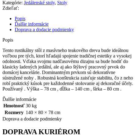
z
Kategórie:
Jedálenské stoly
,
Stoly
masívneho
Zdieľať:
teakového
dreva
Popis
Ďalšie informácie
Doprava a dodacie podmienky
Popis
Tento rustikálny stôl z masívneho teakového dreva bude ideálnou
voľbou pre tých, ktorí hľadajú spojenie tradičnej estetiky a vysokej
odolnosti. Vďaka svojmu nadčasovému dizajnu sa bude hodiť do
klasicky ladených jedální, ale aj ako štýlový pracovný prvok do
domácej kancelárie. Dominantným prvkom sú dekoratívne
sústružené nohy . Robustná konštrukcia zaisťuje stabilitu, čo z neho
robí praktický kúsok pre každodenné stolovanie aj dekoračné účely.
Používaný . Výška – 78 cm , dĺžka – 140 cm , šírka – 80 cm .
Ďalšie informácie
Hmotnosť
30 kg
Rozmery
140 × 80 × 78 cm
Doprava a dodacie podmienky
DOPRAVA KURIÉROM