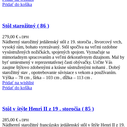
Pridať do košíka
Stôl starožitný ( 86 )
279,00
€
s DPH
Nádherný starožitný jedálenský stôl z 19. storočia , štvorcový vrch,
vysoký rám, bohato vyrezávaný. Stôl spočíva na veľmi ozdobne
vysústružených nožičkách, spojených spojom. Vyznačuje sa
mimoriadnym spracovaním a veľmi dekoratívnym dizajnom. Mal by
byť umiestnený v reprezentatívnej časti obývačky. Určite Vás
zaujme štýlovo zdobenými a krásne sústruženými nohami . Dobrý
starožitný stav , opotrebovanie súvisiace s vekom a používaním.
Výška – 78 cm , šírka – 103 cm , dĺžka – 113 cm .
Pridať na wishlist
Pridať do košíka
Stôl v štýle Henri II z 19 . storočia ( 85 )
285,00
€
s DPH
Nádherný starožitný francúzsky jedálenský stôl v štýle Henri II z 19.