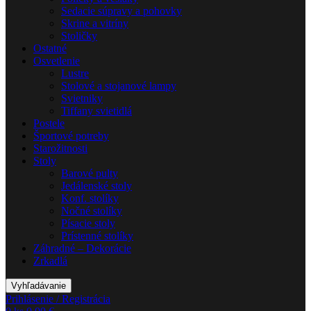
Sedacie súpravy a pohovky
Skrine a vitríny
Stoličky
Ostatné
Osvetlenie
Lustre
Stolové a stojanové lampy
Svietniky
Tiffany svietidlá
Postele
Športové potreby
Starožitnosti
Stoly
Barové pulty
Jedálenské stoly
Konf. stolíky
Nočné stolíky
Písacie stoly
Prístenné stolíky
Záhradné – Dekorácie
Zrkadlá
Vyhľadávanie
Prihlásenie / Registrácia