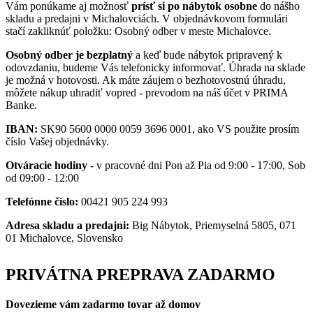
Vám ponúkame aj možnosť
prísť si po nábytok osobne
do nášho
skladu a predajni v Michalovciách. V objednávkovom formulári
stačí zakliknúť položku: Osobný odber v meste Michalovce.
Osobný odber je bezplatný
a keď bude nábytok pripravený k
odovzdaniu, budeme Vás telefonicky informovať. Úhrada na sklade
je možná v hotovosti. Ak máte záujem o bezhotovostnú úhradu,
môžete nákup uhradiť vopred - prevodom na náš účet v PRIMA
Banke.
IBAN:
SK90 5600 0000 0059 3696 0001, ako VS použite prosím
číslo Vašej objednávky.
Otváracie hodiny
- v pracovné dni Pon až Pia od 9:00 - 17:00, Sob
od 09:00 - 12:00
Telefónne číslo:
00421 905 224 993
Adresa skladu a predajni:
Big Nábytok, Priemyselná 5805, 071
01 Michalovce, Slovensko
PRIVÁTNA PREPRAVA ZADARMO
Dovezieme vám zadarmo tovar až domov