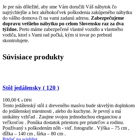
Je pre nás dôležité, aby sme Vám doručili Váš nábytok čo
najrýchlejšie a bez akéhokoľvek poškodenia zakúpeného nábytku
do vášho domova či na vami zadanú adresu.
Zabezpečujeme
dopravu vetšieho nábytku po celom Slovensku raz za dva
týždne.
Preto máme zabezpečené vlastné vozidlo a vlastného
vodiča, ktorí s Vami rad počká, kým si tovar po prebratí
skontrolujete.
Súvisiace produkty
Stôl jedálensky ( 120 )
100,00
€
s DPH
Tento jedálenský stôl z dreveného masívu bude skvelým doplnkom
do jedálenskej miestnosti , alebo do kuchyne. Je pevný a má
unikátny vzhľad . Zaujme svojou jednoduchou eleganciou a
veľkosťou . Ponúka dostatok priestoru pre priateľov a rodinu.
Používaný s poškodením nôh - viď. fotografie . Výška – 75 cm ,
dĺžka – 140 cm , šírka – 80 cm .
Pridať na wishlist