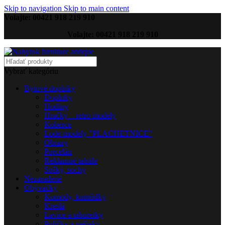
Skip to navigation
Skip to main content
Volajte: 00421 918 219 910
Volajte: 00421 918 219 910
Vybrať kategóriu
Bytové doplnky
Doplnky
Hodiny
Hračky – retro modely
Koberce
Lode-modely "PLACHETNICE"
Obrazy
Porcelán
Reklamné tabule
Sošky, sochy
Nezaradené
Obývačky
Komody, komôdky
Kreslá
Lavice a taburetky
Poličky a vešiaky