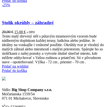
Pridať do košíka
-25%
Stolík okrúhly – záhradný
Pôvodná
Aktuálna
20,00
€
15,00
€
s DPH
cena
cena
Tento malý drevený stôl s pútavým mramorovým vzorom bude
bola:
je:
nádherným doplnkom každej terasy, balkóna alebo jedálne. Je
20,00 €.
15,00 €.
ideálny na vonkajšie i vnútorné použitie. Okrúhly tvar je vhodný do
malých záhrad alebo miestností s malým priestorom. Spárujte ho so
stoličkami z našej ponuky a vytvorte útulné slnečné miesto, kde
môžete oddychovať s Vašou rodinou a priateľmi. Sú v pôvodnom
stave - opotrebované. Výška - 72 cm , priemer - 70 cm .
Pridať na wishlist
Pridať do košíka
Sídlo:
Big Shop Company s.r.o.
Močarianska 1559/54
071 01 Michalovce, Slovensko
IČO: 52268951