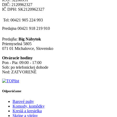
DIČ: 2120962327
IČ DPH: SK2120962327
Tel: 00421 905 224 993
Predajna 00421 918 219 910
Predajňa:
Big Nábytok
Priemyselná 5805
071 01 Michalovce, Slovensko
Otváracie hodiny
Pon - Pia: 09:00 - 17:00
Sob: po telefonickej dohode
Ned: ZATVORENÉ
Odporúčame
Barové pulty
Komody, komôdky
Kreslá a kresielka
Skrine a vitríny