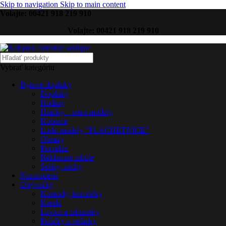
Skip to navigation
Skip to main content
Volajte: 00421 918 219 910
Volajte: 00421 918 219 910
Vybrať kategóriu
Bytové doplnky
Doplnky
Hodiny
Hračky – retro modely
Koberce
Lode-modely "PLACHETNICE"
Obrazy
Porcelán
Reklamné tabule
Sošky, sochy
Nezaradené
Obývačky
Komody, komôdky
Kreslá
Lavice a taburetky
Poličky a vešiaky