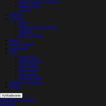
Sedacie súpravy a pohovky
Skrine a vitríny
Stoličky
Ostatné
Osvetlenie
Lustre
Stolové a stojanové lampy
Svietniky
Tiffany svietidlá
Postele
Športové potreby
Starožitnosti
Stoly
Barové pulty
Jedálenské stoly
Konf. stolíky
Nočné stolíky
Písacie stoly
Prístenné stolíky
Záhradné – Dekorácie
Zrkadlá
Vyhľadávanie
Prihlásenie / Registrácia
0
ks
0,00
€