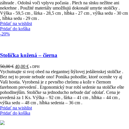
záhrade . Odolná voči vplyvu počasia . Plech na slnku nežltne ani
nekrehne . Použité materiály umožňujú dokonalé umytie stoličky .
Výška - 59,5 cm , šírka - 28,5 cm , hĺbka - 27 cm , výška sedu - 30 cm
, hĺbka sedu - 29 cm .
Pridať na wishlist
Pridať do košíka
-20%
Stolička kožená – čierna
Pôvodná
Aktuálna
50,00
€
40,00
€
s DPH
cena
cena
Vychutnajte si svoj obed na elegantnej štýlovej jedálenskej stoličke .
bola:
je:
Bez nej to proste nebude ono! Ponúka pohodlie, ktoré oceníte vy aj
50,00 €.
40,00 €.
Vaši hostia. Vyrobená je z pevného chrómu a kože v čiernom
farebnom prevedení . Ergonomický tvar robí sedenie na stoličke ešte
pohodlnejším. Stoličke sa jednoducho nebude dať odolať. Cena je
uvedená za 1 Ks. Výška – 92 cm , šírka – 41 cm , hĺbka – 44 cm ,
výška sedu – 48 cm , hĺbka sedenia – 36 cm .
Pridať na wishlist
Pridať do košíka