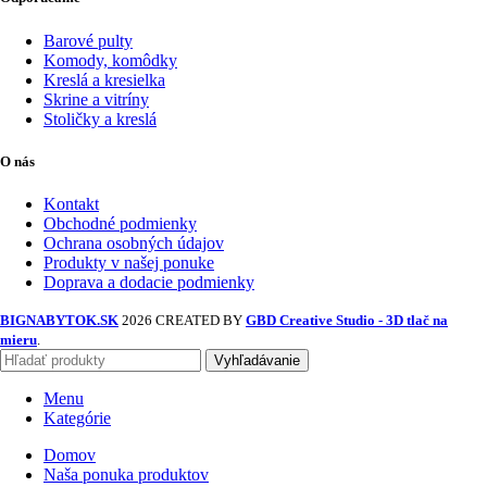
Barové pulty
Komody, komôdky
Kreslá a kresielka
Skrine a vitríny
Stoličky a kreslá
O nás
Kontakt
Obchodné podmienky
Ochrana osobných údajov
Produkty v našej ponuke
Doprava a dodacie podmienky
BIGNABYTOK.SK
2026 CREATED BY
GBD Creative Studio - 3D tlač na
mieru
.
Vyhľadávanie
Menu
Kategórie
Domov
Naša ponuka produktov