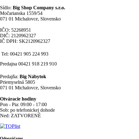
Sídlo:
Big Shop Company s.r.o.
Močarianska 1559/54
071 01 Michalovce, Slovensko
IČO: 52268951
DIČ: 2120962327
IČ DPH: SK2120962327
Tel: 00421 905 224 993
Predajna 00421 918 219 910
Predajňa:
Big Nábytok
Priemyselná 5805
071 01 Michalovce, Slovensko
Otváracie hodiny
Pon - Pia: 09:00 - 17:00
Sob: po telefonickej dohode
Ned: ZATVORENÉ
Odporúčame