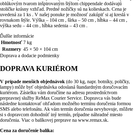
oblúkovým tvarom inšpirovaným štýlom chippendale dodávajú
stoličke krásny vzhľad. Predné nožičky sú na kolieskach. Cena je
uvedená za 1 ks . V našej ponuke je možnosť zakúpiť si aj kreslá v
rovnakom štýle. Výška – 104 cm , šírka – 50 cm , hĺbka – 44 cm ,
výška sedu – 44 cm , hĺbka sedenia – 43 cm .
Ďalšie informácie
Hmotnosť
7 kg
Rozmery
45 × 50 × 104 cm
Doprava a dodacie podmienky
DOPRAVA KURIÉROM
V prípade menších objednávok
(do 30 kg, napr. botníky, poličky,
lampy) môže byť objednávka odoslaná štandardným doručovacím
kuriérom. Zásielku vám doručíme na adresu prostredníctvom
prepravnej služby ReMax Courier Service. Dopravca vás bude
následne kontaktovať ohľadom možného termínu doručenia formou
SMS alebo telefonátu. Ak vám termín doručenia nevyhovuje, môžete
si s dopravcom dohodnúť iný termín, prípadne náhradné miesto
doručenia. Viac o balíkovej preprave na www.remax.sk.
Cena za doručenie balíka: