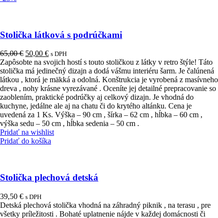
Stolička látková s podrúčkami
Pôvodná
Aktuálna
65,00
€
50,00
€
s DPH
cena
cena
Zapôsobte na svojich hostí s touto stoličkou z látky v retro štýle! Táto
bola:
je:
stolička má jedinečný dizajn a dodá vášmu interiéru šarm. Je čalúnená
65,00 €.
50,00 €.
látkou , ktorá je mäkká a odolná. Konštrukcia je vyrobená z masívneho
dreva , nohy krásne vyrezávané . Oceníte jej detailné prepracovanie so
zaoblením, praktické podrúčky aj celkový dizajn. Je vhodná do
kuchyne, jedálne ale aj na chatu či do krytého altánku. Cena je
uvedená za 1 Ks. Výška – 90 cm , šírka – 62 cm , hĺbka – 60 cm ,
výška sedu – 50 cm , hĺbka sedenia – 50 cm .
Pridať na wishlist
Pridať do košíka
Stolička plechová detská
39,50
€
s DPH
Detská plechová stolička vhodná na záhradný piknik , na terasu , pre
všetky príležitosti . Bohaté uplatnenie nájde v každej domácnosti či