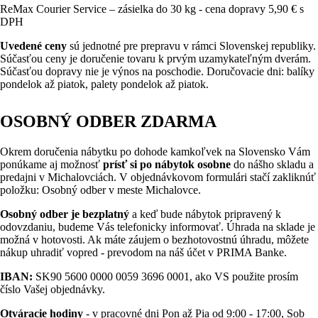
ReMax Courier Service – zásielka do 30 kg - cena dopravy 5,90 € s
DPH
Uvedené ceny
sú jednotné pre prepravu v rámci Slovenskej republiky.
Súčasťou ceny je doručenie tovaru k prvým uzamykateľným dverám.
Súčasťou dopravy nie je výnos na poschodie. Doručovacie dni: balíky
pondelok až piatok, palety pondelok až piatok.
OSOBNÝ ODBER ZDARMA
Okrem doručenia nábytku po dohode kamkoľvek na Slovensko Vám
ponúkame aj možnosť
prísť si po nábytok osobne
do nášho skladu a
predajni v Michalovciách. V objednávkovom formulári stačí zakliknúť
položku: Osobný odber v meste Michalovce.
Osobný odber je bezplatný
a keď bude nábytok pripravený k
odovzdaniu, budeme Vás telefonicky informovať. Úhrada na sklade je
možná v hotovosti. Ak máte záujem o bezhotovostnú úhradu, môžete
nákup uhradiť vopred - prevodom na náš účet v PRIMA Banke.
IBAN:
SK90 5600 0000 0059 3696 0001, ako VS použite prosím
číslo Vašej objednávky.
Otváracie hodiny
- v pracovné dni Pon až Pia od 9:00 - 17:00, Sob