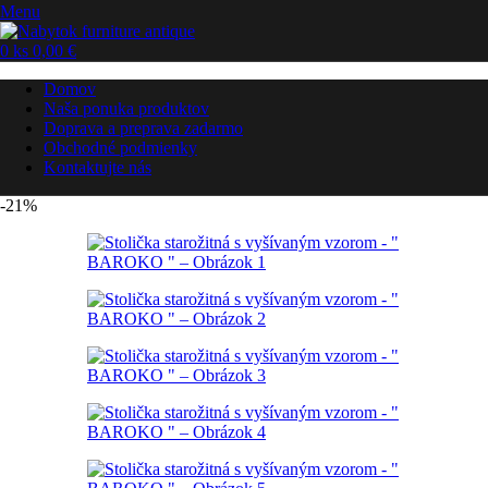
Menu
0
ks
0,00
€
Domov
Naša ponuka produktov
Doprava a preprava zadarmo
Obchodné podmienky
Kontaktujte nás
-21%