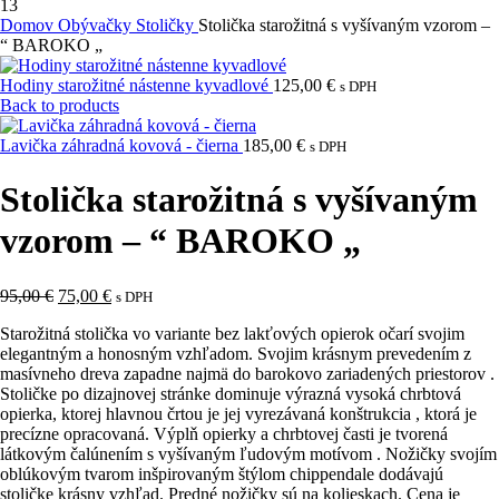
Domov
Obývačky
Stoličky
Stolička starožitná s vyšívaným vzorom –
“ BAROKO „
Hodiny starožitné nástenne kyvadlové
125,00
€
s DPH
Back to products
Lavička záhradná kovová - čierna
185,00
€
s DPH
Stolička starožitná s vyšívaným
vzorom – “ BAROKO „
Pôvodná
Aktuálna
95,00
€
75,00
€
s DPH
cena
cena
Starožitná stolička vo variante bez lakťových opierok očarí svojim
bola:
je:
elegantným a honosným vzhľadom. Svojim krásnym prevedením z
95,00 €.
75,00 €.
masívneho dreva zapadne najmä do barokovo zariadených priestorov .
Stoličke po dizajnovej stránke dominuje výrazná vysoká chrbtová
opierka, ktorej hlavnou črtou je jej vyrezávaná konštrukcia , ktorá je
precízne opracovaná. Výplň opierky a chrbtovej časti je tvorená
látkovým čalúnením s vyšívaným ľudovým motívom . Nožičky svojím
oblúkovým tvarom inšpirovaným štýlom chippendale dodávajú
stoličke krásny vzhľad. Predné nožičky sú na kolieskach. Cena je