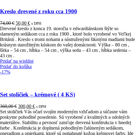
Kreslo drevené z roku cca 1900
Pôvodná
Aktuálna
74,00
€
50,00
€
s DPH
cena
cena
Drevené kreslo z konca 19. storočia v edwardiánskom štýle so
bola:
je:
slameným sedákom cca z roku 1900 , ktoré bolo vyrobené vo Veľkej
74,00 €.
50,00 €.
Británii . Kreslo s tromi nohami a sústruženými šikmými madlami bude
krásnym starožitným kúskom do vašej domácnosti. Výška – 80 cm ,
šírka – 54 cm , hĺbka – 54 cm , výška sedu – 43 cm , hĺbka sedenia –
43 cm .
Pridať na wishlist
Pridať do košíka
-17%
Set stoličiek – krémové ( 4 KS)
Pôvodná
Aktuálna
360,00
€
300,00
€
s DPH
cena
cena
Set stoličiek Vás očarí svojím moderným vzhľadom a súčasne vám
bola:
je:
poskytne pohodlné posedenie. Sú vyrobené z kvalitných a odolných
360,00 €.
300,00 €.
materiálov. Stabilitu a pevnosť zaisťuje drevená konštrukcia v hnedej
farbe . Konštrukcia je doplnená pohodlným čalúneným sedákom,
operadlom a opierkami, ktoré sú potiahnuté kožou krémovej farby. Ide