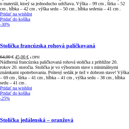
o materiál, ktorý sa jednoducho udržiava. Výška – 99 cm , šírka – 52
cm , hĺbka – 42 cm , výška sedu – 50 cm , hĺbka sedenia – 41 cm .
Pridať na wishlist
Pridať do košíka
-30%
Stolička francúzska rohová paličkovaná
Pôvodná
Aktuálna
64,00
€
45,00
€
s DPH
cena
cena
Nádherná francúzska paličkovaná rohová stolička z približne 20.
bola:
je:
rokov 20. storočia. Stolička je vo výbornom stave s minimálnymi
64,00 €.
45,00 €.
známkami opotrebovania. Prútený sedák je tiež v dobrom stave! Výška
– 69 cm , šírka – 41 cm , hĺbka – 41 cm , výška sedu – 38 cm , hĺbka
sedu – 41 cm .
Pridať na wishlist
Pridať do košíka
-25%
Stolička jedálenská – oranžová