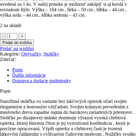
uvedená za 1 ks. V našej ponuke je možnosť zakúpiť si aj kreslá v
rovnakom štýle. Výška – 104 cm , šírka – 50 cm , hĺbka – 44 cm ,
výška sedu – 44 cm , hĺbka sedenia – 43 cm .
2 na sklade
množstvo
Stolička
Pridať do košíka
starožitná
Pridať na wishlist
s
Kategórie:
Obývačky
,
Stoličky
vyšívaným
Zdieľať:
vzorom
-
Popis
"
Ďalšie informácie
BAROKO
Doprava a dodacie podmienky
"
Popis
Starožitná stolička vo variante bez lakťových opierok očarí svojim
elegantným a honosným vzhľadom. Svojim krásnym prevedením z
masívneho dreva zapadne najmä do barokovo zariadených priestorov .
Stoličke po dizajnovej stránke dominuje výrazná vysoká chrbtová
opierka, ktorej hlavnou črtou je jej vyrezávaná konštrukcia , ktorá je
precízne opracovaná. Výplň opierky a chrbtovej časti je tvorená
látkovým čalúnením s vyšívaným ľudovým motívom . Nožičky svojím