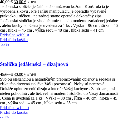
Pôvodná
Aktuálna
40,00
€
30,00
€
s DPH
cena
cena
Jedálenská stolička je čalúnená oranžovou kožou . Konštrukcia je
bola:
je:
vyrobená z kovu . Pre ľahšiu manipuláciu je operadlo vybavené
40,00 €.
30,00 €.
praktickou rúčkou , na zadnej strane operadla dekoračný zips .
Jedálenskú stoličku je vhodné umiestniť do moderne zariadenej jedálne
, alebo kuchyne . Cena je uvedená za 1 ks . Výška – 96 cm , šírka – 46
cm , hĺbka – 45 cm , výška sedu – 48 cm , hĺbka sedu – 41 cm .
Pridať na wishlist
Pridať do košíka
-33%
Stolička jedálenská – dizajnová
Pôvodná
Aktuálna
45,00
€
30,00
€
s DPH
cena
cena
Svojou eleganciou a netradičným prepracovaním opierky a sedadla si
bola:
je:
získa táto drevená stolička Vašu pozornosť . Nohy sú nerezové .
45,00 €.
30,00 €.
Dokáže úplne zmeniť dizajn a interiér Vašej kuchyne . Zaobstarajte si
nielen pohodlnú , ale tiež veľmi modernú stoličku do Vašej domácnosti
. Cena je uvedená za 1 ks . Výška – 88 cm , šírka – 40 cm , hĺbka – 45
cm , výška sedu – 45 cm , hĺbka sedu – 35 cm .
Pridať na wishlist
Pridať do košíka
-23%