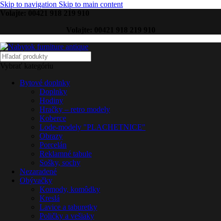
Skip to navigation
Skip to main content
Volajte: 00421 918 219 910
Volajte: 00421 918 219 910
Vybrať kategóriu
Bytové doplnky
Doplnky
Hodiny
Hračky – retro modely
Koberce
Lode-modely "PLACHETNICE"
Obrazy
Porcelán
Reklamné tabule
Sošky, sochy
Nezaradené
Obývačky
Komody, komôdky
Kreslá
Lavice a taburetky
Poličky a vešiaky