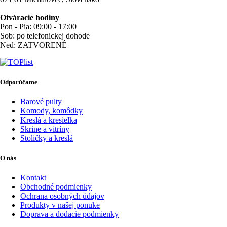
Otváracie hodiny
Pon - Pia: 09:00 - 17:00
Sob: po telefonickej dohode
Ned: ZATVORENÉ
Odporúčame
Barové pulty
Komody, komôdky
Kreslá a kresielka
Skrine a vitríny
Stoličky a kreslá
O nás
Kontakt
Obchodné podmienky
Ochrana osobných údajov
Produkty v našej ponuke
Doprava a dodacie podmienky