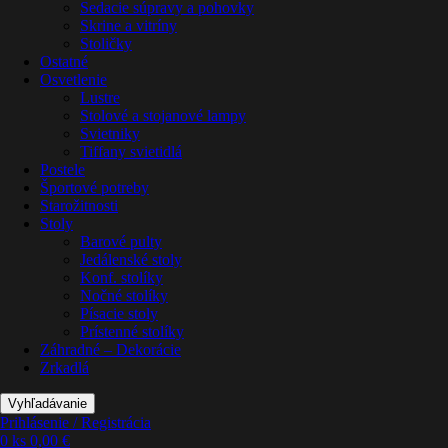
Sedacie súpravy a pohovky
Skrine a vitríny
Stoličky
Ostatné
Osvetlenie
Lustre
Stolové a stojanové lampy
Svietniky
Tiffany svietidlá
Postele
Športové potreby
Starožitnosti
Stoly
Barové pulty
Jedálenské stoly
Konf. stolíky
Nočné stolíky
Písacie stoly
Prístenné stolíky
Záhradné – Dekorácie
Zrkadlá
Vyhľadávanie
Prihlásenie / Registrácia
0
ks
0,00
€