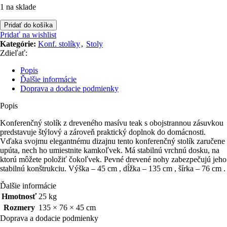
1 na sklade
množstvo
Pridať do košíka
Stolík
Pridať na wishlist
konferenčný
Kategórie:
Konf. stolíky
,
Stoly
teakový
Zdieľať:
(
209
Popis
)
Ďalšie informácie
Doprava a dodacie podmienky
Popis
Konferenčný stolík z dreveného masívu teak s obojstrannou zásuvkou
predstavuje štýlový a zároveň praktický doplnok do domácnosti.
Vďaka svojmu elegantnému dizajnu tento konferenčný stolík zaručene
upúta, nech ho umiestnite kamkoľvek. Má stabilnú vrchnú dosku, na
ktorú môžete položiť čokoľvek. Pevné drevené nohy zabezpečujú jeho
stabilnú konštrukciu. Výška – 45 cm , dĺžka – 135 cm , šírka – 76 cm .
Ďalšie informácie
Hmotnosť
25 kg
Rozmery
135 × 76 × 45 cm
Doprava a dodacie podmienky