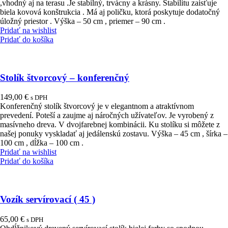
,vhodný aj na terasu .Je stabilný, trvácny a krásny. Stabilitu zaisťuje
biela kovová konštrukcia . Má aj poličku, ktorá poskytuje dodatočný
úložný priestor . Výška – 50 cm , priemer – 90 cm .
Pridať na wishlist
Pridať do košíka
Stolík štvorcový – konferenčný
149,00
€
s DPH
Konferenčný stolík štvorcový je v elegantnom a atraktívnom
prevedení. Poteší a zaujme aj náročných užívateľov. Je vyrobený z
masívneho dreva. V dvojfarebnej kombinácii. Ku stolíku si môžete z
našej ponuky vyskladať aj jedálenskú zostavu. Výška – 45 cm , šírka –
100 cm , dĺžka – 100 cm .
Pridať na wishlist
Pridať do košíka
Vozík servírovací ( 45 )
65,00
€
s DPH