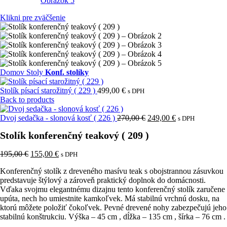
Klikni pre zväčšenie
Domov
Stoly
Konf. stolíky
Stolík písací starožitný ( 229 )
499,00
€
s DPH
Back to products
Pôvodná
Aktuálna
Dvoj sedačka - slonová kosť ( 226 )
270,00
€
249,00
€
s DPH
cena
cena
Stolík konferenčný teakový ( 209 )
bola:
je:
270,00 €.
249,00 €.
Pôvodná
Aktuálna
195,00
€
155,00
€
s DPH
cena
cena
Konferenčný stolík z dreveného masívu teak s obojstrannou zásuvkou
bola:
je:
predstavuje štýlový a zároveň praktický doplnok do domácnosti.
195,00 €.
155,00 €.
Vďaka svojmu elegantnému dizajnu tento konferenčný stolík zaručene
upúta, nech ho umiestnite kamkoľvek. Má stabilnú vrchnú dosku, na
ktorú môžete položiť čokoľvek. Pevné drevené nohy zabezpečujú jeho
stabilnú konštrukciu. Výška – 45 cm , dĺžka – 135 cm , šírka – 76 cm .