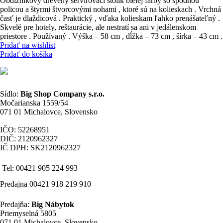
Obdĺžnikový drevený servírovací stolík bielej farby so spodnou
policou a štyrmi štvorcovými nohami , ktoré sú na kolieskach . Vrchná
časť je dlaždicová . Praktický , vďaka kolieskam ľahko prenášateľný .
Skvelé pre hotely, reštaurácie, ale nestratí sa ani v jedálenskom
priestore . Používaný . Výška – 58 cm , dĺžka – 73 cm , šírka – 43 cm .
Pridať na wishlist
Pridať do košíka
Sídlo:
Big Shop Company s.r.o.
Močarianska 1559/54
071 01 Michalovce, Slovensko
IČO: 52268951
DIČ: 2120962327
IČ DPH: SK2120962327
Tel: 00421 905 224 993
Predajna 00421 918 219 910
Predajňa:
Big Nábytok
Priemyselná 5805
071 01 Michalovce, Slovensko