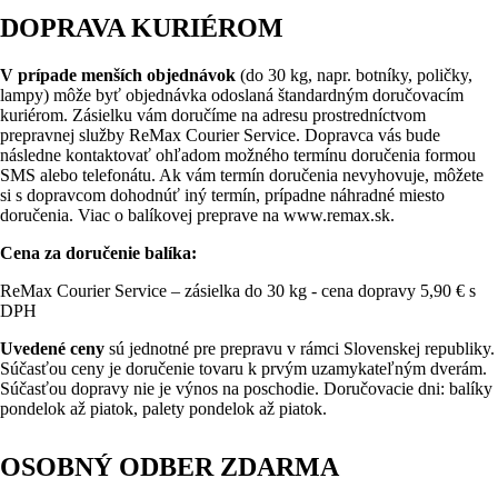
DOPRAVA KURIÉROM
V prípade menších objednávok
(do 30 kg, napr. botníky, poličky,
lampy) môže byť objednávka odoslaná štandardným doručovacím
kuriérom. Zásielku vám doručíme na adresu prostredníctvom
prepravnej služby ReMax Courier Service. Dopravca vás bude
následne kontaktovať ohľadom možného termínu doručenia formou
SMS alebo telefonátu. Ak vám termín doručenia nevyhovuje, môžete
si s dopravcom dohodnúť iný termín, prípadne náhradné miesto
doručenia. Viac o balíkovej preprave na www.remax.sk.
Cena za doručenie balíka:
ReMax Courier Service – zásielka do 30 kg - cena dopravy 5,90 € s
DPH
Uvedené ceny
sú jednotné pre prepravu v rámci Slovenskej republiky.
Súčasťou ceny je doručenie tovaru k prvým uzamykateľným dverám.
Súčasťou dopravy nie je výnos na poschodie. Doručovacie dni: balíky
pondelok až piatok, palety pondelok až piatok.
OSOBNÝ ODBER ZDARMA