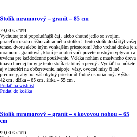
Stolík mramorový – granit – 85 cm
79,00
€
s DPH
Vychutnajte si popoludňajší čaj , alebo chutné jedlo so svojimi
priateľmi okolo nášho záhradného stolíka ! Tento stolík dodá štýl vašej
terase, dvoru alebo iným vonkajším priestorom! Jeho vrchná doska je z
mramoru - granitová , ktorá je odolná voči poveternostným vplyvom a
trvácna pre každodenné používanie. Vďaka nohám z masívneho dreva
tmavo hnedej farby je tento stolík stabilný a pevný . Využiť ho môžete
aj v interiéri na občerstvenie, nápoje, vázy, ovocné misy či iné
predmety, aby bol váš obytný priestor úhľadné usporiadaný. Výška –
42 cm , dĺžka – 85 cm , šírka – 55 cm .
Pridať na wishlist
Pridať do košíka
Stolík mramorový – granit – s kovovou nohou – 65
cm
99,00
€
s DPH