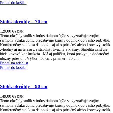
Pridať do košíka
Stolík okrúhly – 70 cm
129,00
€
s DPH
Tento okrúhly stolík v industriálnom štýle sa vyznačuje svojím
šarmom, vďaka čomu predstavuje krásny doplnok do vášho príbytku.
Konferenčný stolík sa dá použiť aj ako príručný alebo koncový stolík
,vhodný aj na terasu .Je stabilný, trvácny a krásny. Stabilitu zaisťuje
biela kovová konštrukcia . Má aj poličku, ktorá poskytuje dodatočný
úložný priestor . Výška - 50 cm , priemer - 70 cm .
Pridať na wishlist
Pridať do košíka
Stolík okrúhly – 90 cm
149,00
€
s DPH
Tento okrúhly stolík v industriálnom štýle sa vyznačuje svojím
šarmom, vďaka čomu predstavuje krásny doplnok do vášho príbytku.
Konferenčný stolík sa dá použiť aj ako príručný alebo koncový stolík