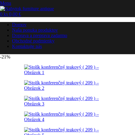
Menu
0
ks
0,00
€
Domov
Naša ponuka produktov
Doprava a preprava zadarmo
Obchodné podmienky
Kontaktujte nás
-21%