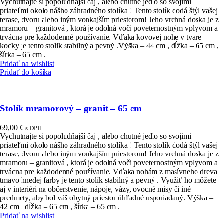
Vychutnajte si popoludňajší čaj , alebo chutné jedlo so svojimi
priateľmi okolo nášho záhradného stolíka ! Tento stolík dodá štýl vašej
terase, dvoru alebo iným vonkajším priestorom! Jeho vrchná doska je z
mramoru – granitová , ktorá je odolná voči poveternostným vplyvom a
trvácna pre každodenné používanie. Vďaka kovovej nohe v tvare
kocky je tento stolík stabilný a pevný .Výška – 44 cm , dĺžka – 65 cm ,
šírka – 65 cm .
Pridať na wishlist
Pridať do košíka
Stolík mramorový – granit – 65 cm
69,00
€
s DPH
Vychutnajte si popoludňajší čaj , alebo chutné jedlo so svojimi
priateľmi okolo nášho záhradného stolíka ! Tento stolík dodá štýl vašej
terase, dvoru alebo iným vonkajším priestorom! Jeho vrchná doska je z
mramoru – granitová , ktorá je odolná voči poveternostným vplyvom a
trvácna pre každodenné používanie. Vďaka nohám z masívneho dreva
tmavo hnedej farby je tento stolík stabilný a pevný . Využiť ho môžete
aj v interiéri na občerstvenie, nápoje, vázy, ovocné misy či iné
predmety, aby bol váš obytný priestor úhľadné usporiadaný. Výška –
42 cm , dĺžka – 65 cm , šírka – 65 cm .
Pridať na wishlist