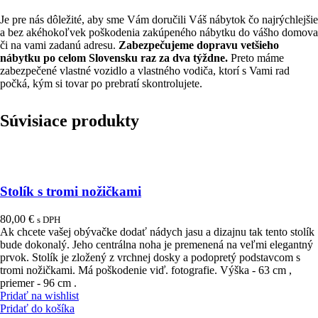
Je pre nás dôležité, aby sme Vám doručili Váš nábytok čo najrýchlejšie
a bez akéhokoľvek poškodenia zakúpeného nábytku do vášho domova
či na vami zadanú adresu.
Zabezpečujeme dopravu vetšieho
nábytku po celom Slovensku raz za dva týždne.
Preto máme
zabezpečené vlastné vozidlo a vlastného vodiča, ktorí s Vami rad
počká, kým si tovar po prebratí skontrolujete.
Súvisiace produkty
Stolík s tromi nožičkami
80,00
€
s DPH
Ak chcete vašej obývačke dodať nádych jasu a dizajnu tak tento stolík
bude dokonalý. Jeho centrálna noha je premenená na veľmi elegantný
prvok. Stolík je zložený z vrchnej dosky a podopretý podstavcom s
tromi nožičkami. Má poškodenie viď. fotografie. Výška - 63 cm ,
priemer - 96 cm .
Pridať na wishlist
Pridať do košíka