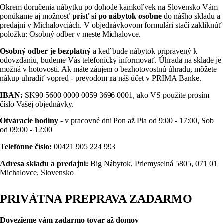
Okrem doručenia nábytku po dohode kamkoľvek na Slovensko Vám
ponúkame aj možnosť
prísť si po nábytok osobne
do nášho skladu a
predajni v Michalovciách. V objednávkovom formulári stačí zakliknúť
položku: Osobný odber v meste Michalovce.
Osobný odber je bezplatný
a keď bude nábytok pripravený k
odovzdaniu, budeme Vás telefonicky informovať. Úhrada na sklade je
možná v hotovosti. Ak máte záujem o bezhotovostnú úhradu, môžete
nákup uhradiť vopred - prevodom na náš účet v PRIMA Banke.
IBAN:
SK90 5600 0000 0059 3696 0001, ako VS použite prosím
číslo Vašej objednávky.
Otváracie hodiny
- v pracovné dni Pon až Pia od 9:00 - 17:00, Sob
od 09:00 - 12:00
Telefónne číslo:
00421 905 224 993
Adresa skladu a predajni:
Big Nábytok, Priemyselná 5805, 071 01
Michalovce, Slovensko
PRIVÁTNA PREPRAVA ZADARMO
Dovezieme vám zadarmo tovar až domov