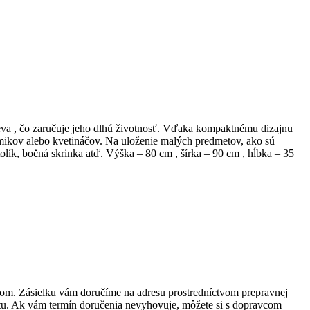
eva , čo zaručuje jeho dlhú životnosť. Vďaka kompaktnému dizajnu
ámikov alebo kvetináčov. Na uloženie malých predmetov, ako sú
olík, bočná skrinka atď. Výška – 80 cm , šírka – 90 cm , hĺbka – 35
rom. Zásielku vám doručíme na adresu prostredníctvom prepravnej
u. Ak vám termín doručenia nevyhovuje, môžete si s dopravcom