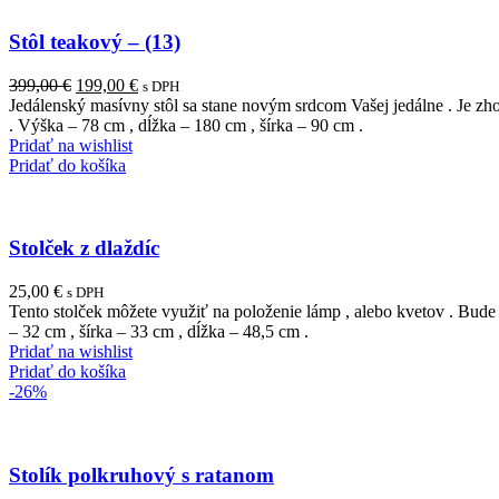
Stôl teakový – (13)
Pôvodná
Aktuálna
399,00
€
199,00
€
s DPH
cena
cena
Jedálenský masívny stôl sa stane novým srdcom Vašej jedálne . Je zh
bola:
je:
. Výška – 78 cm , dĺžka – 180 cm , šírka – 90 cm .
399,00 €.
199,00 €.
Pridať na wishlist
Pridať do košíka
Stolček z dlaždíc
25,00
€
s DPH
Tento stolček môžete využiť na položenie lámp , alebo kvetov . Bu
– 32 cm , šírka – 33 cm , dĺžka – 48,5 cm .
Pridať na wishlist
Pridať do košíka
-26%
Stolík polkruhový s ratanom