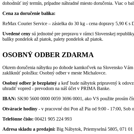
dohodnúť iný termín, prípadne náhradné miesto doručenia. Viac o ba
Cena za doručenie balíka:
ReMax Courier Service – zásielka do 30 kg - cena dopravy 5,90 € s
Uvedené ceny
sú jednotné pre prepravu v rámci Slovenskej republi
balíky pondelok až piatok, palety pondelok až piatok.
OSOBNÝ ODBER ZDARMA
Okrem doručenia nábytku po dohode kamkoľvek na Slovensko Vám
zakliknúť položku: Osobný odber v meste Michalovce.
Osobný odber je bezplatný
a keď bude nábytok pripravený k odovzd
uhradiť vopred - prevodom na náš účet v PRIMA Banke.
IBAN:
SK90 5600 0000 0059 3696 0001, ako VS použite prosím čís
Otváracie hodiny
- v pracovné dni Pon až Pia od 9:00 - 17:00, Sob 
Telefónne číslo:
00421 905 224 993
Adresa skladu a predajni:
Big Nábytok, Priemyselná 5805, 071 01