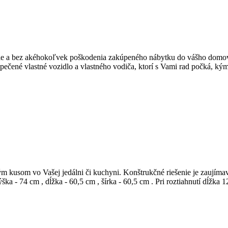
ejšie a bez akéhokoľvek poškodenia zakúpeného nábytku do vášho domo
čené vlastné vozidlo a vlastného vodiča, ktorí s Vami rad počká, kým s
ným kusom vo Vašej jedálni či kuchyni. Konštrukčné riešenie je zaují
ška - 74 cm , dĺžka - 60,5 cm , šírka - 60,5 cm . Pri roztiahnutí dĺžka 1