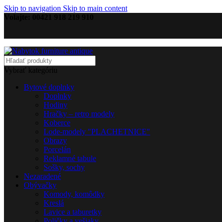
Skip to navigation
Skip to main content
Volajte: 00421 918 219 910
Vybrať kategóriu
Bytové doplnky
Doplnky
Hodiny
Hračky – retro modely
Koberce
Lode-modely "PLACHETNICE"
Obrazy
Porcelán
Reklamné tabule
Sošky, sochy
Nezaradené
Obývačky
Komody, komôdky
Kreslá
Lavice a taburetky
Poličky a vešiaky