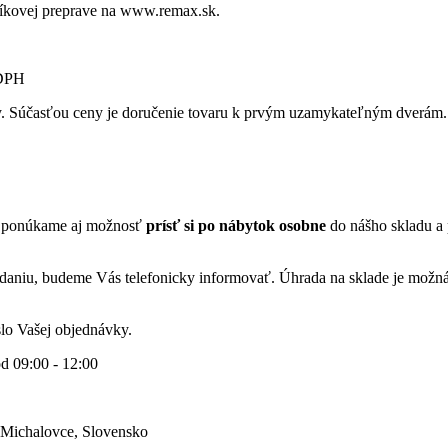
líkovej preprave na www.remax.sk.
 DPH
ky. Súčasťou ceny je doručenie tovaru k prvým uzamykateľným dverám.
 ponúkame aj možnosť
prísť si po nábytok osobne
do nášho skladu a 
aniu, budeme Vás telefonicky informovať. Úhrada na sklade je možná
lo Vašej objednávky.
od 09:00 - 12:00
 Michalovce, Slovensko