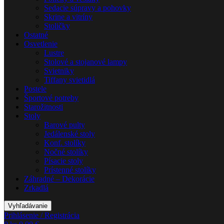
Sedacie súpravy a pohovky
Skrine a vitríny
Stoličky
Ostatné
Osvetlenie
Lustre
Stolové a stojanové lampy
Svietniky
Tiffany svietidlá
Postele
Športové potreby
Starožitnosti
Stoly
Barové pulty
Jedálenské stoly
Konf. stolíky
Nočné stolíky
Písacie stoly
Prístenné stolíky
Záhradné – Dekorácie
Zrkadlá
Vyhľadávanie
Prihlásenie / Registrácia