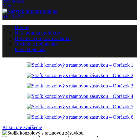
0
ks
0,00
€
Menu
0
ks
0,00
€
Domov
Naša ponuka produktov
Doprava a preprava zadarmo
Obchodné podmienky
Kontaktujte nás
Klikni pre zväčšenie