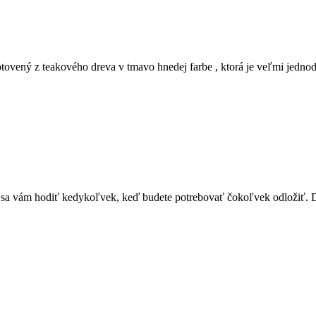
otovený z teakového dreva v tmavo hnedej farbe , ktorá je veľmi jedn
de sa vám hodiť kedykoľvek, keď budete potrebovať čokoľvek odložiť.