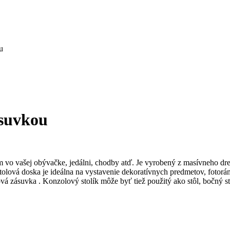
u
ásuvkou
 vo vašej obývačke, jedálni, chodby atď. Je vyrobený z masívneho dr
tolová doska je ideálna na vystavenie dekoratívnych predmetov, fotor
vá zásuvka . Konzolový stolík môže byť tiež použitý ako stôl, bočný st