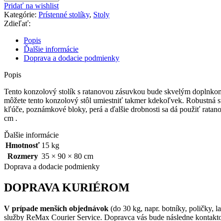
Stolík
Pridať na wishlist
konzolový
Kategórie:
Prístenné stolíky
,
Stoly
s
Zdieľať:
ratanovou
zásuvkou
Popis
Ďalšie informácie
Doprava a dodacie podmienky
Popis
Tento konzolový stolík s ratanovou zásuvkou bude skvelým doplnkom
môžete tento konzolový stôl umiestniť takmer kdekoľvek. Robustná s
kľúče, poznámkové bloky, perá a ďalšie drobnosti sa dá použiť ratano
cm .
Ďalšie informácie
Hmotnosť
15 kg
Rozmery
35 × 90 × 80 cm
Doprava a dodacie podmienky
DOPRAVA KURIÉROM
V prípade menších objednávok
(do 30 kg, napr. botníky, poličky,
služby ReMax Courier Service. Dopravca vás bude následne kontakt