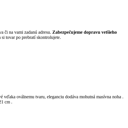
va či na vami zadanú adresu.
Zabezpečujeme dopravu vetšieho
i tovar po prebratí skontrolujete.
mavé vďaka oválnemu tvaru, eleganciu dodáva mohutná masívna noha .
21 cm .