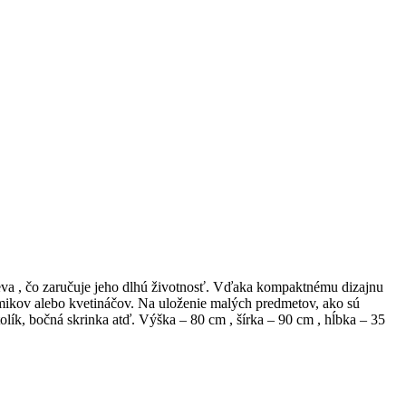
eva , čo zaručuje jeho dlhú životnosť. Vďaka kompaktnému dizajnu
ámikov alebo kvetináčov. Na uloženie malých predmetov, ako sú
olík, bočná skrinka atď. Výška – 80 cm , šírka – 90 cm , hĺbka – 35