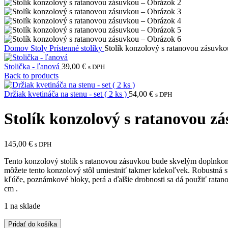
Domov
Stoly
Prístenné stolíky
Stolík konzolový s ratanovou zásuvko
Stolička - ľanová
39,00
€
s DPH
Back to products
Držiak kvetináča na stenu - set ( 2 ks )
54,00
€
s DPH
Stolík konzolový s ratanovou z
145,00
€
s DPH
Tento konzolový stolík s ratanovou zásuvkou bude skvelým doplnkom
môžete tento konzolový stôl umiestniť takmer kdekoľvek. Robustná s
kľúče, poznámkové bloky, perá a ďalšie drobnosti sa dá použiť ratano
cm .
1 na sklade
množstvo
Pridať do košíka