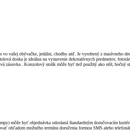
 vo vašej obývačke, jedálni, chodby atď. Je vyrobený z masívneho dr
tolová doska je ideálna na vystavenie dekoratívnych predmetov, fotor
vá zásuvka . Konzolový stolík môže byť tiež použitý ako stôl, bočný st
 lampy) môže byť objednávka odoslaná štandardným doručovacím kurié
ovať ohľadom možného termínu doručenia formou SMS alebo telefonát