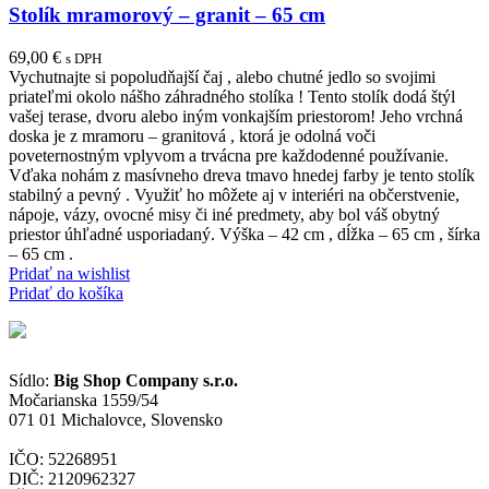
Stolík mramorový – granit – 65 cm
69,00
€
s DPH
Vychutnajte si popoludňajší čaj , alebo chutné jedlo so svojimi
priateľmi okolo nášho záhradného stolíka ! Tento stolík dodá štýl
vašej terase, dvoru alebo iným vonkajším priestorom! Jeho vrchná
doska je z mramoru – granitová , ktorá je odolná voči
poveternostným vplyvom a trvácna pre každodenné používanie.
Vďaka nohám z masívneho dreva tmavo hnedej farby je tento stolík
stabilný a pevný . Využiť ho môžete aj v interiéri na občerstvenie,
nápoje, vázy, ovocné misy či iné predmety, aby bol váš obytný
priestor úhľadné usporiadaný. Výška – 42 cm , dĺžka – 65 cm , šírka
– 65 cm .
Pridať na wishlist
Pridať do košíka
Sídlo:
Big Shop Company s.r.o.
Močarianska 1559/54
071 01 Michalovce, Slovensko
IČO: 52268951
DIČ: 2120962327