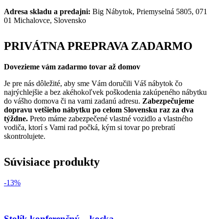
Adresa skladu a predajni:
Big Nábytok, Priemyselná 5805, 071
01 Michalovce, Slovensko
PRIVÁTNA PREPRAVA ZADARMO
Dovezieme vám zadarmo tovar až domov
Je pre nás dôležité, aby sme Vám doručili Váš nábytok čo
najrýchlejšie a bez akéhokoľvek poškodenia zakúpeného nábytku
do vášho domova či na vami zadanú adresu.
Zabezpečujeme
dopravu vetšieho nábytku po celom Slovensku raz za dva
týždne.
Preto máme zabezpečené vlastné vozidlo a vlastného
vodiča, ktorí s Vami rad počká, kým si tovar po prebratí
skontrolujete.
Súvisiace produkty
-13%
Stolík konferenčný – kocka