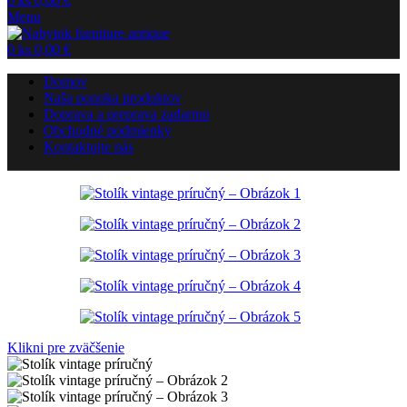
0
ks
0,00
€
Menu
0
ks
0,00
€
Domov
Naša ponuka produktov
Doprava a preprava zadarmo
Obchodné podmienky
Kontaktujte nás
Klikni pre zväčšenie