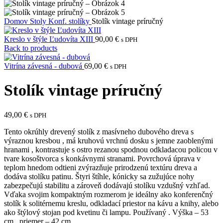
Domov
Stoly
Konf. stolíky
Stolík vintage príručný
Kreslo v štýle Ľudovíta XIII
90,00
€
s DPH
Back to products
Vitrína závesná - dubová
69,00
€
s DPH
Stolík vintage príručný
49,00
€
s DPH
Tento okrúhly drevený stolík z masívneho dubového dreva s
výraznou kresbou , má kruhovú vrchnú dosku s jemne zaoblenými
hranami , kontrastuje s ostro rezanou spodnou odkladacou policou v
tvare kosoštvorca s konkávnymi stranami. Povrchová úprava v
teplom hnedom odtieni zvýrazňuje prirodzenú textúru dreva a
dodáva stolíku patinu. Štyri štíhle, kónicky sa zužujúce nohy
zabezpečujú stabilitu a zároveň dodávajú stolíku vzdušný vzhľad.
Vďaka svojim kompaktným rozmerom je ideálny ako konferenčný
stolík k solitérnemu kreslu, odkladací priestor na kávu a knihy, alebo
ako štýlový stojan pod kvetinu či lampu. Používaný . Výška – 53
cm , priemer – 42 cm .