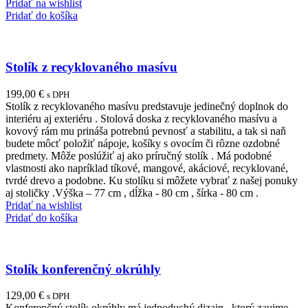
Pridať na wishlist
Pridať do košíka
Stolík z recyklovaného masívu
199,00
€
s DPH
Stolík z recyklovaného masívu predstavuje jedinečný doplnok do
interiéru aj exteriéru . Stolová doska z recyklovaného masívu a
kovový rám mu prináša potrebnú pevnosť a stabilitu, a tak si naň
budete môcť položiť nápoje, košíky s ovocím či rôzne ozdobné
predmety. Môže poslúžiť aj ako príručný stolík . Má podobné
vlastnosti ako napríklad tíkové, mangové, akáciové, recyklované,
tvrdé drevo a podobne. Ku stolíku si môžete vybrať z našej ponuky
aj stoličky .Výška – 77 cm , dĺžka - 80 cm , šírka - 80 cm .
Pridať na wishlist
Pridať do košíka
Stolík konferenčný okrúhly
129,00
€
s DPH
Konferenčný stolík okrúhly má jednoduchý dizajn , ktorý zaujme