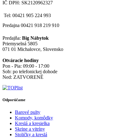
IČ DPH: SK2120962327
Tel: 00421 905 224 993
Predajna 00421 918 219 910
Predajňa:
Big Nábytok
Priemyselná 5805
071 01 Michalovce, Slovensko
Otváracie hodiny
Pon - Pia: 09:00 - 17:00
Sob: po telefonickej dohode
Ned: ZATVORENÉ
Odporúčame
Barové pulty
Komody, komôdky
Kreslá a kresielka
Skrine a vitríny
Stoličky a kreslá