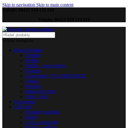
Skip to navigation
Skip to main content
Volajte: 00421 918 219 910
Volajte: 00421 918 219 910
Vybrať kategóriu
Bytové doplnky
Doplnky
Hodiny
Hračky – retro modely
Koberce
Lode-modely "PLACHETNICE"
Obrazy
Porcelán
Reklamné tabule
Sošky, sochy
Nezaradené
Obývačky
Komody, komôdky
Kreslá
Lavice a taburetky
Poličky a vešiaky