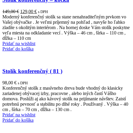
Pôvodná
Aktuálna
149,00
€
129,00
€
s DPH
cena
cena
Moderný konferenčný stolík sa stane nenahraditeľným prvkom vo
bola:
je:
Vašej obývačke . Je veľmi príjemný na pohľad , navyše ho ľahko
149,00 €.
129,00 €.
zladíte s okolitým interiérom . Na hornej doske Vám stolík poskytne
veľa miesta na odkladanie vecí . Výška – 46 cm , šírka – 110 cm ,
dĺžka – 110 cm
Pridať na wishlist
Pridať do košíka
Stolík konferenčný ( 81 )
98,00
€
s DPH
Konferenčný stolík z masívneho dreva bude vhodný do klasicky
zariadenej obývacej izby, pracovne , alebo iných častí Vášho
domova. Poslúži aj ako kávový stolík na prijímanie návštev. Zaistí
potrebnú pevnosť a stabilitu po dlhé roky . Používaný . Výška – 40
cm , šírka – 70 cm , dĺžka – 130 cm .
Pridať na wishlist
Pridať do košíka