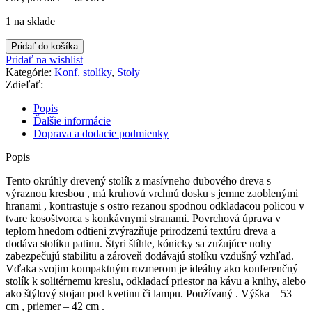
1 na sklade
množstvo
Pridať do košíka
Stolík
Pridať na wishlist
vintage
Kategórie:
Konf. stolíky
,
Stoly
príručný
Zdieľať:
Popis
Ďalšie informácie
Doprava a dodacie podmienky
Popis
Tento okrúhly drevený stolík z masívneho dubového dreva s
výraznou kresbou , má kruhovú vrchnú dosku s jemne zaoblenými
hranami , kontrastuje s ostro rezanou spodnou odkladacou policou v
tvare kosoštvorca s konkávnymi stranami. Povrchová úprava v
teplom hnedom odtieni zvýrazňuje prirodzenú textúru dreva a
dodáva stolíku patinu. Štyri štíhle, kónicky sa zužujúce nohy
zabezpečujú stabilitu a zároveň dodávajú stolíku vzdušný vzhľad.
Vďaka svojim kompaktným rozmerom je ideálny ako konferenčný
stolík k solitérnemu kreslu, odkladací priestor na kávu a knihy, alebo
ako štýlový stojan pod kvetinu či lampu. Používaný . Výška – 53
cm , priemer – 42 cm .