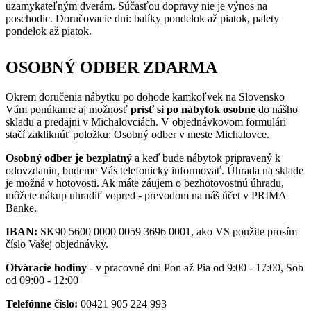
uzamykateľným dverám. Súčasťou dopravy nie je výnos na
poschodie. Doručovacie dni: balíky pondelok až piatok, palety
pondelok až piatok.
OSOBNÝ ODBER ZDARMA
Okrem doručenia nábytku po dohode kamkoľvek na Slovensko
Vám ponúkame aj možnosť
prísť si po nábytok osobne
do nášho
skladu a predajni v Michalovciách. V objednávkovom formulári
stačí zakliknúť položku: Osobný odber v meste Michalovce.
Osobný odber je bezplatný
a keď bude nábytok pripravený k
odovzdaniu, budeme Vás telefonicky informovať. Úhrada na sklade
je možná v hotovosti. Ak máte záujem o bezhotovostnú úhradu,
môžete nákup uhradiť vopred - prevodom na náš účet v PRIMA
Banke.
IBAN:
SK90 5600 0000 0059 3696 0001, ako VS použite prosím
číslo Vašej objednávky.
Otváracie hodiny
- v pracovné dni Pon až Pia od 9:00 - 17:00, Sob
od 09:00 - 12:00
Telefónne číslo:
00421 905 224 993