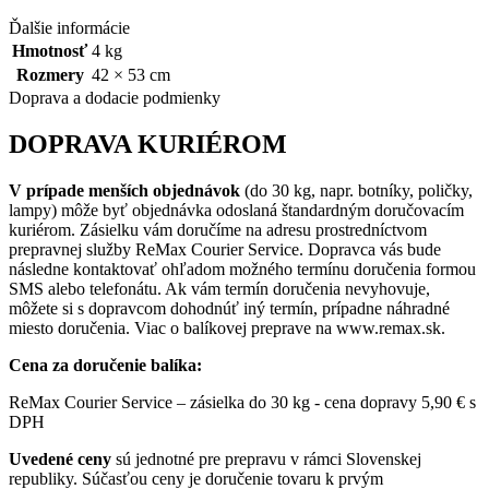
Ďalšie informácie
Hmotnosť
4 kg
Rozmery
42 × 53 cm
Doprava a dodacie podmienky
DOPRAVA KURIÉROM
V prípade menších objednávok
(do 30 kg, napr. botníky, poličky,
lampy) môže byť objednávka odoslaná štandardným doručovacím
kuriérom. Zásielku vám doručíme na adresu prostredníctvom
prepravnej služby ReMax Courier Service. Dopravca vás bude
následne kontaktovať ohľadom možného termínu doručenia formou
SMS alebo telefonátu. Ak vám termín doručenia nevyhovuje,
môžete si s dopravcom dohodnúť iný termín, prípadne náhradné
miesto doručenia. Viac o balíkovej preprave na www.remax.sk.
Cena za doručenie balíka:
ReMax Courier Service – zásielka do 30 kg - cena dopravy 5,90 € s
DPH
Uvedené ceny
sú jednotné pre prepravu v rámci Slovenskej
republiky. Súčasťou ceny je doručenie tovaru k prvým