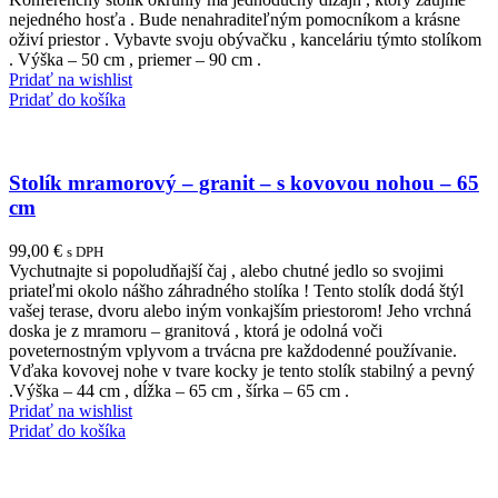
nejedného hosťa . Bude nenahraditeľným pomocníkom a krásne
oživí priestor . Vybavte svoju obývačku , kanceláriu týmto stolíkom
. Výška – 50 cm , priemer – 90 cm .
Pridať na wishlist
Pridať do košíka
Stolík mramorový – granit – s kovovou nohou – 65
cm
99,00
€
s DPH
Vychutnajte si popoludňajší čaj , alebo chutné jedlo so svojimi
priateľmi okolo nášho záhradného stolíka ! Tento stolík dodá štýl
vašej terase, dvoru alebo iným vonkajším priestorom! Jeho vrchná
doska je z mramoru – granitová , ktorá je odolná voči
poveternostným vplyvom a trvácna pre každodenné používanie.
Vďaka kovovej nohe v tvare kocky je tento stolík stabilný a pevný
.Výška – 44 cm , dĺžka – 65 cm , šírka – 65 cm .
Pridať na wishlist
Pridať do košíka