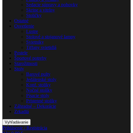
Sedacie súpravy a pohovky
Skrine a vitríny
Stoličky
Ostatné
Osvetlenie
Lustre
Stolové a stojanové lampy
Svietniky
Tiffany svietidlá
Postele
Športové potreby
Starožitnosti
Stoly
Barové pulty
Jedálenské stoly
Konf. stolíky
Nočné stolíky
Písacie stoly
Prístenné stolíky
Záhradné – Dekorácie
Zrkadlá
Vyhľadávanie
Prihlásenie / Registrácia