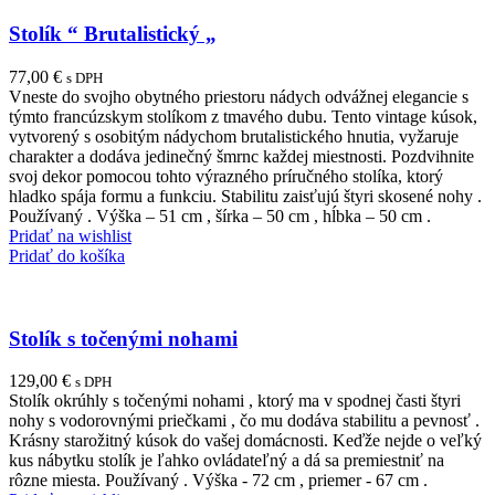
Stolík “ Brutalistický „
77,00
€
s DPH
Vneste do svojho obytného priestoru nádych odvážnej elegancie s
týmto francúzskym stolíkom z tmavého dubu. Tento vintage kúsok,
vytvorený s osobitým nádychom brutalistického hnutia, vyžaruje
charakter a dodáva jedinečný šmrnc každej miestnosti. Pozdvihnite
svoj dekor pomocou tohto výrazného príručného stolíka, ktorý
hladko spája formu a funkciu. Stabilitu zaisťujú štyri skosené nohy .
Používaný . Výška – 51 cm , šírka – 50 cm , hĺbka – 50 cm .
Pridať na wishlist
Pridať do košíka
Stolík s točenými nohami
129,00
€
s DPH
Stolík okrúhly s točenými nohami , ktorý ma v spodnej časti štyri
nohy s vodorovnými priečkami , čo mu dodáva stabilitu a pevnosť .
Krásny starožitný kúsok do vašej domácnosti. Keďže nejde o veľký
kus nábytku stolík je ľahko ovládateľný a dá sa premiestniť na
rôzne miesta. Používaný . Výška - 72 cm , priemer - 67 cm .