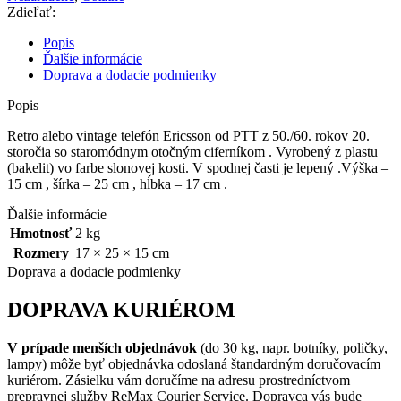
"
Zdieľať:
Popis
Ďalšie informácie
Doprava a dodacie podmienky
Popis
Retro alebo vintage telefón Ericsson od PTT z 50./60. rokov 20.
storočia so staromódnym otočným ciferníkom . Vyrobený z plastu
(bakelit) vo farbe slonovej kosti. V spodnej časti je lepený .Výška –
15 cm , šírka – 25 cm , hĺbka – 17 cm .
Ďalšie informácie
Hmotnosť
2 kg
Rozmery
17 × 25 × 15 cm
Doprava a dodacie podmienky
DOPRAVA KURIÉROM
V prípade menších objednávok
(do 30 kg, napr. botníky, poličky,
lampy) môže byť objednávka odoslaná štandardným doručovacím
kuriérom. Zásielku vám doručíme na adresu prostredníctvom
prepravnej služby ReMax Courier Service. Dopravca vás bude