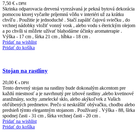
7,50
€
s DPH
Skrinka odparovacia drevená vyrezávaná je pekná bytová dekorácia
pomocou ktorej vyčaríte príjemnú vôňu v interiéri už za krátku
chvíľu . Použitie je jednoduché . Stačí zapáliť čajovú sviečku , do
vrchnej nádobky vložiť vonný vosk , alebo vodu s éterickým olejom
a po chvíli si môžete užívať blahodárne účinky aromaterapie .
Výška - 17 cm , šírka 21 cm , hĺbka - 18 cm .
Pridať na wishlist
Pridať do košíka
Stojan na rastliny
20,00
€
s DPH
Tento drevený stojan na rastliny bude dokonalým akcentom pre
každú miestnosť a je navrhnutý pre izbové rastliny ,alebo kvetinové
aranžmány, sochy ,umelecké sklo, alebo akýkoľvek z Vašich
obľúbených predmetov. Prečo si neskrášliť obývačku, chodbu alebo
predsieň týmto elegantným stojanom . Používaný . Výška - 88, šírka
spodnej časti - 31 cm , šírka vrchnej časti - 20 cm .
Pridať na wishlist
Pridať do košíka