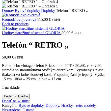
Domov
Bytové doplnky
Doplnky
Telefón “ RETRO „
Komoda dvojdverová
115,00
€
s DPH
Back to products
Hodiny starožitné nástenné GLORIA
89,00
€
s DPH
Telefón “ RETRO „
50,00
€
s DPH
Retro alebo vintage telefón Ericsson od PTT z 50./60. rokov 20.
storočia so staromódnym otočným ciferníkom . Vyrobený z plastu
(bakelit) vo farbe slonovej kosti. V spodnej časti je lepený .Výška –
15 cm , šírka – 25 cm , hĺbka – 17 cm .
1 na sklade
množstvo
Pridať do košíka
Telefón
Pridať na wishlist
"
Kategórií:
Bytové doplnky
,
Doplnky
,
Hračky - retro modely
,
RETRO
Nezaradené
,
Ostatné