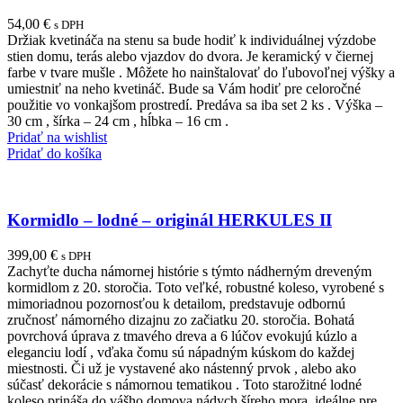
54,00
€
s DPH
Držiak kvetináča na stenu sa bude hodiť k individuálnej výzdobe
stien domu, terás alebo vjazdov do dvora. Je keramický v čiernej
farbe v tvare mušle . Môžete ho nainštalovať do ľubovoľnej výšky a
umiestniť na neho kvetináč. Bude sa Vám hodiť pre celoročné
použitie vo vonkajšom prostredí. Predáva sa iba set 2 ks . Výška –
30 cm , šírka – 24 cm , hĺbka – 16 cm .
Pridať na wishlist
Pridať do košíka
Kormidlo – lodné – originál HERKULES II
399,00
€
s DPH
Zachyťte ducha námornej histórie s týmto nádherným dreveným
kormidlom z 20. storočia. Toto veľké, robustné koleso, vyrobené s
mimoriadnou pozornosťou k detailom, predstavuje odbornú
zručnosť námorného dizajnu zo začiatku 20. storočia. Bohatá
povrchová úprava z tmavého dreva a 6 lúčov evokujú kúzlo a
eleganciu lodí , vďaka čomu sú nápadným kúskom do každej
miestnosti. Či už je vystavené ako nástenný prvok , alebo ako
súčasť dekorácie s námornou tematikou . Toto starožitné lodné
koleso prináša do vášho domova nádych šíreho mora, ideálne pre