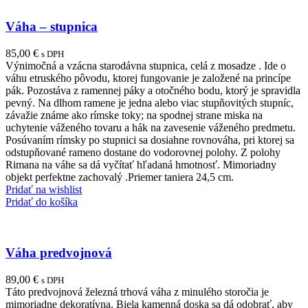
Váha – stupnica
85,00
€
s DPH
Výnimočná a vzácna starodávna stupnica, celá z mosadze . Ide o
váhu etruského pôvodu, ktorej fungovanie je založené na princípe
pák. Pozostáva z ramennej páky a otočného bodu, ktorý je spravidla
pevný. Na dlhom ramene je jedna alebo viac stupňovitých stupníc,
závažie známe ako rímske toky; na spodnej strane miska na
uchytenie váženého tovaru a hák na zavesenie váženého predmetu.
Posúvaním rímsky po stupnici sa dosiahne rovnováha, pri ktorej sa
odstupňované rameno dostane do vodorovnej polohy. Z polohy
Rimana na váhe sa dá vyčítať hľadaná hmotnosť. Mimoriadny
objekt perfektne zachovalý .Priemer taniera 24,5 cm.
Pridať na wishlist
Pridať do košíka
Váha predvojnová
89,00
€
s DPH
Táto predvojnová železná trhová váha z minulého storočia je
mimoriadne dekoratívna. Biela kamenná doska sa dá odobrať, aby