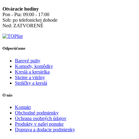
Otváracie hodiny
Pon - Pia: 09:00 - 17:00
Sob: po telefonickej dohode
Ned: ZATVORENÉ
Odporúčame
Barové pulty
Komody, komôdky
Kreslá a kresielka
Skrine a vitríny
Stoličky a kreslá
O nás
Kontakt
Obchodné podmienky
Ochrana osobných údajov
Produkty v našej ponuke
Doprava a dodacie podmienky