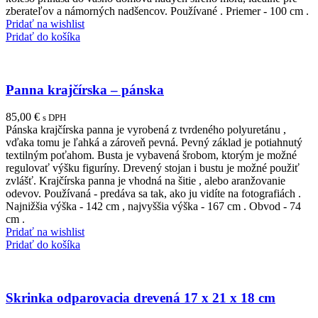
zberateľov a námorných nadšencov. Používané . Priemer - 100 cm .
Pridať na wishlist
Pridať do košíka
Panna krajčírska – pánska
85,00
€
s DPH
Pánska krajčírska panna je vyrobená z tvrdeného polyuretánu ,
vďaka tomu je ľahká a zároveň pevná. Pevný základ je potiahnutý
textilným poťahom. Busta je vybavená šrobom, ktorým je možné
regulovať výšku figuríny. Drevený stojan i bustu je možné použiť
zvlášť. Krajčírska panna je vhodná na šitie , alebo aranžovanie
odevov. Používaná - predáva sa tak, ako ju vidíte na fotografiách .
Najnižšia výška - 142 cm , najvyššia výška - 167 cm . Obvod - 74
cm .
Pridať na wishlist
Pridať do košíka
Skrinka odparovacia drevená 17 x 21 x 18 cm