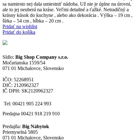
sa namiesto nej dala umiestniť nádoba. Už nie je úplne na úrovni,
ale to jej neuberá na kráse. Veľmi detailné a ťažké. Netradičný a
krásny kúsok do kuchyne , alebo ako dekorácia . Výška – 19 cm ,
šírka – 54 cm , hĺbka – 20 cm .
Pridať na wishlist
Pridať do košíka
Sídlo:
Big Shop Company s.r.o.
Močarianska 1559/54
071 01 Michalovce, Slovensko
IČO: 52268951
DIČ: 2120962327
IČ DPH: SK2120962327
Tel: 00421 905 224 993
Predajna 00421 918 219 910
Predajňa:
Big Nábytok
Priemyselná 5805
071 01 Michalovce, Slovensko