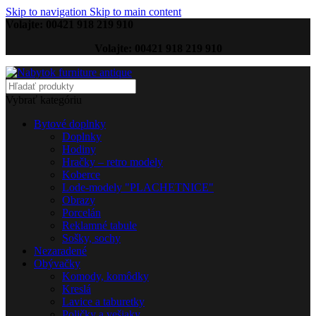
Skip to navigation
Skip to main content
Volajte: 00421 918 219 910
Volajte: 00421 918 219 910
Vybrať kategóriu
Bytové doplnky
Doplnky
Hodiny
Hračky – retro modely
Koberce
Lode-modely "PLACHETNICE"
Obrazy
Porcelán
Reklamné tabule
Sošky, sochy
Nezaradené
Obývačky
Komody, komôdky
Kreslá
Lavice a taburetky
Poličky a vešiaky