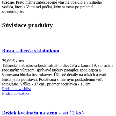
týždne.
Preto máme zabezpečené vlastné vozidlo a vlastného
vodiča, ktorí s Vami rad počká, kým si tovar po prebratí
skontrolujete.
Súvisiace produkty
Busta – dievča s klobúkom
39,00
€
s DPH
Talianska alabastrová busta mladého dievčaťa z konca 19. storočia s
radostným výrazom, splývavé kučery padajúce spod čepca a
šnurovaná blúzka bez rukávov. Úžasné detaily na rukách a tvári.
Busta je na podstavci. Používaná s miernym poškodením viď.
fotografie. Výška - 37 cm , priemer podstavca - 13 cm .
Pridať na wishlist
Pridať do košíka
Držiak kvetináča na stenu – set ( 2 ks )