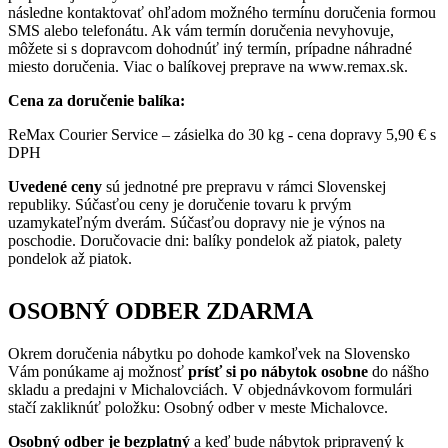
následne kontaktovať ohľadom možného termínu doručenia formou
SMS alebo telefonátu. Ak vám termín doručenia nevyhovuje,
môžete si s dopravcom dohodnúť iný termín, prípadne náhradné
miesto doručenia. Viac o balíkovej preprave na www.remax.sk.
Cena za doručenie balíka:
ReMax Courier Service – zásielka do 30 kg - cena dopravy 5,90 € s
DPH
Uvedené ceny
sú jednotné pre prepravu v rámci Slovenskej
republiky. Súčasťou ceny je doručenie tovaru k prvým
uzamykateľným dverám. Súčasťou dopravy nie je výnos na
poschodie. Doručovacie dni: balíky pondelok až piatok, palety
pondelok až piatok.
OSOBNÝ ODBER ZDARMA
Okrem doručenia nábytku po dohode kamkoľvek na Slovensko
Vám ponúkame aj možnosť
prísť si po nábytok osobne
do nášho
skladu a predajni v Michalovciách. V objednávkovom formulári
stačí zakliknúť položku: Osobný odber v meste Michalovce.
Osobný odber je bezplatný
a keď bude nábytok pripravený k