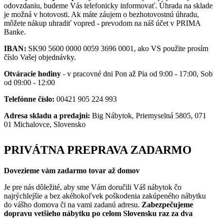
odovzdaniu, budeme Vás telefonicky informovať. Úhrada na sklade
je možná v hotovosti. Ak máte záujem o bezhotovostnú úhradu,
môžete nákup uhradiť vopred - prevodom na náš účet v PRIMA
Banke.
IBAN:
SK90 5600 0000 0059 3696 0001, ako VS použite prosím
číslo Vašej objednávky.
Otváracie hodiny
- v pracovné dni Pon až Pia od 9:00 - 17:00, Sob
od 09:00 - 12:00
Telefónne číslo:
00421 905 224 993
Adresa skladu a predajni:
Big Nábytok, Priemyselná 5805, 071
01 Michalovce, Slovensko
PRIVÁTNA PREPRAVA ZADARMO
Dovezieme vám zadarmo tovar až domov
Je pre nás dôležité, aby sme Vám doručili Váš nábytok čo
najrýchlejšie a bez akéhokoľvek poškodenia zakúpeného nábytku
do vášho domova či na vami zadanú adresu.
Zabezpečujeme
dopravu vetšieho nábytku po celom Slovensku raz za dva