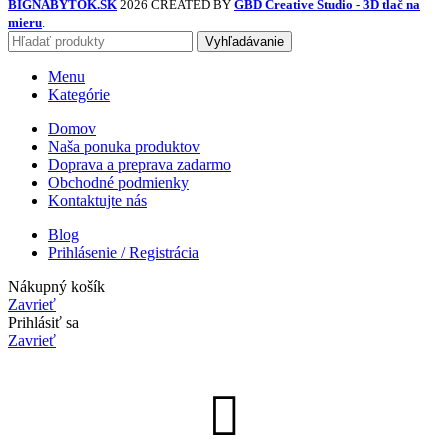
BIGNABYTOK.SK
2026 CREATED BY
GBD Creative Studio - 3D tlač na
mieru
.
Vyhľadávanie
Menu
Kategórie
Domov
Naša ponuka produktov
Doprava a preprava zadarmo
Obchodné podmienky
Kontaktujte nás
Blog
Prihlásenie / Registrácia
Nákupný košík
Zavrieť
Prihlásiť sa
Zavrieť