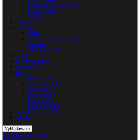
Sedacie súpravy a pohovky
Skrine a vitríny
Stoličky
Ostatné
Osvetlenie
Lustre
Stolové a stojanové lampy
Svietniky
Tiffany svietidlá
Postele
Športové potreby
Starožitnosti
Stoly
Barové pulty
Jedálenské stoly
Konf. stolíky
Nočné stolíky
Písacie stoly
Prístenné stolíky
Záhradné – Dekorácie
Zrkadlá
Vyhľadávanie
Prihlásenie / Registrácia