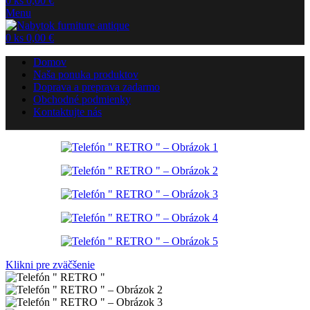
0
ks
0,00
€
Menu
0
ks
0,00
€
Domov
Naša ponuka produktov
Doprava a preprava zadarmo
Obchodné podmienky
Kontaktujte nás
Klikni pre zväčšenie