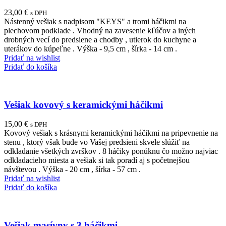
23,00
€
s DPH
Nástenný vešiak s nadpisom "KEYS" a tromi háčikmi na
plechovom podklade . Vhodný na zavesenie kľúčov a iných
drobných vecí do predsiene a chodby , utierok do kuchyne a
uterákov do kúpeľne . Výška - 9,5 cm , šírka - 14 cm .
Pridať na wishlist
Pridať do košíka
Vešiak kovový s keramickými háčikmi
15,00
€
s DPH
Kovový vešiak s krásnymi keramickými háčikmi na pripevnenie na
stenu , ktorý však bude vo Vašej predsieni skvele slúžiť na
odkladanie všetkých zvrškov . 8 háčiky ponúknu čo možno najviac
odkladacieho miesta a vešiak si tak poradí aj s početnejšou
návštevou . Výška - 20 cm , šírka - 57 cm .
Pridať na wishlist
Pridať do košíka
Vešiak masívny s 3 háčikmi