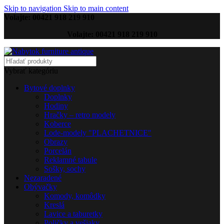
Skip to navigation
Skip to main content
Volajte: 00421 918 219 910
Volajte: 00421 918 219 910
Vybrať kategóriu
Bytové doplnky
Doplnky
Hodiny
Hračky – retro modely
Koberce
Lode-modely "PLACHETNICE"
Obrazy
Porcelán
Reklamné tabule
Sošky, sochy
Nezaradené
Obývačky
Komody, komôdky
Kreslá
Lavice a taburetky
Poličky a vešiaky