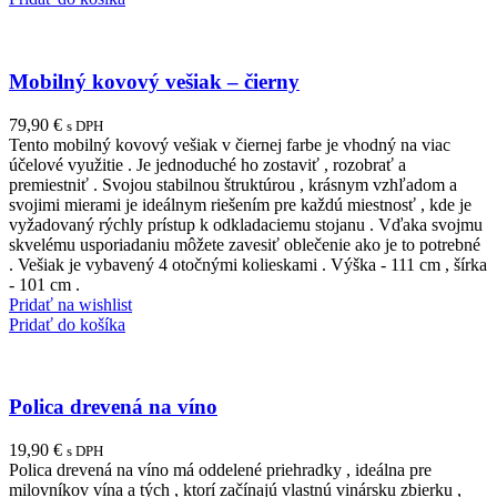
Mobilný kovový vešiak – čierny
79,90
€
s DPH
Tento mobilný kovový vešiak v čiernej farbe je vhodný na viac
účelové využitie . Je jednoduché ho zostaviť , rozobrať a
premiestniť . Svojou stabilnou štruktúrou , krásnym vzhľadom a
svojimi mierami je ideálnym riešením pre každú miestnosť , kde je
vyžadovaný rýchly prístup k odkladaciemu stojanu . Vďaka svojmu
skvelému usporiadaniu môžete zavesiť oblečenie ako je to potrebné
. Vešiak je vybavený 4 otočnými kolieskami . Výška - 111 cm , šírka
- 101 cm .
Pridať na wishlist
Pridať do košíka
Polica drevená na víno
19,90
€
s DPH
Polica drevená na víno má oddelené priehradky , ideálna pre
milovníkov vína a tých , ktorí začínajú vlastnú vinársku zbierku ,