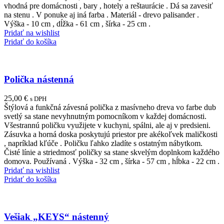
vhodná pre domácnosti , bary , hotely a reštaurácie . Dá sa zavesiť
na stenu . V ponuke aj iná farba . Materiál - drevo palisander .
Výška - 10 cm , dĺžka - 61 cm , šírka - 25 cm .
Pridať na wishlist
Pridať do košíka
Polička nástenná
25,00
€
s DPH
Štýlová a funkčná závesná polička z masívneho dreva vo farbe dub
svetlý sa stane nevyhnutným pomocníkom v každej domácnosti.
Všestrannú poličku využijete v kuchyni, spálni, ale aj v predsieni.
Zásuvka a horná doska poskytujú priestor pre akékoľvek maličkosti
, napríklad kľúče . Poličku ľahko zladíte s ostatným nábytkom.
Čisté línie a striedmosť poličky sa stane skvelým doplnkom každého
domova. Používaná . Výška - 32 cm , šírka - 57 cm , hĺbka - 22 cm .
Pridať na wishlist
Pridať do košíka
Vešiak „KEYS“ nástenný