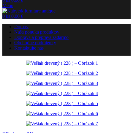
0
ks
0,00
€
Menu
0
ks
0,00
€
Domov
Naša ponuka produktov
Doprava a preprava zadarmo
Obchodné podmienky
Kontaktujte nás