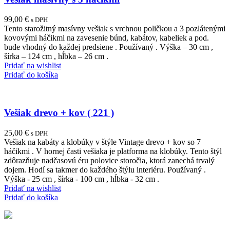
99,00
€
s DPH
Tento starožitný masívny vešiak s vrchnou poličkou a 3 pozlátenými
kovovými háčikmi na zavesenie búnd, kabátov, kabeliek a pod.
bude vhodný do každej predsiene . Používaný . Výška – 30 cm ,
šírka – 124 cm , hĺbka – 26 cm .
Pridať na wishlist
Pridať do košíka
Vešiak drevo + kov ( 221 )
25,00
€
s DPH
Vešiak na kabáty a klobúky v štýle Vintage drevo + kov so 7
háčikmi . V hornej časti vešiaka je platforma na klobúky. Tento štýl
zdôrazňuje nadčasovú éru polovice storočia, ktorá zanechá trvalý
dojem. Hodí sa takmer do každého štýlu interiéru. Používaný .
Výška - 25 cm , šírka - 100 cm , hĺbka - 32 cm .
Pridať na wishlist
Pridať do košíka