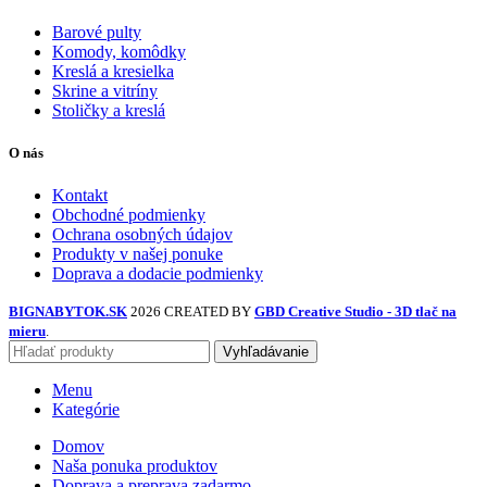
Barové pulty
Komody, komôdky
Kreslá a kresielka
Skrine a vitríny
Stoličky a kreslá
O nás
Kontakt
Obchodné podmienky
Ochrana osobných údajov
Produkty v našej ponuke
Doprava a dodacie podmienky
BIGNABYTOK.SK
2026 CREATED BY
GBD Creative Studio - 3D tlač na
mieru
.
Vyhľadávanie
Menu
Kategórie
Domov
Naša ponuka produktov
Doprava a preprava zadarmo