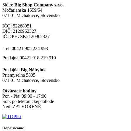
Sídlo:
Big Shop Company s.r.o.
Močarianska 1559/54
071 01 Michalovce, Slovensko
IČO: 52268951
DIČ: 2120962327
IČ DPH: SK2120962327
Tel: 00421 905 224 993
Predajna 00421 918 219 910
Predajňa:
Big Nábytok
Priemyselná 5805
071 01 Michalovce, Slovensko
Otváracie hodiny
Pon - Pia: 09:00 - 17:00
Sob: po telefonickej dohode
Ned: ZATVORENÉ
Odporúčame