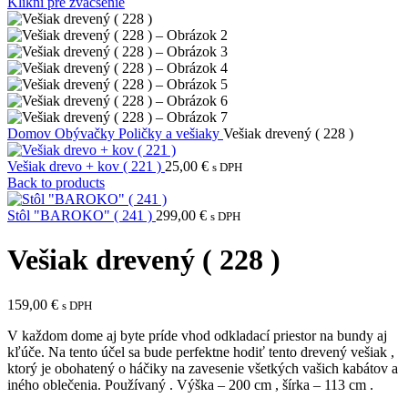
Klikni pre zväčšenie
Domov
Obývačky
Poličky a vešiaky
Vešiak drevený ( 228 )
Vešiak drevo + kov ( 221 )
25,00
€
s DPH
Back to products
Stôl "BAROKO" ( 241 )
299,00
€
s DPH
Vešiak drevený ( 228 )
159,00
€
s DPH
V každom dome aj byte príde vhod odkladací priestor na bundy aj
kľúče. Na tento účel sa bude perfektne hodiť tento drevený vešiak ,
ktorý je obohatený o háčiky na zavesenie všetkých vašich kabátov a
iného oblečenia. Používaný . Výška – 200 cm , šírka – 113 cm .