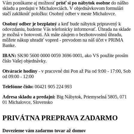
Vám ponúkame aj možnosť
prísť si po nábytok osobne
do nášho
skladu a predajni v Michalovciách. V objednávkovom formulári
stačí zakliknúť položku: Osobný odber v meste Michalovce.
Osobný odber je bezplatný
a keď bude nábytok pripravený k
odovzdaniu, budeme Vás telefonicky informovať. Úhrada na sklade
je možná v hotovosti. Ak máte záujem o bezhotovostnú úhradu,
môžete nákup uhradiť vopred - prevodom na náš účet v PRIMA
Banke.
IBAN:
SK90 5600 0000 0059 3696 0001, ako VS použite prosím
číslo Vašej objednávky.
Otváracie hodiny
- v pracovné dni Pon až Pia od 9:00 - 17:00, Sob
od 09:00 - 12:00
Telefónne číslo:
00421 905 224 993
Adresa skladu a predajni:
Big Nábytok, Priemyselná 5805, 071
01 Michalovce, Slovensko
PRIVÁTNA PREPRAVA ZADARMO
Dovezieme vám zadarmo tovar až domov