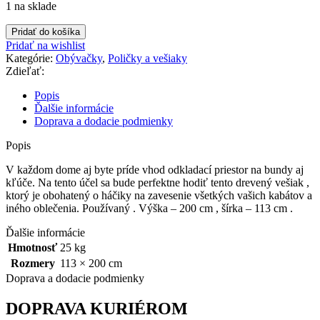
1 na sklade
množstvo
Pridať do košíka
Vešiak
Pridať na wishlist
drevený
Kategórie:
Obývačky
,
Poličky a vešiaky
(
Zdieľať:
228
)
Popis
Ďalšie informácie
Doprava a dodacie podmienky
Popis
V každom dome aj byte príde vhod odkladací priestor na bundy aj
kľúče. Na tento účel sa bude perfektne hodiť tento drevený vešiak ,
ktorý je obohatený o háčiky na zavesenie všetkých vašich kabátov a
iného oblečenia. Používaný . Výška – 200 cm , šírka – 113 cm .
Ďalšie informácie
Hmotnosť
25 kg
Rozmery
113 × 200 cm
Doprava a dodacie podmienky
DOPRAVA KURIÉROM