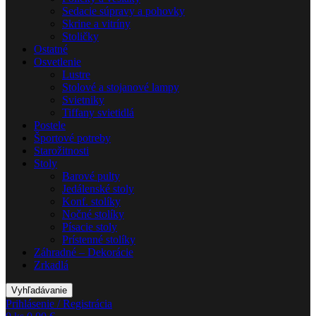
Sedacie súpravy a pohovky
Skrine a vitríny
Stoličky
Ostatné
Osvetlenie
Lustre
Stolové a stojanové lampy
Svietniky
Tiffany svietidlá
Postele
Športové potreby
Starožitnosti
Stoly
Barové pulty
Jedálenské stoly
Konf. stolíky
Nočné stolíky
Písacie stoly
Prístenné stolíky
Záhradné – Dekorácie
Zrkadlá
Vyhľadávanie
Prihlásenie / Registrácia