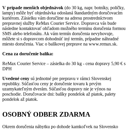
V prípade menších objednávok
(do 30 kg, napr. botníky, poličky,
lampy) môže byť objednávka odoslaná štandardným doručovacím
kuriérom. Zásielku vám doručíme na adresu prostredníctvom
prepravnej služby ReMax Courier Service. Dopravca vás bude
následne kontaktovať ohľadom možného termínu doručenia formou
SMS alebo telefonátu. Ak vám termín doručenia nevyhovuje,
môžete si s dopravcom dohodnúť iný termín, prípadne náhradné
miesto doručenia. Viac o balíkovej preprave na www.remax.sk.
Cena za doručenie balíka:
ReMax Courier Service – zásielka do 30 kg - cena dopravy 5,90 € s
DPH
Uvedené ceny
sú jednotné pre prepravu v rámci Slovenskej
republiky. Súčasťou ceny je doručenie tovaru k prvým
uzamykateľným dverám. Súčasťou dopravy nie je výnos na
poschodie. Doručovacie dni: balíky pondelok až piatok, palety
pondelok až piatok.
OSOBNÝ ODBER ZDARMA
Okrem doručenia nábytku po dohode kamkoľvek na Slovensko