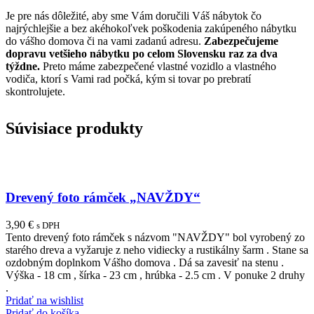
Je pre nás dôležité, aby sme Vám doručili Váš nábytok čo
najrýchlejšie a bez akéhokoľvek poškodenia zakúpeného nábytku
do vášho domova či na vami zadanú adresu.
Zabezpečujeme
dopravu vetšieho nábytku po celom Slovensku raz za dva
týždne.
Preto máme zabezpečené vlastné vozidlo a vlastného
vodiča, ktorí s Vami rad počká, kým si tovar po prebratí
skontrolujete.
Súvisiace produkty
Drevený foto rámček „NAVŽDY“
3,90
€
s DPH
Tento drevený foto rámček s názvom "NAVŽDY" bol vyrobený zo
starého dreva a vyžaruje z neho vidiecky a rustikálny šarm . Stane sa
ozdobným doplnkom Vášho domova . Dá sa zavesiť na stenu .
Výška - 18 cm , šírka - 23 cm , hrúbka - 2.5 cm . V ponuke 2 druhy
.
Pridať na wishlist
Pridať do košíka