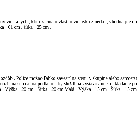
 vína a tých , ktorí začínajú vlastnú vinársku zbierku , vhodná pre dom
ka - 61 cm , šírka - 25 cm .
 ozdôb . Police možno ľahko zavesiť na stenu v skupine alebo samost
 uložiť na seba aj na podlahu, aby slúžili na vystavovanie a ukladani
 - Výška - 20 cm - Šírka - 20 cm Malá - Výška - 15 cm - Šírka - 15 cm