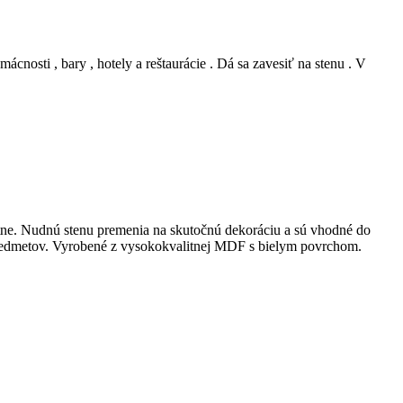
ácnosti , bary , hotely a reštaurácie . Dá sa zavesiť na stenu . V
atne. Nudnú stenu premenia na skutočnú dekoráciu a sú vhodné do
e predmetov. Vyrobené z vysokokvalitnej MDF s bielym povrchom.