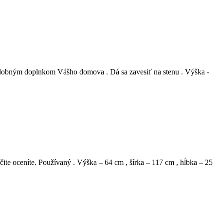
zdobným doplnkom Vášho domova . Dá sa zavesiť na stenu . Výška -
čite oceníte. Používaný . Výška – 64 cm , šírka – 117 cm , hĺbka – 25