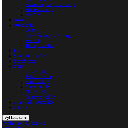
Sedacie súpravy a pohovky
Skrine a vitríny
Stoličky
Ostatné
Osvetlenie
Lustre
Stolové a stojanové lampy
Svietniky
Tiffany svietidlá
Postele
Športové potreby
Starožitnosti
Stoly
Barové pulty
Jedálenské stoly
Konf. stolíky
Nočné stolíky
Písacie stoly
Prístenné stolíky
Záhradné – Dekorácie
Zrkadlá
Vyhľadávanie
Prihlásenie / Registrácia