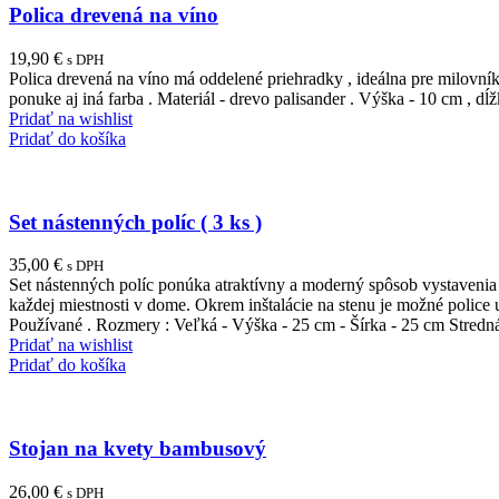
Polica drevená na víno
19,90
€
s DPH
Polica drevená na víno má oddelené priehradky , ideálna pre milovníkov
ponuke aj iná farba . Materiál - drevo palisander . Výška - 10 cm , dĺž
Pridať na wishlist
Pridať do košíka
Set nástenných políc ( 3 ks )
35,00
€
s DPH
Set nástenných políc ponúka atraktívny a moderný spôsob vystavenia
každej miestnosti v dome. Okrem inštalácie na stenu je možné police
Používané . Rozmery : Veľká - Výška - 25 cm - Šírka - 25 cm Stredná
Pridať na wishlist
Pridať do košíka
Stojan na kvety bambusový
26,00
€
s DPH