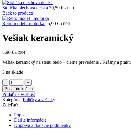
Stolička plechová detská
39,50
€
s DPH
Back to products
Retro model - motorka
25,90
€
s DPH
Vešiak keramický
8,90
€
s DPH
Vešiak keramický na stenu bielo – čierne prevedenie . Krásny a prakti
3 na sklade
množstvo
Vešiak
Pridať do košíka
keramický
Pridať na wishlist
Kategória:
Poličky a vešiaky
Zdieľať:
Popis
Ďalšie informácie
Doprava a dodacie podmienky