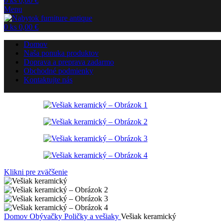
0
ks
0,00
€
Menu
0
ks
0,00
€
Domov
Naša ponuka produktov
Doprava a preprava zadarmo
Obchodné podmienky
Kontaktujte nás
Klikni pre zväčšenie
Domov
Obývačky
Poličky a vešiaky
Vešiak keramický