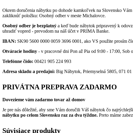
Okrem doručenia nábytku po dohode kamkoľvek na Slovensko Vám
zakliknúť položku: Osobný odber v meste Michalovce.
Osobný odber je bezplatný
a keď bude nábytok pripravený k odovzd
uhradiť vopred - prevodom na náš účet v PRIMA Banke.
IBAN:
SK90 5600 0000 0059 3696 0001, ako VS použite prosím čís
Otváracie hodiny
- v pracovné dni Pon až Pia od 9:00 - 17:00, Sob 
Telefónne číslo:
00421 905 224 993
Adresa skladu a predajni:
Big Nábytok, Priemyselná 5805, 071 01
PRIVÁTNA PREPRAVA ZADARMO
Dovezieme vám zadarmo tovar až domov
Je pre nás dôležité, aby sme Vám doručili Váš nábytok čo najrýchl
nábytku po celom Slovensku raz za dva týždne.
Preto máme zabezpe
Súvisiace produkty