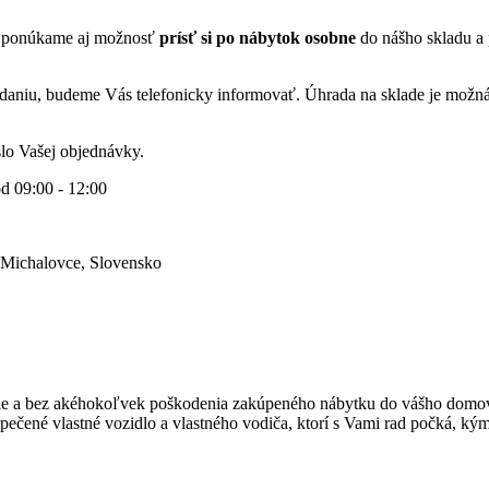
 ponúkame aj možnosť
prísť si po nábytok osobne
do nášho skladu a 
aniu, budeme Vás telefonicky informovať. Úhrada na sklade je možná
lo Vašej objednávky.
od 09:00 - 12:00
 Michalovce, Slovensko
ejšie a bez akéhokoľvek poškodenia zakúpeného nábytku do vášho domo
čené vlastné vozidlo a vlastného vodiča, ktorí s Vami rad počká, kým s