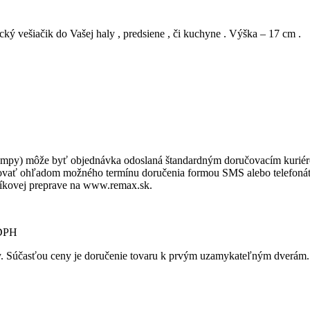
cký vešiačik do Vašej haly , predsiene , či kuchyne . Výška – 17 cm .
 lampy) môže byť objednávka odoslaná štandardným doručovacím kurié
ovať ohľadom možného termínu doručenia formou SMS alebo telefonát
líkovej preprave na www.remax.sk.
 DPH
ky. Súčasťou ceny je doručenie tovaru k prvým uzamykateľným dverám.