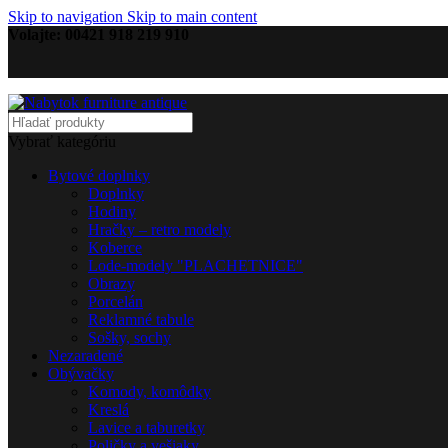
Skip to navigation
Skip to main content
Volajte: 00421 918 219 910
Vybrať kategóriu
Bytové doplnky
Doplnky
Hodiny
Hračky – retro modely
Koberce
Lode-modely "PLACHETNICE"
Obrazy
Porcelán
Reklamné tabule
Sošky, sochy
Nezaradené
Obývačky
Komody, komôdky
Kreslá
Lavice a taburetky
Poličky a vešiaky