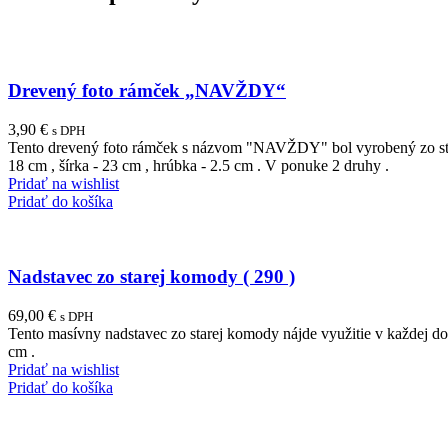
Drevený foto rámček „NAVŽDY“
3,90
€
s DPH
Tento drevený foto rámček s názvom "NAVŽDY" bol vyrobený zo staré
18 cm , šírka - 23 cm , hrúbka - 2.5 cm . V ponuke 2 druhy .
Pridať na wishlist
Pridať do košíka
Nadstavec zo starej komody ( 290 )
69,00
€
s DPH
Tento masívny nadstavec zo starej komody nájde využitie v každej dom
cm .
Pridať na wishlist
Pridať do košíka