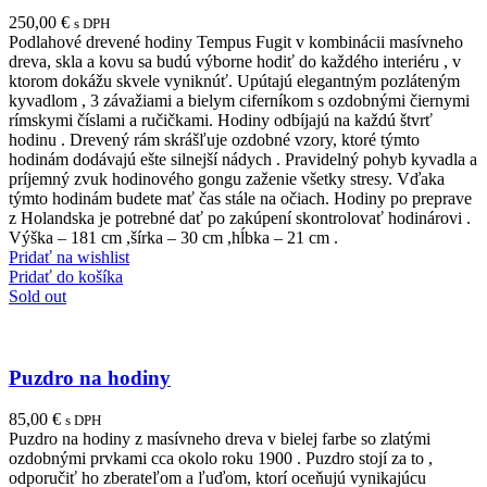
250,00
€
s DPH
Podlahové drevené hodiny Tempus Fugit v kombinácii masívneho
dreva, skla a kovu sa budú výborne hodiť do každého interiéru , v
ktorom dokážu skvele vyniknúť. Upútajú elegantným pozláteným
kyvadlom , 3 závažiami a bielym ciferníkom s ozdobnými čiernymi
rímskymi číslami a ručičkami. Hodiny odbíjajú na každú štvrť
hodinu . Drevený rám skrášľuje ozdobné vzory, ktoré týmto
hodinám dodávajú ešte silnejší nádych . Pravidelný pohyb kyvadla a
príjemný zvuk hodinového gongu zaženie všetky stresy. Vďaka
týmto hodinám budete mať čas stále na očiach. Hodiny po preprave
z Holandska je potrebné dať po zakúpení skontrolovať hodinárovi .
Výška – 181 cm ,šírka – 30 cm ,hĺbka – 21 cm .
Pridať na wishlist
Pridať do košíka
Sold out
Puzdro na hodiny
85,00
€
s DPH
Puzdro na hodiny z masívneho dreva v bielej farbe so zlatými
ozdobnými prvkami cca okolo roku 1900 . Puzdro stojí za to ,
odporučiť ho zberateľom a ľuďom, ktorí oceňujú vynikajúcu