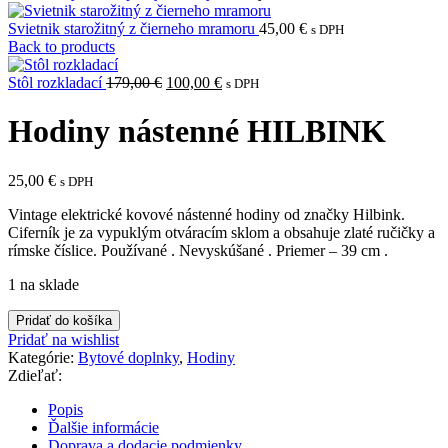
Svietnik starožitný z čierneho mramoru
45,00
€
s DPH
Back to products
Pôvodná
Aktuálna
Stôl rozkladací
179,00
€
100,00
€
s DPH
cena
cena
bola:
je:
Hodiny nástenné HILBINK
179,00 €.
100,00 €.
25,00
€
s DPH
Vintage elektrické kovové nástenné hodiny od značky Hilbink.
Ciferník je za vypuklým otváracím sklom a obsahuje zlaté ručičky a
rímske číslice. Používané . Nevyskúšané . Priemer – 39 cm .
1 na sklade
množstvo
Pridať do košíka
Hodiny
Pridať na wishlist
nástenné
Kategórie:
Bytové doplnky
,
Hodiny
HILBINK
Zdieľať:
Popis
Ďalšie informácie
Doprava a dodacie podmienky