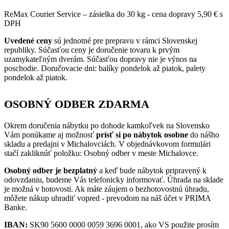
ReMax Courier Service – zásielka do 30 kg - cena dopravy 5,90 € s
DPH
Uvedené ceny
sú jednotné pre prepravu v rámci Slovenskej
republiky. Súčasťou ceny je doručenie tovaru k prvým
uzamykateľným dverám. Súčasťou dopravy nie je výnos na
poschodie. Doručovacie dni: balíky pondelok až piatok, palety
pondelok až piatok.
OSOBNÝ ODBER ZDARMA
Okrem doručenia nábytku po dohode kamkoľvek na Slovensko
Vám ponúkame aj možnosť
prísť si po nábytok osobne
do nášho
skladu a predajni v Michalovciách. V objednávkovom formulári
stačí zakliknúť položku: Osobný odber v meste Michalovce.
Osobný odber je bezplatný
a keď bude nábytok pripravený k
odovzdaniu, budeme Vás telefonicky informovať. Úhrada na sklade
je možná v hotovosti. Ak máte záujem o bezhotovostnú úhradu,
môžete nákup uhradiť vopred - prevodom na náš účet v PRIMA
Banke.
IBAN:
SK90 5600 0000 0059 3696 0001, ako VS použite prosím