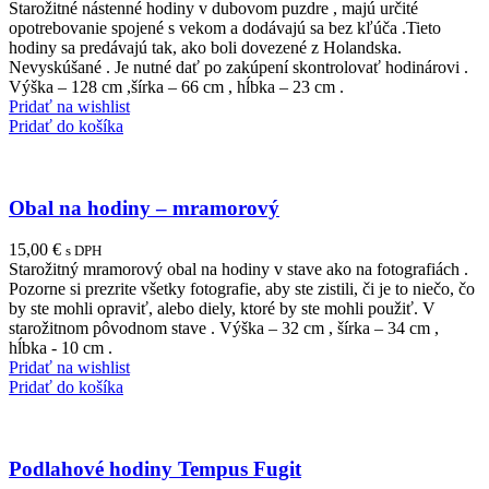
Starožitné nástenné hodiny v dubovom puzdre , majú určité
opotrebovanie spojené s vekom a dodávajú sa bez kľúča .Tieto
hodiny sa predávajú tak, ako boli dovezené z Holandska.
Nevyskúšané . Je nutné dať po zakúpení skontrolovať hodinárovi .
Výška – 128 cm ,šírka – 66 cm , hĺbka – 23 cm .
Pridať na wishlist
Pridať do košíka
Obal na hodiny – mramorový
15,00
€
s DPH
Starožitný mramorový obal na hodiny v stave ako na fotografiách .
Pozorne si prezrite všetky fotografie, aby ste zistili, či je to niečo, čo
by ste mohli opraviť, alebo diely, ktoré by ste mohli použiť. V
starožitnom pôvodnom stave . Výška – 32 cm , šírka – 34 cm ,
hĺbka - 10 cm .
Pridať na wishlist
Pridať do košíka
Podlahové hodiny Tempus Fugit