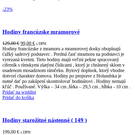
-23%
Hodiny francúzske mramorové
Pôvodná
Aktuálna
129,00
€
99,00
€
s DPH
cena
cena
Hodiny francúzske z mramoru a mramorovej dosky obopínajú
bola:
je:
ťažký sadrový podstavec . Predná časť mramoru na podstavci je
129,00 €.
99,00 €.
vyrezaná kvetmi. Tieto hodiny majú veľmi pekne spracovaný
ciferník s rímskymi zlatými číslicami , ktorý je chránený sklom v
usadenom mosadznom rámčeku. Bytový doplnok, ktorý vhodne
dotvorí charakter domova. Hodiny po preprave z Holandska je
nutné dať po zakúpení skontrolovať hodinárovi . Hodiny nemajú
kľúč . Používané. Výška – 34 cm ,šírka – 29,5 cm , hĺbka - 10 cm .
Pridať na wishlist
Pridať do košíka
Hodiny starožitné nástenné ( 149 )
199,00
€
s DPH