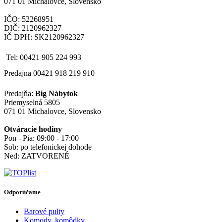
071 01 Michalovce, Slovensko
IČO: 52268951
DIČ: 2120962327
IČ DPH: SK2120962327
Tel: 00421 905 224 993
Predajna 00421 918 219 910
Predajňa:
Big Nábytok
Priemyselná 5805
071 01 Michalovce, Slovensko
Otváracie hodiny
Pon - Pia: 09:00 - 17:00
Sob: po telefonickej dohode
Ned: ZATVORENÉ
Odporúčame
Barové pulty
Komody, komôdky