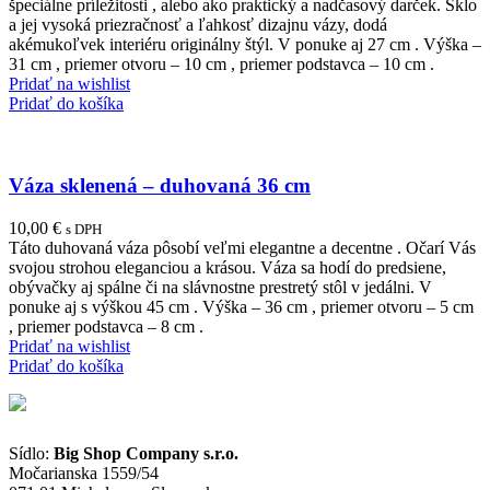
špeciálne príležitosti , alebo ako praktický a nadčasový darček. Sklo
a jej vysoká priezračnosť a ľahkosť dizajnu vázy, dodá
akémukoľvek interiéru originálny štýl. V ponuke aj 27 cm . Výška –
31 cm , priemer otvoru – 10 cm , priemer podstavca – 10 cm .
Pridať na wishlist
Pridať do košíka
Váza sklenená – duhovaná 36 cm
10,00
€
s DPH
Táto duhovaná váza pôsobí veľmi elegantne a decentne . Očarí Vás
svojou strohou eleganciou a krásou. Váza sa hodí do predsiene,
obývačky aj spálne či na slávnostne prestretý stôl v jedálni. V
ponuke aj s výškou 45 cm . Výška – 36 cm , priemer otvoru – 5 cm
, priemer podstavca – 8 cm .
Pridať na wishlist
Pridať do košíka
Sídlo:
Big Shop Company s.r.o.
Močarianska 1559/54