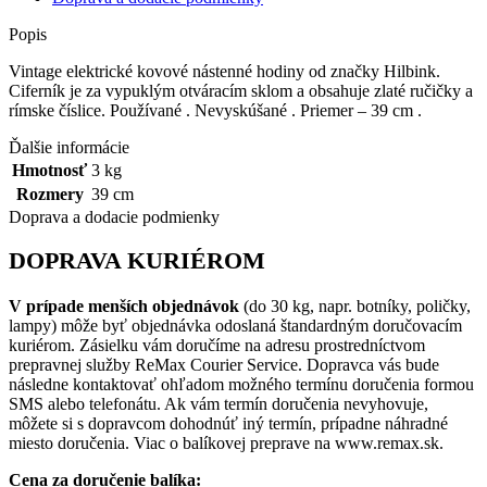
Popis
Vintage elektrické kovové nástenné hodiny od značky Hilbink.
Ciferník je za vypuklým otváracím sklom a obsahuje zlaté ručičky a
rímske číslice. Používané . Nevyskúšané . Priemer – 39 cm .
Ďalšie informácie
Hmotnosť
3 kg
Rozmery
39 cm
Doprava a dodacie podmienky
DOPRAVA KURIÉROM
V prípade menších objednávok
(do 30 kg, napr. botníky, poličky,
lampy) môže byť objednávka odoslaná štandardným doručovacím
kuriérom. Zásielku vám doručíme na adresu prostredníctvom
prepravnej služby ReMax Courier Service. Dopravca vás bude
následne kontaktovať ohľadom možného termínu doručenia formou
SMS alebo telefonátu. Ak vám termín doručenia nevyhovuje,
môžete si s dopravcom dohodnúť iný termín, prípadne náhradné
miesto doručenia. Viac o balíkovej preprave na www.remax.sk.
Cena za doručenie balíka: