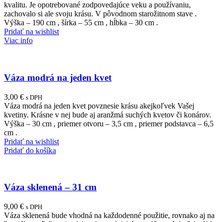
kvalitu. Je opotrebované zodpovedajúce veku a používaniu,
zachovalo si ale svoju krásu. V pôvodnom starožitnom stave .
Výška – 190 cm , šírka – 55 cm , hĺbka – 30 cm .
Pridať na wishlist
Viac info
Váza modrá na jeden kvet
3,00
€
s DPH
Váza modrá na jeden kvet povznesie krásu akejkoľvek Vašej
kvetiny. Krásne v nej bude aj aranžmá suchých kvetov či konárov.
Výška – 30 cm , priemer otvoru – 3,5 cm , priemer podstavca – 6,5
cm .
Pridať na wishlist
Pridať do košíka
Váza sklenená – 31 cm
9,00
€
s DPH
Váza sklenená bude vhodná na každodenné použitie, rovnako aj na