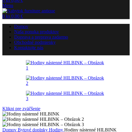
0
ks
0,00
€
Menu
0
ks
0,00
€
Domov
Naša ponuka produktov
Doprava a preprava zadarmo
Obchodné podmienky
Kontaktujte nás
Klikni pre zväčšenie
Domov
Bytové doplnky
Hodiny
Hodiny nástenné HILBINK