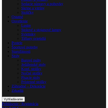
Sedacie súpravy a pohovky
Skrine a vitríny
Stoličky
Ostatné
Osvetlenie
Lustre
Stolové a stojanové lampy
Svietniky
Tiffany svietidlá
Postele
Športové potreby
Starožitnosti
Stoly
Barové pulty
Jedálenské stoly
Konf. stolíky
Nočné stolíky
Písacie stoly
Prístenné stolíky
Záhradné – Dekorácie
Zrkadlá
Vyhľadávanie
Prihlásenie / Registrácia