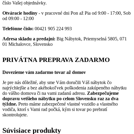
číslo Vašej objednávky.
Otváracie hodiny
- v pracovné dni Pon až Pia od 9:00 - 17:00, Sob
od 09:00 - 12:00
Telefónne číslo:
00421 905 224 993
Adresa skladu a predajni:
Big Nábytok, Priemyselná 5805, 071
01 Michalovce, Slovensko
PRIVÁTNA PREPRAVA ZADARMO
Dovezieme vám zadarmo tovar až domov
Je pre nás dôležité, aby sme Vám doručili Váš nábytok čo
najrýchlejšie a bez akéhokoľvek poškodenia zakúpeného nábytku
do vášho domova či na vami zadanú adresu.
Zabezpečujeme
dopravu vetšieho nábytku po celom Slovensku raz za dva
týždne.
Preto máme zabezpečené vlastné vozidlo a vlastného
vodiča, ktorí s Vami rad počká, kým si tovar po prebratí
skontrolujete.
Súvisiace produkty