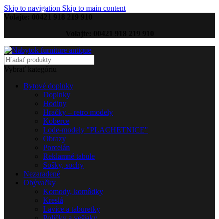
Skip to navigation
Skip to main content
Volajte: 00421 918 219 910
Volajte: 00421 918 219 910
Vybrať kategóriu
Bytové doplnky
Doplnky
Hodiny
Hračky – retro modely
Koberce
Lode-modely "PLACHETNICE"
Obrazy
Porcelán
Reklamné tabule
Sošky, sochy
Nezaradené
Obývačky
Komody, komôdky
Kreslá
Lavice a taburetky
Poličky a vešiaky